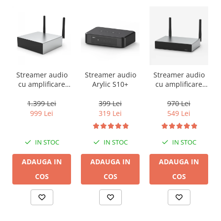
Streamer audio
Streamer audio
Streamer audio
cu amplificare
Arylic S10+
cu amplificare
2x50W Arylic
2x35W Arylic
A50+, LAN /Wi-Fi
A30+, LAN /Wi-Fi
1.399 Lei
399 Lei
970 Lei
/Bluetooth,
/Bluetooth,
999 Lei
319 Lei
549 Lei
24bit/192kHz,
24bit/192kHz,
Multiroom
Multiroom
IN STOC
IN STOC
IN STOC
ADAUGA IN
ADAUGA IN
ADAUGA IN
COS
COS
COS