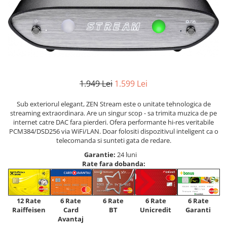
1.949 Lei
1.599 Lei
Sub exteriorul elegant, ZEN Stream este o unitate tehnologica de
streaming extraordinara. Are un singur scop - sa trimita muzica de pe
internet catre DAC fara pierderi. Ofera performante hi-res veritabile
PCM384/DSD256 via WiFi/LAN. Doar folositi dispozitivul inteligent ca o
telecomanda si sunteti gata de redare.
Garantie:
24 luni
Rate fara dobanda:
12 Rate
6 Rate
6 Rate
6 Rate
6 Rate
Raiffeisen
Card
Unicredit
BT
Garanti
Avantaj