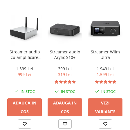
Streamer audio
Streamer audio
Streamer Wiim
cu amplificare
Arylic S10+
Ultra
2x50W Arylic
A50+, LAN /Wi-Fi
1.399 Lei
399 Lei
1.949 Lei
/Bluetooth,
999 Lei
319 Lei
1.599 Lei
24bit/192kHz,
Multiroom
IN STOC
IN STOC
IN STOC
ADAUGA IN
ADAUGA IN
VEZI
COS
COS
VARIANTE