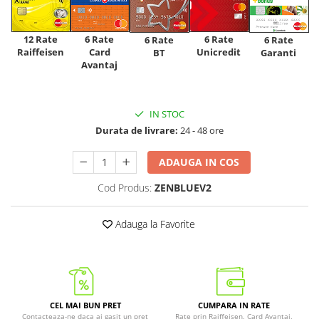
12 Rate
6 Rate
6 Rate
6 Rate
6 Rate
Raiffeisen
Card
Unicredit
BT
Garanti
Avantaj
IN STOC
Durata de livrare:
24 - 48 ore
ADAUGA IN COS
Cod Produs:
ZENBLUEV2
Adauga la Favorite
CEL MAI BUN PRET
CUMPARA IN RATE
Contacteaza-ne daca ai gasit un pret
Rate prin Raiffeisen, Card Avantaj,