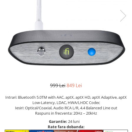
999 Lei
849 Lei
Intrari: Bluetooth 5.0TM with AAC, aptX, aptX HD, aptX Adaptive, aptX
Low-Latency, LDAC, HWA/LHDC Codec
Iesiri: Optical/Coaxial, Audio RCA L/R, 4.4 Balanced Line out
Raspuns in frecventa: 20Hz – 20kHz
Garantie:
24 luni
Rate fara dobanda: