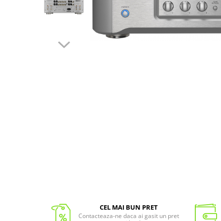
CEL MAI BUN PRET
Contacteaza-ne daca ai gasit un pret