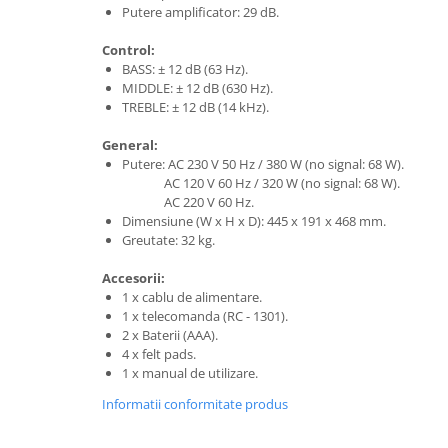
Putere amplificator: 29 dB.
Control:
BASS: ± 12 dB (63 Hz).
MIDDLE: ± 12 dB (630 Hz).
TREBLE: ± 12 dB (14 kHz).
General:
Putere: AC 230 V 50 Hz / 380 W (no signal: 68 W).
AC 120 V 60 Hz / 320 W (no signal: 68 W).
AC 220 V 60 Hz.
Dimensiune (W x H x D): 445 x 191 x 468 mm.
Greutate: 32 kg.
Accesorii:
1 x cablu de alimentare.
1 x telecomanda (RC - 1301).
2 x Baterii (AAA).
4 x felt pads.
1 x manual de utilizare.
Informatii conformitate produs