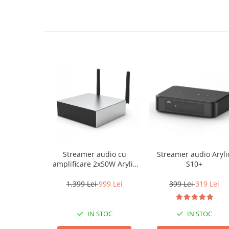
Streamer audio cu
Streamer audio Aryli
amplificare 2x50W Arylic
S10+
A50+, LAN /Wi-Fi
/Bluetooth, 24bit/192kHz,
1.399 Lei
999 Lei
399 Lei
319 Lei
Multiroom
IN STOC
IN STOC