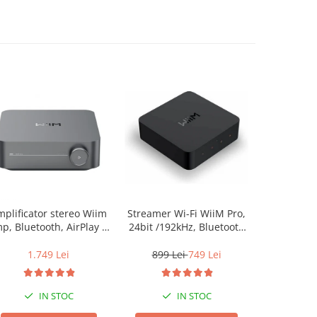
plificator stereo Wiim
Streamer Wi-Fi WiiM Pro,
Streamer Wi
p, Bluetooth, AirPlay 2,
24bit /192kHz, Bluetooth
24bit /192
Spotify, Tidal,
5.2, AUX, SPDIF, Spotify si
5.2, AUX, S
Chromecast, HDMI &
Tidal Connect, Airplay 2
Tidal Conn
1.749 Lei
899 Lei
749 Lei
599 L
Voice Control
IN STOC
IN STOC