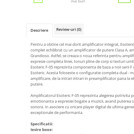
mai bun!
Review-uri
(0)
Descriere
Pentru a obtine cel mai dorit amplificator integrat, Esoter
complet echilibrat cu un amplificator de putere Clasa A, a
Grandioso. Astfel, se creaza o noua referinta pentru amplifi
expresie completa liniei, tonuri pline de corp si texturi umbr
Esoteric F-05 reprezinta componenta de baza a noii serii F 
Esoteric. Acesta foloseste o configuratie completa dual - 
amplificare, de la intrari intrari in preamplificator pana la 
putere.
Amplificatorul Esoteric F-05 reprezinta alegerea potrivita p
emotionanta a expresiei bogate a muzicii, avand puterea s
sonora. In asociere cu oricare player digital de ultima genera
exceptionale de performanta.
Specificatii:
Iesire boxe: