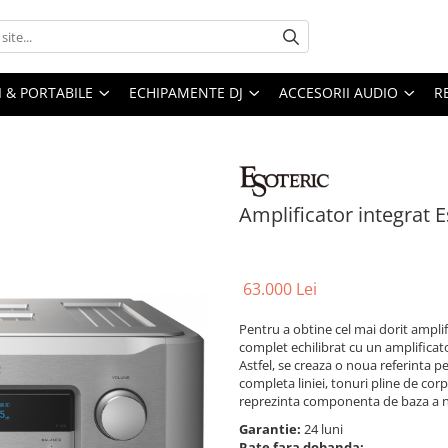
I & PORTABILE
ECHIPAMENTE DJ
ACCESORII AUDIO
R
Amplificator integrat E
63.000 Lei
Pentru a obtine cel mai dorit amplif
complet echilibrat cu un amplificat
Astfel, se creaza o noua referinta p
completa liniei, tonuri pline de corp
reprezinta componenta de baza a noii
Garantie:
24 luni
Rate fara dobanda: