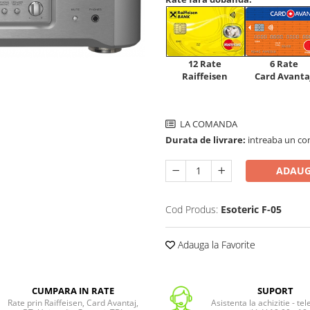
12 Rate
6 Rate
Raiffeisen
Card Avanta
LA COMANDA
Durata de livrare:
intreaba un co
ADAUG
Cod Produs:
Esoteric F-05
Adauga la Favorite
CUMPARA IN RATE
SUPORT
Rate prin Raiffeisen, Card Avantaj,
Asistenta la achizitie - te