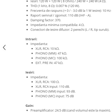
Iesiri: 120 W + 120 W ( 8 Ohm) / 240 W + 240 W (4 Ω).
THD (1 kHz, 8 Ω): 0.007 % (120 W).
Frecventa de raspuns (+ 0 / - 3.0 dB la 1 W iesire): 10 Hz 
Raport semnal / zgomot: 110 dB (IHF - A).
Damping factor: 370.
Impedanta minima compatibila: 4 Ω.
Conectori de iesire difuzor: 2 perechi (L / R, tip surub).
Intrari:
Impedanta:
XLR, RCA: 10 kΩ.
PHONO (MM): 47 kΩ.
PHONO (MC): 100 kΩ.
EXT. PRE IN: 47 kΩ.
Iesiri:
Impedanta:
XLR, RCA: 100 Ω.
XLR, RCA input: 110 dB.
PHONO (MM) input: 93 dB.
PHONO (MC) input: 75 dB
Gain:
Preamplificator: 24.5 dB (cand volumul este la maxim).