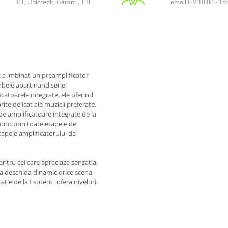
BT, Unicredit, Garanti, TBI
email L-V 10:00 - 18
ic a imbinat un preamplificator
mbele apartinand seriei
catoarele integrate, ele oferind
ite delicat ale muzicii preferate.
de amplificatoare integrate de la
mono prin toate etapele de
etapele amplificatorului de
entru cei care apreciaza senzatia
a deschida dinamic orice scena
tie de la Esoteric, ofera niveluri