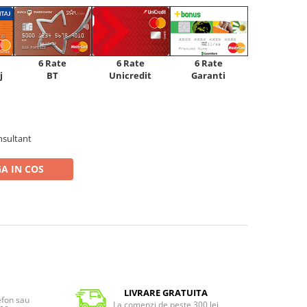
6 Rate
6 Rate
6 Rate
Unicredit
j
BT
Garanti
nsultant
A IN COS
LIVRARE GRATUITA
lefon sau
La comenzi de peste 300 lei