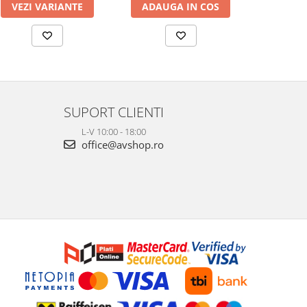
VEZI VARIANTE
ADAUGA IN COS
ADAUG
SUPORT CLIENTI
L-V 10:00 - 18:00
office@avshop.ro