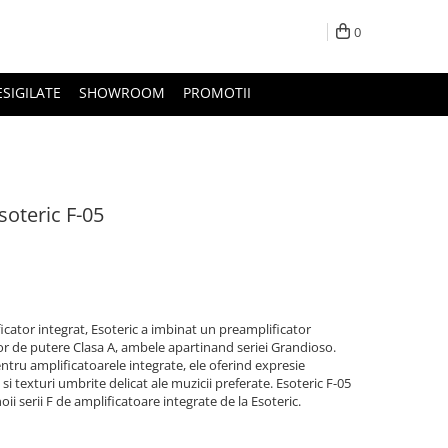
0
ESIGILATE
SHOWROOM
PROMOTII
soteric F-05
icator integrat, Esoteric a imbinat un preamplificator
or de putere Clasa A, ambele apartinand seriei Grandioso.
entru amplificatoarele integrate, ele oferind expresie
 si texturi umbrite delicat ale muzicii preferate. Esoteric F-05
 serii F de amplificatoare integrate de la Esoteric.