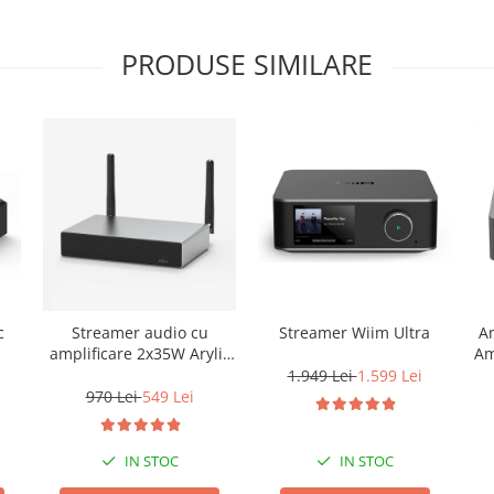
PRODUSE SIMILARE
c
Streamer audio cu
Streamer Wiim Ultra
Am
amplificare 2x35W Arylic
Am
A30+, LAN /Wi-Fi
1.949 Lei
1.599 Lei
/Bluetooth, 24bit/192kHz,
970 Lei
549 Lei
Multiroom
IN STOC
IN STOC