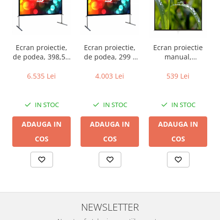
Ecran proiectie,
Ecran proiectie,
Ecran proiectie
de podea, 398,5 x
de podea, 299 x
manual,
224,2 cm,
168 cm, FRONT /
perete/tavan, 200
FRONT/REAR,
REAR
x 200 cm,
6.535 Lei
4.003 Lei
539 Lei
EliteScreens Yard
EliteScreens Yard
BlackMount
Master 2 Dual
Master 2 Dual
1/1MN200-BM,
Series
OMS135H2-DUAL,
Format 1:1
IN STOC
IN STOC
IN STOC
OMS180H2-Dual
Format 16:9
ADAUGA IN
ADAUGA IN
ADAUGA IN
COS
COS
COS
NEWSLETTER