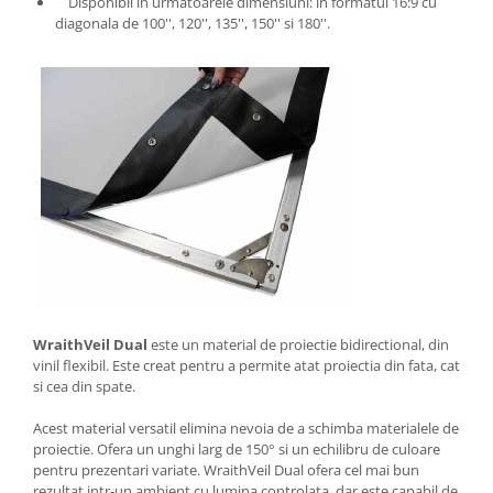
Disponibil in urmatoarele dimensiuni: in formatul 16:9 cu
diagonala de 100'', 120'', 135'', 150'' si 180''.
WraithVeil Dual
este un material de proiectie bidirectional, din
vinil flexibil. Este creat pentru a permite atat proiectia din fata, cat
si cea din spate.
Acest material versatil elimina nevoia de a schimba materialele de
proiectie. Ofera un unghi larg de 150° si un echilibru de culoare
pentru prezentari variate. WraithVeil Dual ofera cel mai bun
rezultat intr-un ambient cu lumina controlata, dar este capabil de