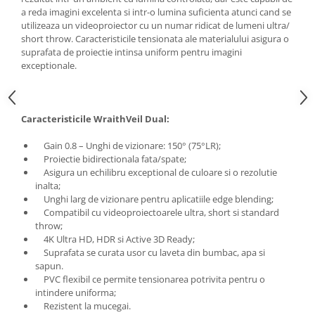
a reda imagini excelenta si intr-o lumina suficienta atunci cand se
utilizeaza un videoproiector cu un numar ridicat de lumeni ultra/
short throw. Caracteristicile tensionata ale materialului asigura o
suprafata de proiectie intinsa uniform pentru imagini
exceptionale.
Caracteristicile WraithVeil Dual:
Gain 0.8 – Unghi de vizionare: 150° (75°LR);
Proiectie bidirectionala fata/spate;
Asigura un echilibru exceptional de culoare si o rezolutie
inalta;
Unghi larg de vizionare pentru aplicatiile edge blending;
Compatibil cu videoproiectoarele ultra, short si standard
throw;
4K Ultra HD, HDR si Active 3D Ready;
Suprafata se curata usor cu laveta din bumbac, apa si
sapun.
PVC flexibil ce permite tensionarea potrivita pentru o
intindere uniforma;
Rezistent la mucegai.