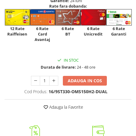
Garantie:
24 luni
Rate fara dobanda:
12 Rate
6 Rate
6 Rate
6 Rate
6 Rate
Raiffeisen
Card
Unicredit
BT
Garanti
Avantaj
IN STOC
Durata de livrare:
24 - 48 ore
ADAUGA IN COS
Cod Produs:
16/9ST330-OMS150H2-DUAL
Adauga la Favorite