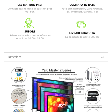
CEL MAI BUN PRET
CUMPARA IN RATE
Contacteaza-ne daca ai gasit un pret
Rate prin Raiffeisen, Card Avantaj,
mai bun!
BT, Unicredit, Garanti, TBI
SUPORT
LIVRARE GRATUITA
Asistenta la achizitie - telefon sau
La comenzi de peste 300 lei
email L-V 10:00 - 18:00
Descriere