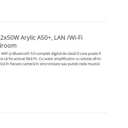
2x50W Arylic A50+, LAN /Wi-Fi
tiroom
WiFi și Bluetooth 5.0 complet digital de clasă D care poate fi
 să fie activat fără fir. Cu acest amplificator cu soluție all-in-
ică în fiecare cameră în sincronizare sau puteți reda muzică