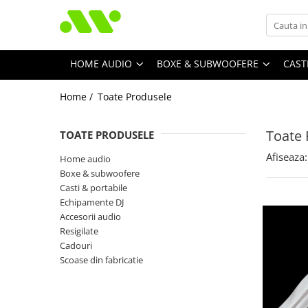
HOME AUDIO
BOXE & SUBWOOFERE
CAST
Home /
Toate Produsele
Toate 
TOATE PRODUSELE
Afiseaza:
Home audio
Boxe & subwoofere
Casti & portabile
Echipamente DJ
Accesorii audio
Resigilate
Cadouri
Scoase din fabricatie