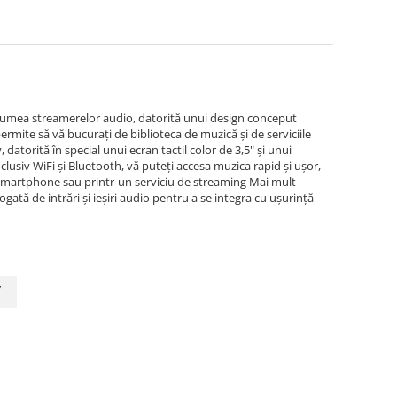
n lumea streamerelor audio, datorită unui design conceput
ermite să vă bucurați de biblioteca de muzică și de serviciile
datorită în special unui ecran tactil color de 3,5" și unui
nclusiv WiFi și Bluetooth, vă puteți accesa muzica rapid și ușor,
smartphone sau printr-un serviciu de streaming Mai mult
gată de intrări și ieșiri audio pentru a se integra cu ușurință
y