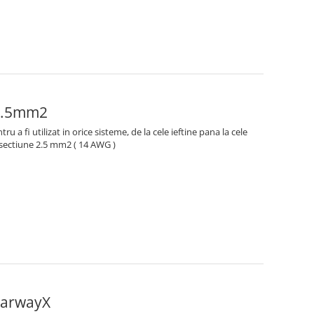
x2.5mm2
tru a fi utilizat in orice sisteme, de la cele ieftine pana la cele
 sectiune 2.5 mm2 ( 14 AWG )
earwayX