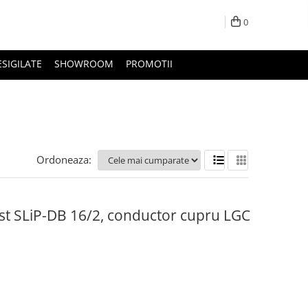
0
ESIGILATE
SHOWROOM
PROMOTII
Ordoneaza:
st SLiP-DB 16/2, conductor cupru LGC