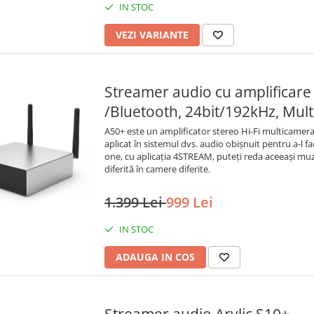
IN STOC
VEZI VARIANTE
Streamer audio cu amplificare 
/Bluetooth, 24bit/192kHz, Mul
A50+ este un amplificator stereo Hi-Fi multicamera 
aplicat în sistemul dvs. audio obișnuit pentru a-l face
one, cu aplicația 4STREAM, puteți reda aceeași muz
diferită în camere diferite.
1.399 Lei
999 Lei
IN STOC
ADAUGA IN COS