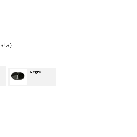
ata)
Negru