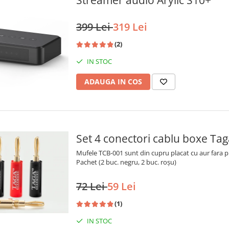
Streamer audio Arylic S10+
399 Lei
319 Lei
(2)
IN STOC
ADAUGA IN COS
Set 4 conectori cablu boxe T
Mufele TCB-001 sunt din cupru placat cu aur fara pi
Pachet (2 buc. negru, 2 buc. roșu)
72 Lei
59 Lei
(1)
IN STOC