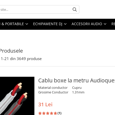
I & PORTABILE
ECHIPAMENTE DJ
ACCESORII AUDIO
R
Produsele
1-
21
din
3649
produse
Cablu boxe la metru Audioque
Material conductor
Cupru
Grosime Conductor
1.31mm
31 Lei
(1)