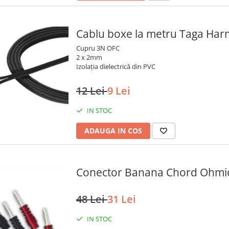
Cablu boxe la metru Taga Ha
Cupru 3N OFC
2 x 2mm
Izolația dielectrică din PVC
12 Lei
9 Lei
IN STOC
ADAUGA IN COS
Conector Banana Chord Ohmic 
48 Lei
31 Lei
IN STOC