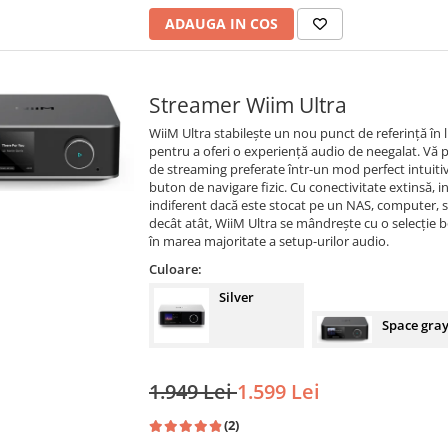
ADAUGA IN COS
Streamer Wiim Ultra
WiiM Ultra stabilește un nou punct de referință î
pentru a oferi o experiență audio de neegalat. Vă p
de streaming preferate într-un mod perfect intuitiv, 
buton de navigare fizic. Cu conectivitate extinsă, i
indiferent dacă este stocat pe un NAS, computer, 
decât atât, WiiM Ultra se mândrește cu o selecție bo
în marea majoritate a setup-urilor audio.
Culoare:
Silver
Space gra
1.949 Lei
1.599 Lei
(2)