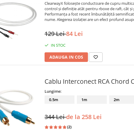
ClearwayX folosește conductoare de cupru multica
control și definiție atât pentru rboxe de raft, cât 
Performanța a fost recent îmbunătățită semnificativ 
nume. Alegerea izolației are un efect profund asupr
129 Lei
84 Lei
IN STOC
ADAUGA IN COS
Cablu Interconect RCA Chord C
Lungime:
0.5m
1m
2m
344 Lei
de la 258 Lei
(2)