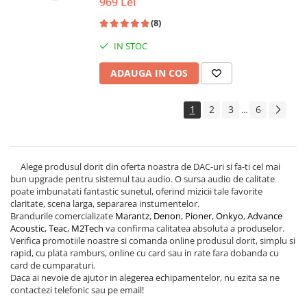
969 Lei
(8)
IN STOC
ADAUGA IN COS
1
2
3
6
...
Alege produsul dorit din oferta noastra de DAC-uri si fa-ti cel mai
bun upgrade pentru sistemul tau audio. O sursa audio de calitate
poate imbunatati fantastic sunetul, oferind mizicii tale favorite
claritate, scena larga, separarea instumentelor.
Brandurile comercializate
Marantz
,
Denon
,
Pioner
,
Onkyo
,
Advance
Acoustic
,
Teac
,
M
2Tech
va confirma calitatea absoluta a produselor.
Verifica promotiile noastre si comanda online produsul dorit, simplu si
rapid, cu plata ramburs, online cu card sau in rate fara dobanda cu
card de cumparaturi.
Daca ai nevoie de ajutor in alegerea echipamentelor, nu ezita sa ne
contactezi telefonic sau pe email!