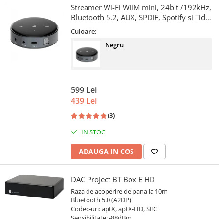
Streamer Wi-Fi WiiM mini, 24bit /192kHz,
Bluetooth 5.2, AUX, SPDIF, Spotify si Tidal
Connect, Airplay 2
Culoare:
Negru
599 Lei
439 Lei
(3)
IN STOC
ADAUGA IN COS
DAC ProJect BT Box E HD
Raza de acoperire de pana la 10m
Bluetooth 5.0 (A2DP)
Codec-uri: aptX, aptX-HD, SBC
Sensibilitate: -88dBm