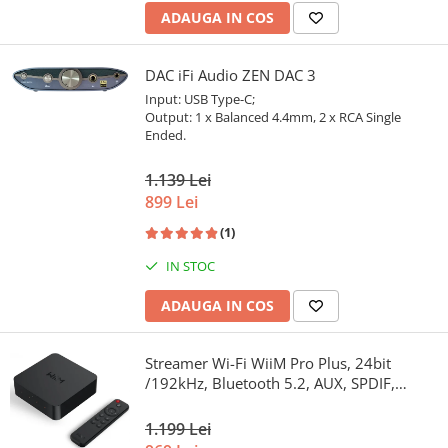
ADAUGA IN COS
DAC iFi Audio ZEN DAC 3
Input: USB Type-C;
Output: 1 x Balanced 4.4mm, 2 x RCA Single
Ended.
1.139 Lei
899 Lei
(1)
IN STOC
ADAUGA IN COS
Streamer Wi-Fi WiiM Pro Plus, 24bit
/192kHz, Bluetooth 5.2, AUX, SPDIF,
Spotify si Tidal Connect, Airplay 2
1.199 Lei