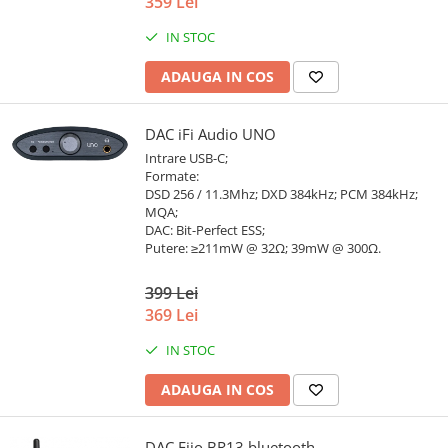
359 Lei
IN STOC
ADAUGA IN COS
DAC iFi Audio UNO
Intrare USB-C;
Formate:
DSD 256 / 11.3Mhz; DXD 384kHz; PCM 384kHz;
MQA;
DAC: Bit-Perfect ESS;
Putere: ≥211mW @ 32Ω; 39mW @ 300Ω.
399 Lei
369 Lei
IN STOC
ADAUGA IN COS
DAC Fiio BR13 bluetooth