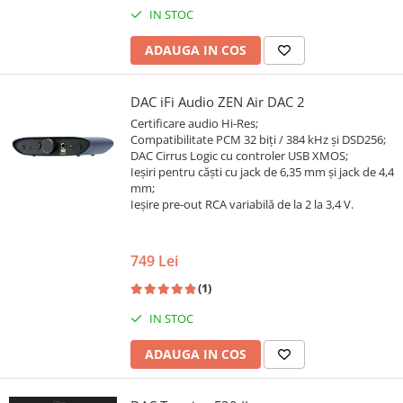
IN STOC
ADAUGA IN COS
DAC iFi Audio ZEN Air DAC 2
Certificare audio Hi-Res;
Compatibilitate PCM 32 biți / 384 kHz și DSD256;
DAC Cirrus Logic cu controler USB XMOS;
Ieșiri pentru căști cu jack de 6,35 mm și jack de 4,4
mm;
Ieșire pre-out RCA variabilă de la 2 la 3,4 V.
749 Lei
(1)
IN STOC
ADAUGA IN COS