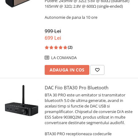
Putere: 245mW @ 32Ω; 5.6V @ 600Ω (balansat)
165mW @ 32Ω; 2.8V @ 600Ω (single-ended)
Autonomie de pana la 10 ore
999 Lei
699 Lei
(2)
LA COMANDA
ADAUGA IN COS
DAC Fiio BTA30 Pro Bluetooth
BTA 30 PRO este un emitator si transmitator
bluetooth 5.0 de ultima generatie, avand in
acelasi timp si functie de DAC USB si
preamplificator. Chipsetul de conversie D/A este
ESS Sabre 9038Q2M, produs utilizat in multe
convertoare destinate segmentului audiofil.
BTA30 PRO receptioneaza codecurile