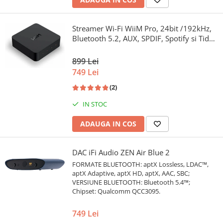
Streamer Wi-Fi WiiM Pro, 24bit /192kHz,
Bluetooth 5.2, AUX, SPDIF, Spotify si Tidal
Connect, Airplay 2
899 Lei
749 Lei
(2)
IN STOC
ADAUGA IN COS
DAC iFi Audio ZEN Air Blue 2
FORMATE BLUETOOTH: aptX Lossless, LDAC™,
aptX Adaptive, aptX HD, aptX, AAC, SBC;
VERSIUNE BLUETOOTH: Bluetooth 5.4™;
Chipset: Qualcomm QCC3095.
749 Lei