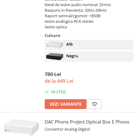
Nivel de iesire audio nominal: 2Vrms
Raspuns in frecventa: 20Hz-20kHz
Raport semnal/zgomot: >85dB
Iesire analogica RCA stereo
Iesire optica
Culoare:
Alb
Negru
780 Lei
de la 449 Lei
IN STOC
VEZI VARIANTE
DAC Phono ProJect Optical Box E Phono
Convertor Analog-Digital