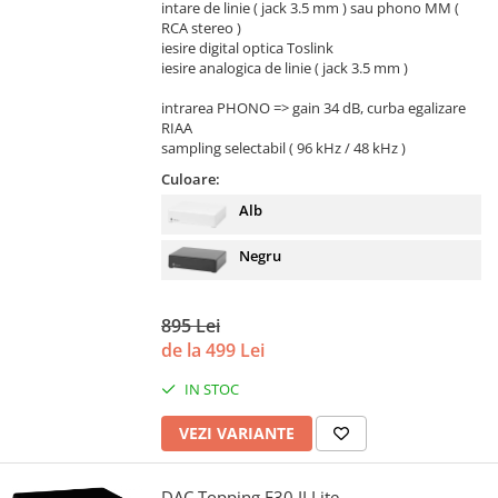
intare de linie ( jack 3.5 mm ) sau phono MM (
RCA stereo )
iesire digital optica Toslink
iesire analogica de linie ( jack 3.5 mm )
intrarea PHONO => gain 34 dB, curba egalizare
RIAA
sampling selectabil ( 96 kHz / 48 kHz )
Culoare:
Alb
Negru
895 Lei
de la 499 Lei
IN STOC
VEZI VARIANTE
DAC Topping E30 II Lite