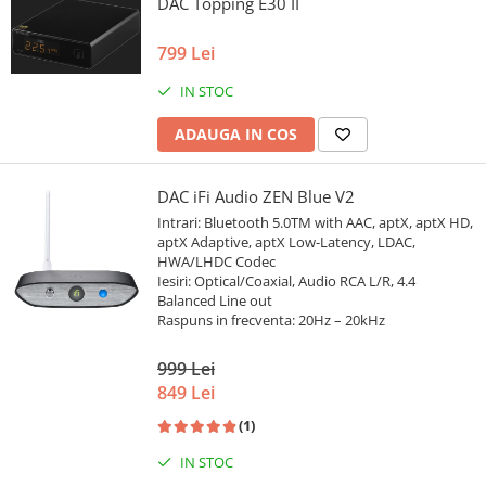
DAC Topping E30 II
799 Lei
IN STOC
ADAUGA IN COS
DAC iFi Audio ZEN Blue V2
Intrari: Bluetooth 5.0TM with AAC, aptX, aptX HD,
aptX Adaptive, aptX Low-Latency, LDAC,
HWA/LHDC Codec
Iesiri: Optical/Coaxial, Audio RCA L/R, 4.4
Balanced Line out
Raspuns in frecventa: 20Hz – 20kHz
999 Lei
849 Lei
(1)
IN STOC