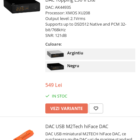
DAC: AK4493S
Processor: XMOS XU208
Output level: 2.1Vrms
Supports up to DSD512 Native and PCM 32-
bit/768kHz
SNR: 121dB
Culoare:
Argintiu
Negru
549 Lei
IN STOC
VEZI VARIANTE
DAC USB M2Tech hiFace DAC
DAC USB miniatural M2TECH hiFace DAC, ce
surclaseaza multe DAC-uri de marime standard