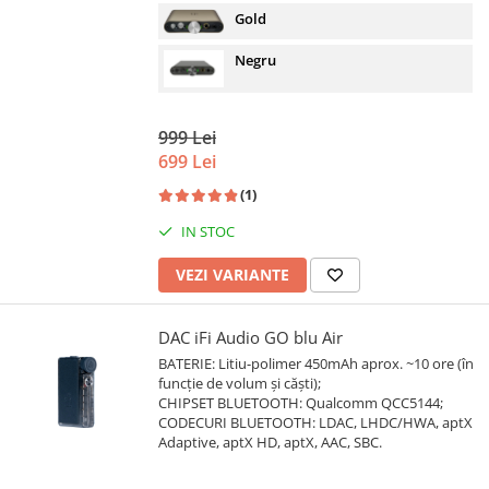
Gold
Negru
999 Lei
699 Lei
(1)
IN STOC
VEZI VARIANTE
DAC iFi Audio GO blu Air
BATERIE: Litiu-polimer 450mAh aprox. ~10 ore (în
funcție de volum și căști);
CHIPSET BLUETOOTH: Qualcomm QCC5144;
CODECURI BLUETOOTH: LDAC, LHDC/HWA, aptX
Adaptive, aptX HD, aptX, AAC, SBC.