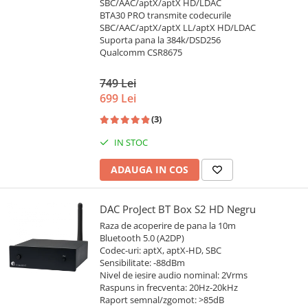
SBC/AAC/aptX/aptX HD/LDAC
BTA30 PRO transmite codecurile
SBC/AAC/aptX/aptX LL/aptX HD/LDAC
Suporta pana la 384k/DSD256
Qualcomm CSR8675
749 Lei
699 Lei
(3)
IN STOC
ADAUGA IN COS
DAC ProJect BT Box S2 HD Negru
Raza de acoperire de pana la 10m
Bluetooth 5.0 (A2DP)
Codec-uri: aptX, aptX-HD, SBC
Sensibilitate: -88dBm
Nivel de iesire audio nominal: 2Vrms
Raspuns in frecventa: 20Hz-20kHz
Raport semnal/zgomot: >85dB