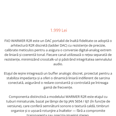
1.999 Lei
FiiO WARMER R2R este un DAC portabil de înaltă fidelitate ce adoptă o
arhitectură R2R discretă (ladder DAC) cu rezistențe de precizie,
calibrate meticulos pentru a asigura o conversie digital-analog extrem
de liniară și coerentă tonal. Fiecare canal utilizează o rețea separată de
rezistențe, minimizând crosstalk-ul și păstrând integritatea semnalului
audio.
Etajul de ieșire integrează un buffer analogic discret, proiectat pentru a
stabiliza impedanța și a oferi o dinamică liniară indiferent de sarcina
conectată, asigurând o redare constantă și controlată pe întreaga
gamă de frecvențe.
Componenta distinctivă a modelului WARMER R2R este etajul cu
tuburi miniaturale, bazat pe lămpi de tip JAN 5654 / 6J1 (în funcție de
versiune), care conferă semnăturii sonore o textură caldă, timbruri
organice și o ușoară rotunjire a înaltelor — fără a compromite
transparența sau precizia imaginii stereo.