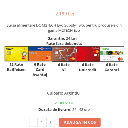
2.199 Lei
Sursa alimentare DC M2TECH Evo Supply Two, pentru produsele din
gama M2TECH Evo
Garantie:
24 luni
Rate fara dobanda:
12 Rate
6 Rate
6 Rate
6 Rate
6 Rate
Raiffeisen
Card
Unicredit
BT
Garanti
Avantaj
Culoare
:
Argintiu
IN STOC
Durata de livrare:
24 - 48 ore
ADAUGA IN COS