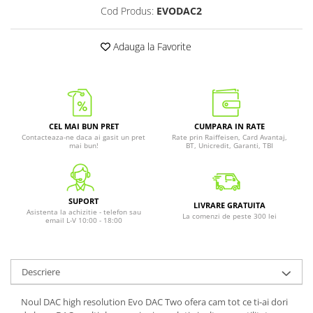
Cod Produs:
EVODAC2
Adauga la Favorite
CEL MAI BUN PRET
CUMPARA IN RATE
Contacteaza-ne daca ai gasit un pret
Rate prin Raiffeisen, Card Avantaj,
mai bun!
BT, Unicredit, Garanti, TBI
SUPORT
LIVRARE GRATUITA
Asistenta la achizitie - telefon sau
La comenzi de peste 300 lei
email L-V 10:00 - 18:00
Descriere
Noul DAC high resolution Evo DAC Two ofera cam tot ce ti-ai dori