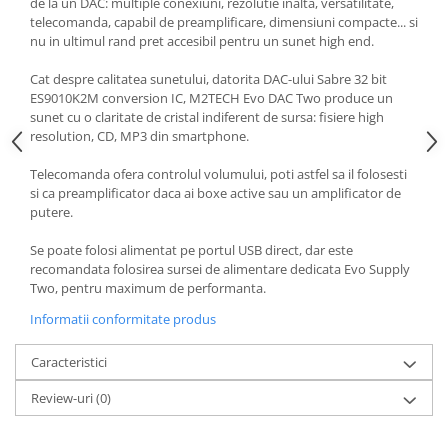
de la un DAC: multiple conexiuni, rezolutie inalta, versatilitate,
telecomanda, capabil de preamplificare, dimensiuni compacte... si
nu in ultimul rand pret accesibil pentru un sunet high end.
Cat despre calitatea sunetului, datorita DAC-ului Sabre 32 bit
ES9010K2M conversion IC, M2TECH Evo DAC Two produce un
sunet cu o claritate de cristal indiferent de sursa: fisiere high
resolution, CD, MP3 din smartphone.
Telecomanda ofera controlul volumului, poti astfel sa il folosesti
si ca preamplificator daca ai boxe active sau un amplificator de
putere.
Se poate folosi alimentat pe portul USB direct, dar este
recomandata folosirea sursei de alimentare dedicata Evo Supply
Two, pentru maximum de performanta.
Informatii conformitate produs
Caracteristici
Review-uri
(0)