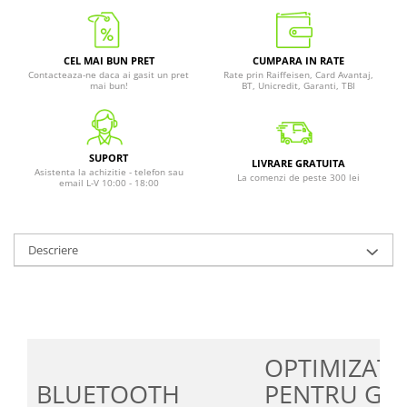
CEL MAI BUN PRET
CUMPARA IN RATE
Contacteaza-ne daca ai gasit un pret
Rate prin Raiffeisen, Card Avantaj,
mai bun!
BT, Unicredit, Garanti, TBI
SUPORT
LIVRARE GRATUITA
Asistenta la achizitie - telefon sau
La comenzi de peste 300 lei
email L-V 10:00 - 18:00
Descriere
OPTIMIZATE
BLUETOOTH
PENTRU GO