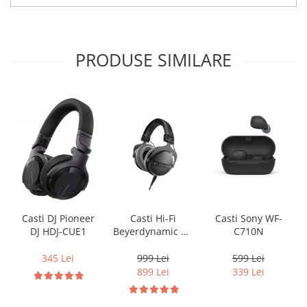
PRODUSE SIMILARE
Casti Hi-Fi
Casti Sony WF-
Casti DJ Pioneer
Beyerdynamic DT
C710N
DJ HDJ-CUE1
770 PRO X
999 Lei
599 Lei
345 Lei
899 Lei
339 Lei