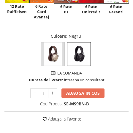
12 Rate
6 Rate
6 Rate
6 Rate
6 Rate
Raiffeisen
Card
Unicredit
BT
Garanti
Avantaj
Culoare
: Negru
LA COMANDA
Durata de livrare:
intreaba un consultant
ADAUGA IN COS
Cod Produs:
SE-MS9BN-B
Adauga la Favorite