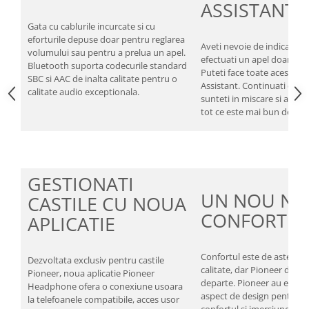
ASSISTANT
Gata cu cablurile incurcate si cu
eforturile depuse doar pentru reglarea
Aveti nevoie de indicatii? D
volumului sau pentru a prelua un apel.
efectuati un apel doar prin
Bluetooth suporta codecurile standard
Puteti face toate acestea 
SBC si AAC de inalta calitate pentru o
Assistant. Continuati conv
calitate audio exceptionala.
sunteti in miscare si acces
tot ce este mai bun de la 
GESTIONATI
UN NOU NIV
CASTILE CU NOUA
CONFORT
APLICATIE
Confortul este de asteptat 
Dezvoltata exclusiv pentru castile
calitate, dar Pioneer duce
Pioneer, noua aplicatie Pioneer
departe. Pioneer au exami
Headphone ofera o conexiune usoara
aspect de design pentru a
la telefoanele compatibile, acces usor