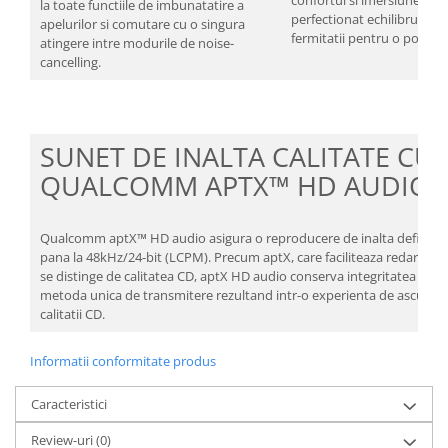
confortul si imersiunea. C
la toate functiile de imbunatatire a
perfectionat echilibrul flexib
apelurilor si comutare cu o singura
fermitatii pentru o potrivir
atingere intre modurile de noise-
cancelling.
SUNET DE INALTA CALITATE CU
QUALCOMM APTX™ HD AUDIO
Qualcomm aptX™ HD audio asigura o reproducere de inalta definitie 
pana la 48kHz/24-bit (LCPM). Precum aptX, care faciliteaza redarea wi
se distinge de calitatea CD, aptX HD audio conserva integritatea date
metoda unica de transmitere rezultand intr-o experienta de ascultar
calitatii CD.
Informatii conformitate produs
Caracteristici
Review-uri
(0)