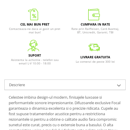
CEL MAI BUN PRET
CUMPARA IN RATE
Contacteaza-ne daca ai gasit un pret
Rate prin Raiffeisen, Card Avantaj,
mai bun!
BT, Unicredit, Garanti, TBI
SUPORT
LIVRARE GRATUITA
Asistenta la achizitie - telefon sau
La comenzi de peste 300 lei
email L-V 10:00 - 18:00
Descriere
Celestee imbina design-ul modern, finisajele luxoase si
performantele sonore impresionante. Difuzoarele exclusive Focal
garanteaza o dinamica excelenta si o precizie ridicata. Cupele au
fost supuse tratamentelor acustice pentru a restrictiona
rezonantele si pentru a obtine o calitate audio fara compromis:
sunetul este curat, precis cu o extensie buna a basului. O alta