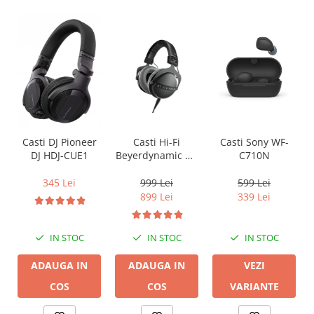
Casti Hi-Fi
Casti Sony WF-
Casti DJ Pioneer
Beyerdynamic DT
C710N
DJ HDJ-CUE1
770 PRO X
999 Lei
599 Lei
345 Lei
899 Lei
339 Lei
IN STOC
IN STOC
IN STOC
ADAUGA IN
VEZI
ADAUGA IN
COS
VARIANTE
COS