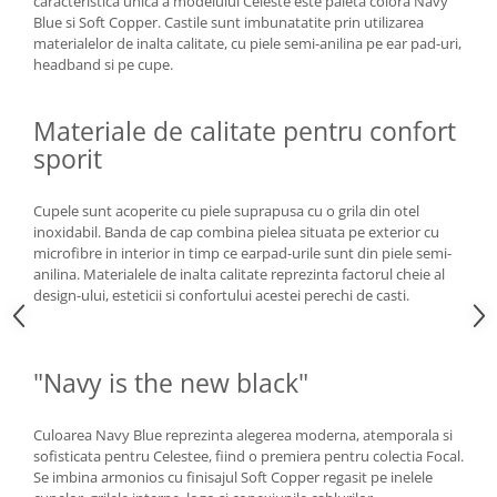
caracteristica unica a modelului Celeste este paleta colora Navy
Blue si Soft Copper. Castile sunt imbunatatite prin utilizarea
materialelor de inalta calitate, cu piele semi-anilina pe ear pad-uri,
headband si pe cupe.
Materiale de calitate pentru confort
sporit
Cupele sunt acoperite cu piele suprapusa cu o grila din otel
inoxidabil. Banda de cap combina pielea situata pe exterior cu
microfibre in interior in timp ce earpad-urile sunt din piele semi-
anilina. Materialele de inalta calitate reprezinta factorul cheie al
design-ului, esteticii si confortului acestei perechi de casti.
"Navy is the new black"
Culoarea Navy Blue reprezinta alegerea moderna, atemporala si
sofisticata pentru Celestee, fiind o premiera pentru colectia Focal.
Se imbina armonios cu finisajul Soft Copper regasit pe inelele