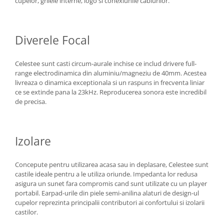
cupelor, grilele interne, logo si conexiunile cablurilor.
Diverele Focal
Celestee sunt casti circum-aurale inchise ce includ drivere full-
range electrodinamica din aluminiu/magneziu de 40mm. Acestea
livreaza o dinamica exceptionala si un raspuns in frecventa liniar
ce se extinde pana la 23kHz. Reproducerea sonora este incredibil
de precisa.
Izolare
Concepute pentru utilizarea acasa sau in deplasare, Celestee sunt
castile ideale pentru a le utiliza oriunde. Impedanta lor redusa
asigura un sunet fara compromis cand sunt utilizate cu un player
portabil. Earpad-urile din piele semi-anilina alaturi de design-ul
cupelor reprezinta principalii contributori ai confortului si izolarii
castilor.