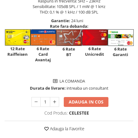
Raspuns in frecventa: 5Hz – 23kHz
Sensibilitate: 105dB SPL / 1 mW @ 1 kHz
THD: 0,1 % @ 1 kHz / 100 dB SPL
Garantie:
24 luni
Rate fara dobanda:
12 Rate
6 Rate
6 Rate
6 Rate
6 Rate
Raiffeisen
Card
Unicredit
BT
Garanti
Avantaj
LA COMANDA
Durata de livrare:
intreaba un consultant
ADAUGA IN COS
Cod Produs:
CELESTEE
Adauga la Favorite