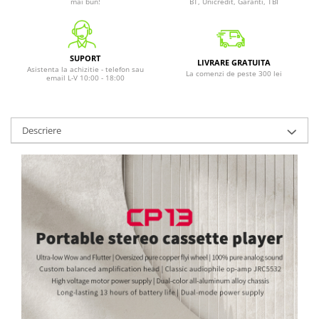
mai bun!
BT, Unicredit, Garanti, TBI
SUPORT
LIVRARE GRATUITA
Asistenta la achizitie - telefon sau
La comenzi de peste 300 lei
email L-V 10:00 - 18:00
Descriere