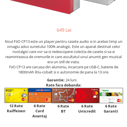
649 Lei
Noul FiiO CP13 este un player pentru casete audio si in acelasi timp un
omagiu adus sunetului 100% analogic. Este un aparat destinat celor
nostalgici care vor sa-si redescopere colectia de casete si sa-si
reaminteasca de vremurile in care ascultatul unui anumit gen muzical
era un still de viata.
FiiO CP13 are carcasa din aluminiu, incarcare pe USB-C, baterie de
1800mAh litiu-cobalt si o autonomie de pana la 13 ore.
Garantie:
24 luni
Rate fara dobanda:
12 Rate
6 Rate
6 Rate
6 Rate
6 Rate
Raiffeisen
Card
Unicredit
BT
Garanti
Avantaj