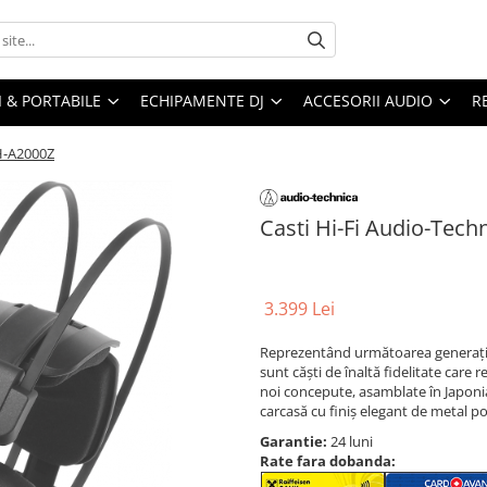
I & PORTABILE
ECHIPAMENTE DJ
ACCESORII AUDIO
R
TH-A2000Z
Casti Hi-Fi Audio-Tec
3.399 Lei
Reprezentând următoarea generație
sunt căști de înaltă fidelitate care 
noi concepute, asamblate în Japonia
carcasă cu finiș elegant de metal pol
Garantie:
24 luni
Rate fara dobanda: