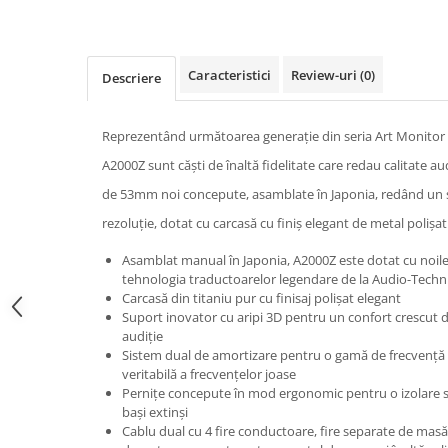
Caracteristici
Review-uri
(0)
Descriere
Reprezentând următoarea generație din seria Art Monitor 
A2000Z sunt căști de înaltă fidelitate care redau calitate aud
de 53mm noi concepute, asamblate în Japonia, redând un su
rezoluție, dotat cu carcasă cu finiș elegant de metal polișat
Asamblat manual în Japonia, A2000Z este dotat cu noil
tehnologia traductoarelor legendare de la Audio-Techni
Carcasă din titaniu pur cu finisaj polișat elegant
Suport inovator cu aripi 3D pentru un confort crescut d
audiție
Sistem dual de amortizare pentru o gamă de frecvență 
veritabilă a frecvențelor joase
Pernițe concepute în mod ergonomic pentru o izolare s
bași extinși
Cablu dual cu 4 fire conductoare, fire separate de masă