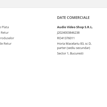
DATE COMERCIALE
 Plata
Audio Video Shop S.R.L.
e Retur
J2024003846238
Produselor
RO41376011
de Retur
Horia Macelariu 83, sc D,
parter (sediu secundar)
Sector 1, Bucuresti