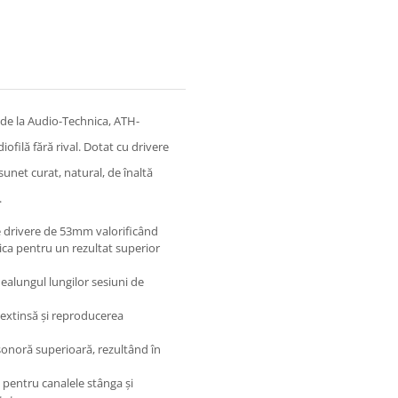
de la Audio-Technica, ATH-
iofilă fără rival. Dotat cu drivere
net curat, natural, de înaltă
.
e drivere de 53mm valorificând
ca pentru un rezultat superior
ealungul lungilor sesiuni de
extinsă și reproducerea
onoră superioară, rezultând în
 pentru canalele stânga și