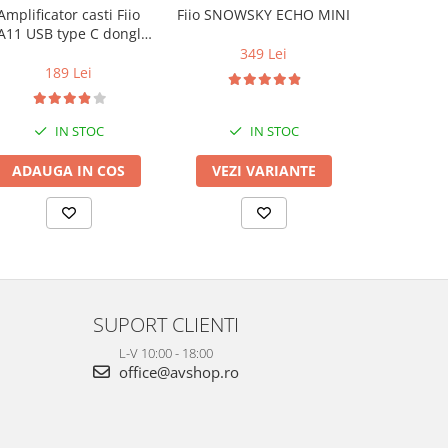
Amplificator casti Fiio
Fiio SNOWSKY ECHO MINI
Casti au
A11 USB type C dongle
Pioneer
DAC
349 Lei
189 Lei
2
IN STOC
IN STOC
ADAUGA IN COS
VEZI VARIANTE
VEZI 
SUPORT CLIENTI
L-V 10:00 - 18:00
office@avshop.ro