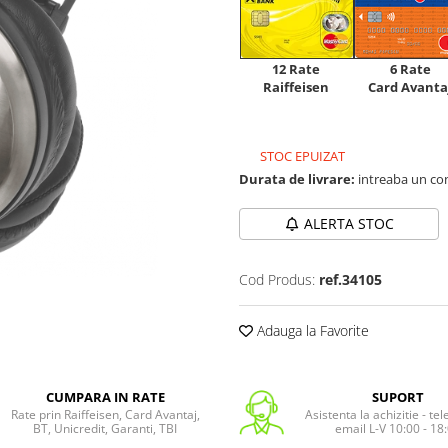
12 Rate
6 Rate
Raiffeisen
Card Avanta
STOC EPUIZAT
Durata de livrare:
intreaba un co
ALERTA STOC
Cod Produs:
ref.34105
Adauga la Favorite
CUMPARA IN RATE
SUPORT
Rate prin Raiffeisen, Card Avantaj,
Asistenta la achizitie - te
BT, Unicredit, Garanti, TBI
email L-V 10:00 - 18