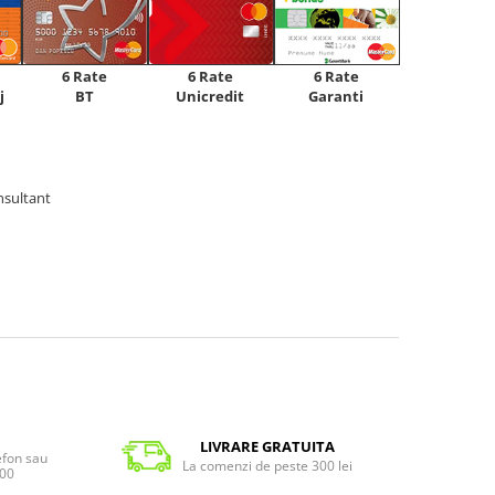
6 Rate
6 Rate
6 Rate
Unicredit
j
BT
Garanti
nsultant
LIVRARE GRATUITA
lefon sau
La comenzi de peste 300 lei
:00