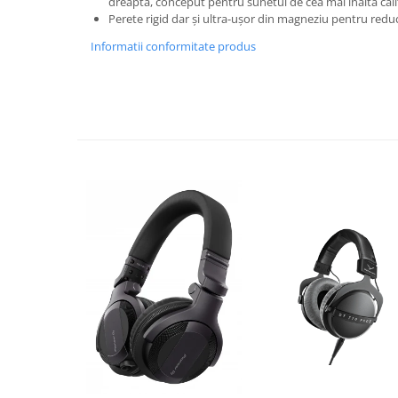
dreapta, conceput pentru sunetul de cea mai înaltă cali
Perete rigid dar și ultra-ușor din magneziu pentru red
Informatii conformitate produs