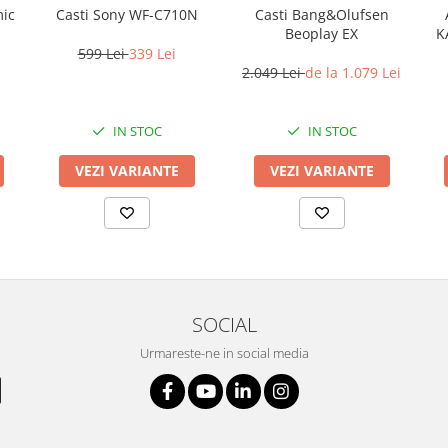
mic
Casti Sony WF-C710N
Casti Bang&Olufsen
Beoplay EX
K
599 Lei
339 Lei
2.049 Lei
de la 1.079 Lei
IN STOC
IN STOC
VEZI VARIANTE
VEZI VARIANTE
SOCIAL
Urmareste-ne in social media