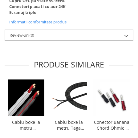
Cupru OFC puritate 99.999%
Conectori placati cu aur 24K
Ecranaj triplu
Informatii conformitate produs
Review-uri
(0)
PRODUSE SIMILARE
Cablu boxe la
Cablu boxe la
Conector Banana
metru Taga
metru
Chord Ohmic -
Harmony TCC-
Audioquest SLiP-
pret pe bucata