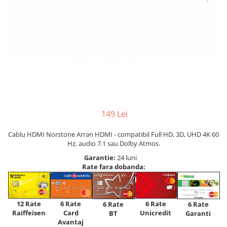
149 Lei
Cablu HDMI Norstone Arran HDMI - compatibil Full HD, 3D, UHD 4K 60
Hz, audio 7.1 sau Dolby Atmos.
Garantie:
24 luni
Rate fara dobanda:
12 Rate
6 Rate
6 Rate
6 Rate
6 Rate
Raiffeisen
Card
Unicredit
BT
Garanti
Avantaj