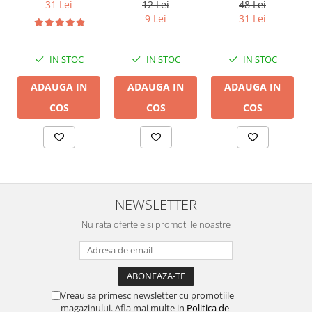
14B, 2 x 2mm
DB 16/2,
12 Lei
31 Lei
48 Lei
conductor cupru
9 Lei
31 Lei
LGC
IN STOC
IN STOC
IN STOC
ADAUGA IN
ADAUGA IN
ADAUGA IN
COS
COS
COS
NEWSLETTER
Nu rata ofertele si promotiile noastre
Vreau sa primesc newsletter cu promotiile
magazinului. Afla mai multe in
Politica de