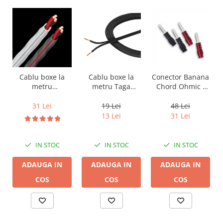
Cablu boxe la
Cablu boxe la
Conector Banana
metru Taga
metru
Chord Ohmic -
Harmony TCC-
Audioquest SLiP-
pret pe bucata
14B, 2 x 2mm
DB 16/2,
19 Lei
31 Lei
48 Lei
conductor cupru
13 Lei
31 Lei
LGC
IN STOC
IN STOC
IN STOC
ADAUGA IN
ADAUGA IN
ADAUGA IN
COS
COS
COS