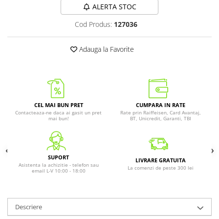
ALERTA STOC
Cod Produs:
127036
Adauga la Favorite
CEL MAI BUN PRET
CUMPARA IN RATE
Contacteaza-ne daca ai gasit un pret
Rate prin Raiffeisen, Card Avantaj,
mai bun!
BT, Unicredit, Garanti, TBI
SUPORT
LIVRARE GRATUITA
Asistenta la achizitie - telefon sau
La comenzi de peste 300 lei
email L-V 10:00 - 18:00
Descriere