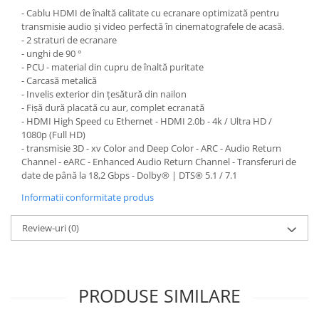
- Cablu HDMI de înaltă calitate cu ecranare optimizată pentru
transmisie audio și video perfectă în cinematografele de acasă.
- 2 straturi de ecranare
- unghi de 90 °
- PCU - material din cupru de înaltă puritate
- Carcasă metalică
- Invelis exterior din țesătură din nailon
- Fișă dură placată cu aur, complet ecranată
- HDMI High Speed ​​cu Ethernet - HDMI 2.0b - 4k / Ultra HD /
1080p (Full HD)
- transmisie 3D - xv Color and Deep Color - ARC - Audio Return
Channel - eARC - Enhanced Audio Return Channel - Transferuri de
date de până la 18,2 Gbps - Dolby® | DTS® 5.1 / 7.1
Informatii conformitate produs
Review-uri
(0)
PRODUSE SIMILARE