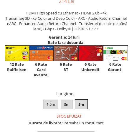
214 Lei
HDMI High Speed ​​cu Ethernet - HDMI 2.0b - 4k
Transmisie 3D - xv Color and Deep Color - ARC - Audio Return Channel
- eARC - Enhanced Audio Return Channel - Transferuri de date de până
la 18,2 Gbps - Dolby® | DTS® 5.1 / 7.1
Garantie:
24 luni
Rate fara dobanda:
12 Rate
6 Rate
6 Rate
6 Rate
6 Rate
Raiffeisen
Card
Unicredit
BT
Garanti
Avantaj
Lungime
:
1.5m
3m
5m
STOC EPUIZAT
Durata de livrare:
intreaba un consultant