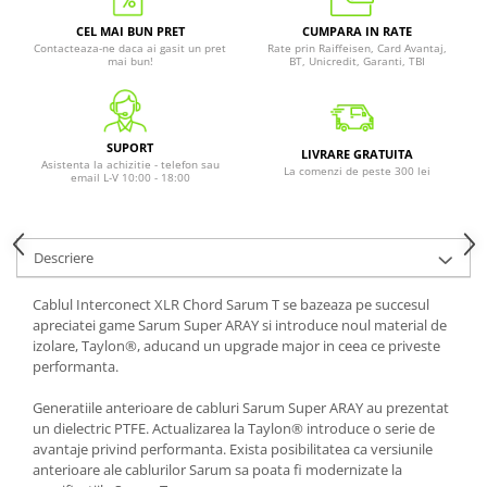
CEL MAI BUN PRET
CUMPARA IN RATE
Contacteaza-ne daca ai gasit un pret
Rate prin Raiffeisen, Card Avantaj,
mai bun!
BT, Unicredit, Garanti, TBI
SUPORT
LIVRARE GRATUITA
Asistenta la achizitie - telefon sau
La comenzi de peste 300 lei
email L-V 10:00 - 18:00
Descriere
Cablul Interconect XLR Chord Sarum T se bazeaza pe succesul
apreciatei game Sarum Super ARAY si introduce noul material de
izolare, Taylon®, aducand un upgrade major in ceea ce priveste
performanta.
Generatiile anterioare de cabluri Sarum Super ARAY au prezentat
un dielectric PTFE. Actualizarea la Taylon® introduce o serie de
avantaje privind performanta. Exista posibilitatea ca versiunile
anterioare ale cablurilor Sarum sa poata fi modernizate la