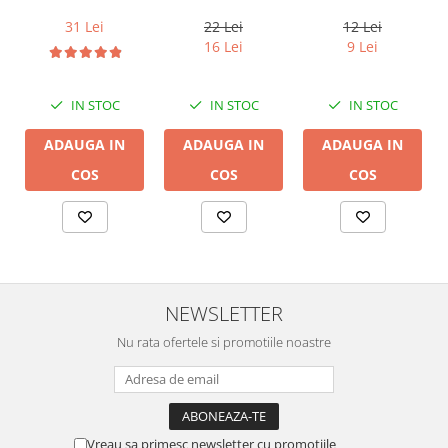
Harmony TCC-
Audioquest SLiP-
2x2.5mm2
14B, 2 x 2mm
DB 16/2,
12 Lei
31 Lei
22 Lei
conductor cupru
9 Lei
16 Lei
LGC
IN STOC
IN STOC
IN STOC
ADAUGA IN
ADAUGA IN
ADAUGA IN
COS
COS
COS
NEWSLETTER
Nu rata ofertele si promotiile noastre
Vreau sa primesc newsletter cu promotiile