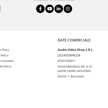
DATE COMERCIALE
 Plata
Audio Video Shop S.R.L.
e Retur
J2024003846238
Produselor
RO41376011
de Retur
Horia Macelariu 83, sc D,
parter (sediu secundar)
Sector 1, Bucuresti