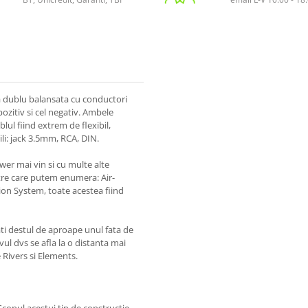
a dublu balansata cu conductori
pozitiv si cel negativ. Ambele
lul fiind extrem de flexibil,
ili: jack 3.5mm, RCA, DIN.
ower mai vin si cu multe alte
ntre care putem enumera: Air-
ion System, toate acestea fiind
ti destul de aproape unul fata de
tivul dvs se afla la o distanta mai
e Rivers si Elements.