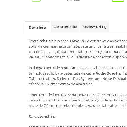
Caracteristici
Review-uri
(4)
Descriere
Toate cablurile din seria
Tower
au o constructie asimetric
solizi de cea mai inalta calitate, cate unul pentru semnalul 
canale (left si right) sunt montate intr-o singura camasa, cab
versatil si preformant, cu o varietate de conectori disponib
Pe langa cuprul de o puritate ridicata, cablurile din seria T
tehnologii sofisicate patentate de catre
AudioQuest
, pri
Tube insulation, Dielectric-Bias System, and Noise-Dissipat
oferite la un pret extrem de avantajos.
Tineti cont de faptul ca seria
Tower
are conectorii amplasa
celalalt. In cazul in care conectorii left si right de la dispozi
mare de 7.6 cm intre ele, trebuie sa va orientati catre seriil
Caracteristici: