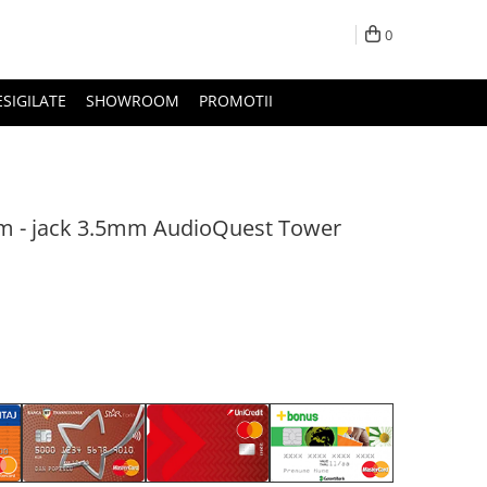
0
ESIGILATE
SHOWROOM
PROMOTII
mm - jack 3.5mm AudioQuest Tower