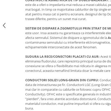
CONSTRUCTIE ASIMETRICA DE TIP DUBLU-BALANSAT:
S
este de a oferi o impedanta mai redusa a masei cablului, p
mai bogat. In timp ce majoritatea cablurilor de tip single-e
atat pentru masa cat si pentru ecranare, designul de tip D
trasee diferite, pentru un sunet mai curat.
SISTEM DE DISIPARE A ZGOMOTULUI PRIN STRAT DE M
este usor. Insa aceasta nu garanteaza ca interferentele el
afecta semnalul. Sistemul de disipare a zgomotului de la
A
contaminarea semnalului cu interferente elctromagnetice,
echipamentele interconectate de acest fenomen.
SUDURA LA RECE/CONECTORI PLACATI CU AUR
:
Acest t
eliminarea fludorului, care reprezinta principal sursa de dis
conexiune se ofera o flexibilitate mai ridicata in alegerea 
conectorul, aceasta nemafiind limitata doar la metale care 
CONDUCTORI SOLIZI LONG-GRAIN DIN CUPRU:
Conducto
data de interactiunea pe fir. Conductorii LGC (Long-Grain 
mai clar in comparatie cu cablurile ce folosesc cupru OFH
Conductivity). OFHC este o specificatie generala in industria
”pierderi”, fara vreo atentie acordata distorsiunii. Conducto
materialul conductor, mai putine impuritati si ofera cu s
buna.