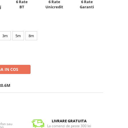
6 Rate
6 Rate
6 Rate
Unicredit
j
BT
Garanti
3m
5m
8m
A IN COS
0.6M
LIVRARE GRATUITA
lefon sau
La comenzi de peste 300 lei
:00