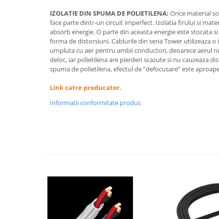
IZOLATIE DIN SPUMA DE POLIETILENA:
Orice material so
face parte dintr-un circuit imperfect. Izolatia firului si mater
absorb energie. O parte din aceasta energie este stocata si 
forma de distorsiuni. Cablurile din seria Tower utilizeaza o
umpluta cu aer pentru ambii conductori, deoarece aerul 
deloc, iar polietilena are pierderi scazute si nu cauzeaza di
spuma de polietilena, efectul de ”defocusare” este aproap
Link catre producator.
Informatii conformitate produs