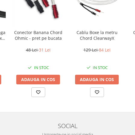
aga
Conector Banana Chord
Cablu Boxe la metru
x
Ohmic - pret pe bucata
Chord ClearwayX
48 Lei
31 Lei
129 Lei
84 Lei
IN STOC
IN STOC
ADAUGA IN COS
ADAUGA IN COS
SOCIAL
Urmareste-ne in social media