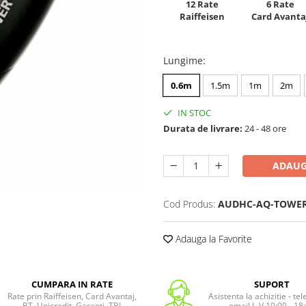
12 Rate
6 Rate
Raiffeisen
Card Avanta
Lungime
:
0.6m
1.5m
1m
2m
IN STOC
Durata de livrare:
24 - 48 ore
ADAUG
Cod Produs:
AUDHC-AQ-TOWER
Adauga la Favorite
CUMPARA IN RATE
SUPORT
Rate prin Raiffeisen, Card Avantaj,
Asistenta la achizitie - te
BT, Unicredit, Garanti, TBI
email L-V 10:00 - 18