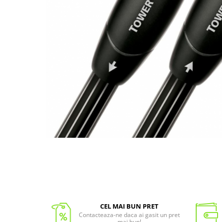
CEL MAI BUN PRET
Contacteaza-ne daca ai gasit un pret
mai bun!