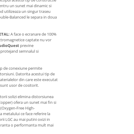
copul acestui tip de constructie
entru un sunet mai dinamic si
nd utilizeaza un singur traseu
ouble-Balanced le separa in doua
ETAL:
A face o ecranare de 100%
ectromagnetice captate nu vor
udioQuest
previne
 protejand semnalul si
ip de conexiune permite
torsiuni. Datorita acestui tip de
materialelor din care este executat
sunt usor de cositorit.
rii solizi elimina distorsiunea
Copper) ofera un sunet mai fin si
C (Oxygen-Free High-
 metalului ce face referire la
rii LGC au mai putini oxizi in
iguranta o performanta mult mai