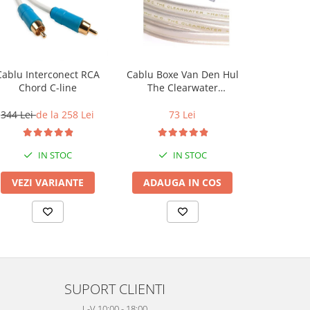
Cablu Interconect RCA
Cablu Boxe Van Den Hul
Cablu Co
Chord C-line
The Clearwater
Chord
(HalogenFree)
344 Lei
de la 258 Lei
73 Lei
344 Lei
IN STOC
IN STOC
VEZI VARIANTE
ADAUGA IN COS
VEZI 
SUPORT CLIENTI
L-V 10:00 - 18:00