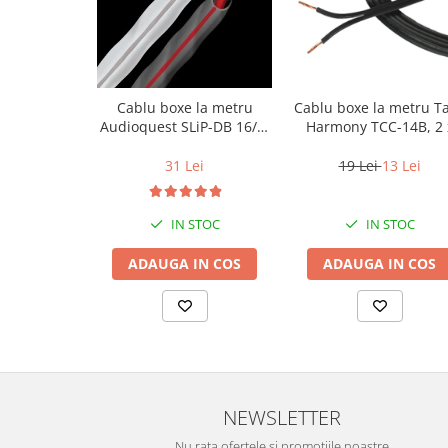
Cablu boxe la metru
Cablu boxe la metru T
Audioquest SLiP-DB 16/2,
Harmony TCC-14B, 2 
conductor cupru LGC
2mm
31 Lei
19 Lei
13 Lei
IN STOC
IN STOC
ADAUGA IN COS
ADAUGA IN COS
NEWSLETTER
Nu rata ofertele si promotiile noastre