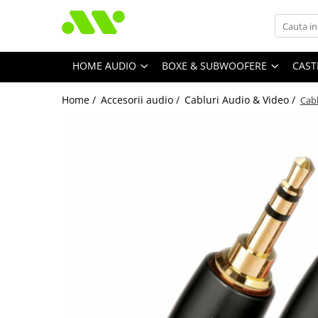
HOME AUDIO
BOXE & SUBWOOFERE
CAST
Home /
Accesorii audio /
Cabluri Audio & Video /
Cab