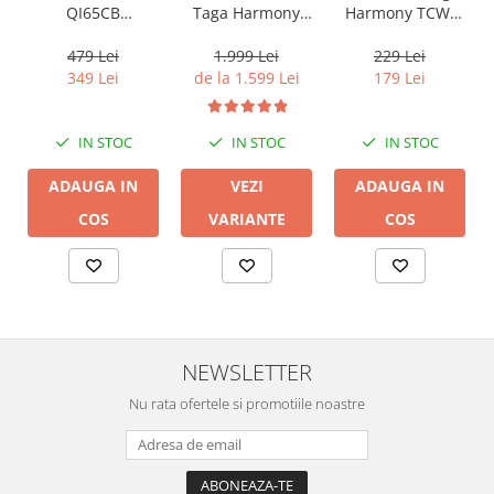
QI65CB
Harmony TCW-
Taga Harmony
Background In-
80R
PLATINUM SW-10
Ceiling (1 buc)
v3
479 Lei
229 Lei
1.999 Lei
349 Lei
179 Lei
de la 1.599 Lei
IN STOC
IN STOC
IN STOC
ADAUGA IN
ADAUGA IN
VEZI
COS
COS
VARIANTE
NEWSLETTER
Nu rata ofertele si promotiile noastre