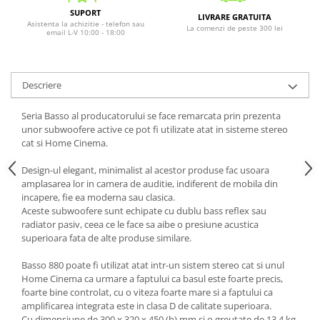
SUPORT
LIVRARE GRATUITA
Asistenta la achizitie - telefon sau
La comenzi de peste 300 lei
email L-V 10:00 - 18:00
Descriere
Seria Basso al producatorului se face remarcata prin prezenta
unor subwoofere active ce pot fi utilizate atat in sisteme stereo
cat si Home Cinema.
Design-ul elegant, minimalist al acestor produse fac usoara
amplasarea lor in camera de auditie, indiferent de mobila din
incapere, fie ea moderna sau clasica.
Aceste subwoofere sunt echipate cu dublu bass reflex sau
radiator pasiv, ceea ce le face sa aibe o presiune acustica
superioara fata de alte produse similare.
Basso 880 poate fi utilizat atat intr-un sistem stereo cat si unul
Home Cinema ca urmare a faptului ca basul este foarte precis,
foarte bine controlat, cu o viteza foarte mare si a faptului ca
amplificarea integrata este in clasa D de calitate superioara.
Cu dimensiune de 300 x 320 x 450 (h) mm si o greutate de 13.4 kg,