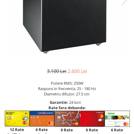
3.100 Lei
2.600 Lei
Putere RMS: 250W
Raspuns in frecventa: 25 - 180 Hz
Diametru difuzor: 27.5 cm
Garantie:
24 luni
Rate fara dobanda:
12 Rate
6 Rate
6 Rate
6 Rate
6 Rate