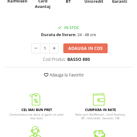
Raiffeisen
Card
Unicredit
BT
Garanti
Avantaj
IN STOC
Durata de livrare:
24 - 48 ore
ADAUGA IN COS
Cod Produs:
BASSO 880
Adauga la Favorite
CEL MAI BUN PRET
CUMPARA IN RATE
Contacteaza-ne daca ai gasit un pret
Rate prin Raiffeisen, Card Avantaj,
mai bun!
BT, Unicredit, Garanti, TBI