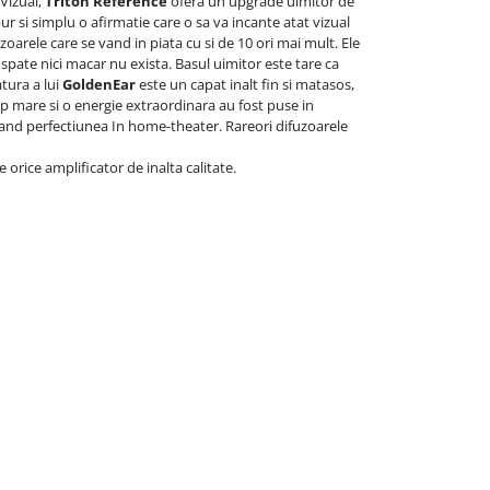
 Vizual,
Triton Reference
ofera un upgrade uimitor de
ur si simplu o afirmatie care o sa va incante atat vizual
oarele care se vand in piata cu si de 10 ori mai mult. Ele
 spate nici macar nu exista. Basul uimitor este tare ca
atura a lui
GoldenEar
este un capat inalt fin si matasos,
imp mare si o energie extraordinara au fost puse in
ingand perfectiunea In home-theater. Rareori difuzoarele
orice amplificator de inalta calitate.