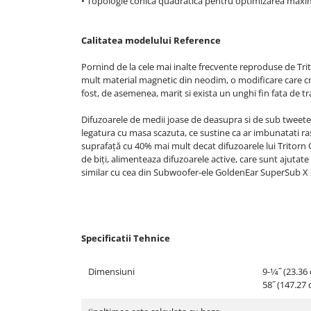
• Topologie conica quadratica pentru optimizarea maxim
Calitatea modelului Reference
Pornind de la cele mai inalte frecvente reproduse de Tri
mult material magnetic din neodim, o modificare care cre
fost, de asemenea, marit si exista un unghi fin fata de tra
Difuzoarele de medii joase de deasupra si de sub tweete
legatura cu masa scazuta, ce sustine ca ar imbunatati r
suprafață cu 40% mai mult decat difuzoarele lui Tritorn 
de biți, alimenteaza difuzoarele active, care sunt ajutat
similar cu cea din Subwoofer-ele GoldenEar SuperSub X 
Specificatii Tehnice
Dimensiuni
9-1⁄4˝ (23.3
58˝ (147.27 