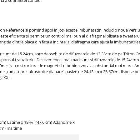
a a suprafetei conului
ton Reference si pornind apoi in jos, aceste imbunatatiri includ o noua ver
ste eficienta si permite un control mai bun al diafragmei plisate a tweeteru
nzitia dintre placa din fata a incintei si diafragma care ajuta la imbunatatirea
r sunt de 15.24cm, spre deosebire de difuzoarele de 13.33cm de pe Triton O
aspunsul tranzitoriu. De asemenea, mai mari sunt si difuzoarele de 15.24cm x
One si au o structura de magnet si o bobina vocala substantial mai mare. Am
e de „radiatoare infrasonice planare” pasive de 24.13cm x 26.67cm dispuse pe fi
și XXL.
6 cm) Latime x 18-3⁄4˝ (47.6 cm) Adancime x
cm) Inaltime