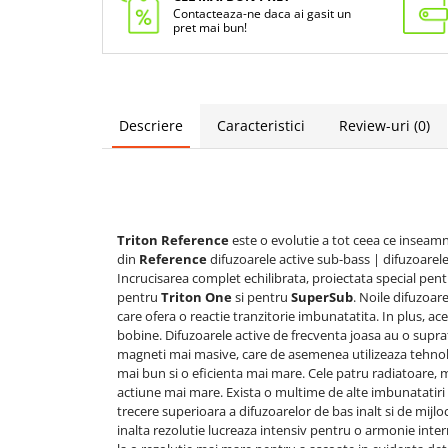
Contacteaza-ne daca ai gasit un
pret mai bun!
Descriere
Caracteristici
Review-uri
(0)
Triton Reference
este o evolutie a tot ceea ce inseam
din
Reference
difuzoarele active sub-bass | difuzoarele
Incrucisarea complet echilibrata, proiectata special pe
pentru
Triton One
si pentru
SuperSub
. Noile difuzoar
care ofera o reactie tranzitorie imbunatatita. In plus, a
bobine. Difuzoarele active de frecventa joasa au o supr
magneti mai masive, care de asemenea utilizeaza tehno
mai bun si o eficienta mai mare. Cele patru radiatoare, m
actiune mai mare. Exista o multime de alte imbunatatiri s
trecere superioara a difuzoarelor de bas inalt si de mijloc
inalta rezolutie lucreaza intensiv pentru o armonie inter