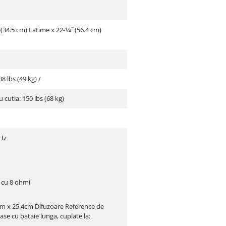
˝ (34.5 cm) Latime x 22-1⁄4˝ (56.4 cm)
8 lbs (49 kg) /
cutia: 150 lbs (68 kg)
kHz
 cu 8 ohmi
4cm x 25.4cm Difuzoare Reference de
ase cu bataie lunga, cuplate la: