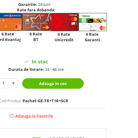
Garantie:
24 luni
Rate fara dobanda:
6 Rate
6 Rate
6 Rate
6 Rate
rd Avantaj
BT
Unicredit
Garanti
In stoc
Durata de livrare:
24 - 48 ore
Adauga in cos
Cod Produs:
Pachet-GE-TR+T1R+SCR
Adauga la Favorite