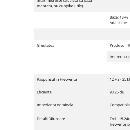
(inaltimea este calculata cu baza
montata, nu cu spike-urile)
Baza: 13-5⁄8
Adancime
Greutatea
Produsul: 10
Impreuna cu 
Raspunsul in Frecventa
12 Hz - 35 
Eficienta
93.25 dB
Impedanta nominala
Compatibla
Detalii Difuzoare
Trei - 15.2
frecvente jo