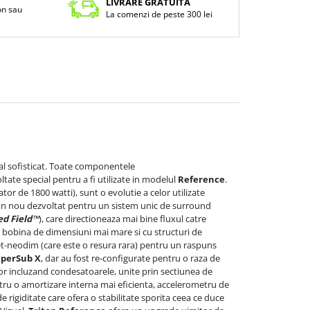
LIVRARE GRATUITA
fon sau
La comenzi de peste 300 lei
ual sofisticat. Toate componentele
oltate special pentru a fi utilizate in modelul
Reference
.
cator de 1800 watti), sunt o evolutie a celor utilizate
 con nou dezvoltat pentru un sistem unic de surround
ed Field™
), care directioneaza mai bine fluxul catre
 bobina de dimensiuni mai mare si cu structuri de
t-neodim (care este o resura rara) pentru un raspuns
perSub X
, dar au fost re-configurate pentru o raza de
elor incluzand condesatoarele, unite prin sectiunea de
tru o amortizare interna mai eficienta, accelerometru de
 rigiditate care ofera o stabilitate sporita ceea ce duce