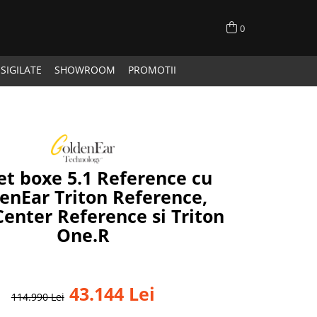
0
SIGILATE
SHOWROOM
PROMOTII
t boxe 5.1 Reference cu
enEar Triton Reference,
enter Reference si Triton
One.R
43.144 Lei
114.990 Lei