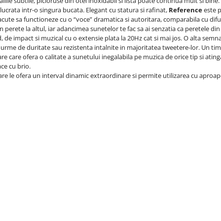
ile subtile, picioruse din otel inoxidabil si lista poate continua mult si bine.
lucrata intr-o singura bucata. Elegant cu statura si rafinat,
Reference
este p
acute sa functioneze cu o “voce” dramatica si autoritara, comparabila cu difuz
perete la altul, iar adancimea sunetelor te fac sa ai senzatia ca peretele din
, de impact si muzical cu o extensie plata la 20Hz cat si mai jos. O alta semn
ra urme de duritate sau rezistenta intalnite in majoritatea tweetere-lor. Un t
re care ofera o calitate a sunetului inegalabila pe muzica de orice tip si at
ace cu brio.
e le ofera un interval dinamic extraordinare si permite utilizarea cu aproape 