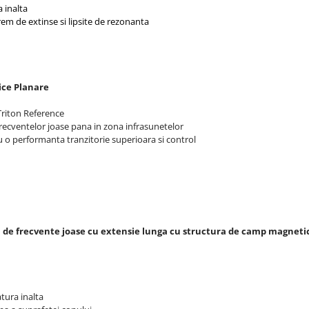
 inalta
trem de extinse si lipsite de rezonanta
ice Planare
Triton Reference
frecventelor joase pana in zona infrasunetelor
u o performanta tranzitorie superioara si control
 de frecvente joase cu extensie lunga cu structura de camp magnetic
tura inalta