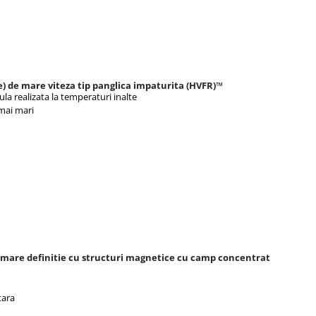
 de mare viteza tip panglica impaturita (HVFR)™
ula realizata la temperaturi inalte
mai mari
e mare definitie cu structuri magnetice cu camp concentrat
tara