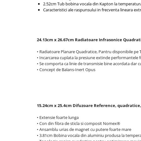
2.52cm Tub bobina vocala din Kapton la temperatura
Caracteristici ale raspunsului in frecventa lineara ex
24.13cm x 26.67cm Radiatoare Infrasonice Quadrat
• Radiatoare Planare Quadratice, Pantru disponibile pe 
• Incarcarea cuplata la presiune extinde performantele 
• Se comporta ca linie de transmisie bine acordata dar c
• Concept de Balans-Inert Opus
15.24cm x 25.4cm Difuzoare Reference, quadratice,
• Extensie foarte lunga
• Con din fibra de sticla si composit Nomex®
• Ansamblu urias de magnet cu putere foarte mare
• 3.81cm Bobina vocala din aluminiu produsa la tempera