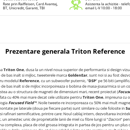
Rate prin Raiffeisen, Card Avantaj,
Asistenta la achizitie - tele
BT, Unicredit, Garanti, TBI
email L-V 10:00 - 18:00
Prezentare generala Triton Reference
na
Triton One
, dusa la un nivel noua superior de performanta si design viz
 de bas inalt si mijloc, tweeterele marca
GoldenEar
, sunt noi si au fost dezv
ntru modelul
Reference
, cu un subwoofer puternic, “
DSP
” pe 56 biti (amplifi
e de bas inalt si de mijloc incorpoireaza o bobina de masa-joasa/mica si un
cestea au o structura de magneti de dimensiuni mari, recent proiectat (
Focus
afata cu 40% mai mare decat cele utilizate pentru
Triton One
, impreuna cu o
logia
Focused Field™
. Noile tweete-re incorporeaza cu 50% mai mult magne
ontate pe laterale (doua pe fiecare parte) sunt similare cu cele folosite in
Su
i rafinari semnificative, printre care: Noul cablaj intern, dezvoltarea incint
, un amestec unic de proprietatile lanii de miel cu fibre lungi si “
Dacron
” pen
na complexa, placa de otel groasa integrata in partea de jos pentru un plus de