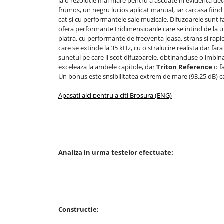
la o rezolutie mai mare pentru a ascoate in evidenta detali
frumos, un negru lucios aplicat manual, iar carcasa fiind 
cat si cu performantele sale muzicale. Difuzoarele sunt f
ofera performante tridimensioanle care se intind de la un 
piatra, cu performante de frecventa joasa, strans si rapid
care se extinde la 35 kHz, cu o stralucire realista dar fa
sunetul pe care il scot difuzoarele, obtinanduse o imbina
exceleaza la ambele capitole, dar
Triton Reference
o f
Un bonus este snsibilitatea extrem de mare (93.25 dB) car
Apasati aici pentru a citi Brosura (ENG)
Analiza in urma testelor efectuate:
Constructie: