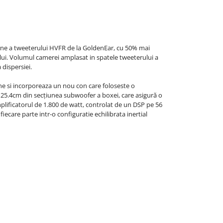
siune a tweeterului HVFR de la GoldenEar, cu 50% mai
lui. Volumul camerei amplasat in spatele tweeterului a
 dispersiei.
ne si incorporeaza un nou con care foloseste o
 25.4cm din secțiunea subwoofer a boxei, care asigură o
plificatorul de 1.800 de watt, controlat de un DSP pe 56
ecare parte intr-o configuratie echilibrata inertial