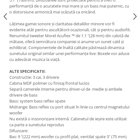
5.1" (130mm). Difuzoarele sunt proiectate pentru a oferi o
performanță de o acuratete mai mare și un bass mai puternic, cu
o distorsiune armonică mai scăzută ca oricând.
Lățimea gamei sonore și claritatea detaliilor minore vor fi
evidente atât pentru ascultătorii ocazionali, cât și pentru audiofili.
Renumitul tweeter Morel Acuflex ™ de 1.1 "(28 mm) din calotă de
mătase, oferă semnătura companiei si anume un sunet cald și
echilibrat. Componentele de înaltă calitate păstrează dinamica
sunetului original similar unei performanțe live. Boxele vor aduce
cu adevărat muzica la viață.
ALTE SPECIFICATII:
Constructie: 3 cai, 3 drivere
Cabina MDF polimer cu finisaj frontal lucios
Separă camerele interne pentru driver-ul de medie și ambele
drivere de bass
Bass: system bass reflex spate
Midrange: Bass reflex cu port situat în linie cu centrul magnetului
woofer
Nu există o insonorizare internă. Cabinetul de ieșire este utilizat
ca parte a sunetului reprodus
Difuzoare:
Bas: 9 "(222 mm) woofer cu profil plat, ventilat spate 3" (75 mm)