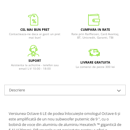
CEL MAI BUN PRET
CUMPARA IN RATE
Contacteaza-ne daca ai gasit un pret
Rate prin Raiffeisen, Card Avantaj,
mai bun!
BT, Unicredit, Garanti, TBI
SUPORT
LIVRARE GRATUITA
Asistenta la achizitie - telefon sau
La comenzi de peste 300 lei
email L-V 10:00 - 18:00
Descriere
Versiunea Octave 6 LE de podea înlocuiește omologul Octave 6 și
este amplificată de un nou subwoofer puternic de 9 ", cu o
bobină de voce din aluminiu de aluminiu Hexatech ™ gigantică de