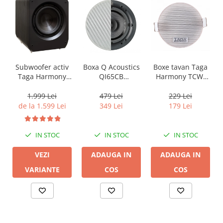
Boxa Q Acoustics
Boxe tavan Taga
Subwoofer activ
QI65CB
Harmony TCW-
Taga Harmony
Background In-
80R
PLATINUM SW-10
Ceiling (1 buc)
v3
479 Lei
229 Lei
1.999 Lei
349 Lei
179 Lei
de la 1.599 Lei
IN STOC
IN STOC
IN STOC
ADAUGA IN
ADAUGA IN
VEZI
COS
COS
VARIANTE