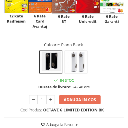
12 Rate
6 Rate
6 Rate
6 Rate
6 Rate
Raiffeisen
Card
Unicredit
BT
Garanti
Avantaj
Culoare
: Piano Black
IN STOC
Durata de livrare:
24 - 48 ore
ADAUGA IN COS
Cod Produs:
OCTAVE 6 LIMITED EDITION BK
Adauga la Favorite