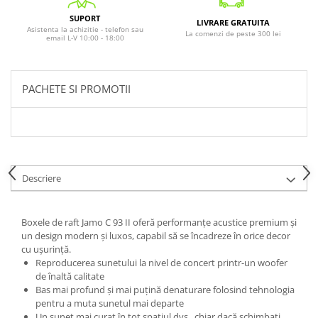
SUPORT
LIVRARE GRATUITA
Asistenta la achizitie - telefon sau
La comenzi de peste 300 lei
email L-V 10:00 - 18:00
PACHETE SI PROMOTII
Descriere
Boxele de raft Jamo C 93 II oferă performanțe acustice premium și
un design modern și luxos, capabil să se încadreze în orice decor
cu ușurință.
Reproducerea sunetului la nivel de concert printr-un woofer
de înaltă calitate
Bas mai profund și mai puțină denaturare folosind tehnologia
pentru a muta sunetul mai departe
Un sunet mai curat în tot spațiul dvs., chiar dacă schimbați