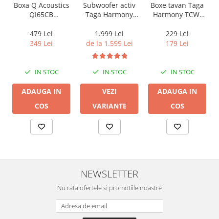
Boxa Q Acoustics
Boxe tavan Taga
Subwoofer activ
QI65CB
Harmony TCW-
Taga Harmony
Background In-
80R
PLATINUM SW-10
Ceiling (1 buc)
v3
479 Lei
229 Lei
1.999 Lei
349 Lei
179 Lei
de la 1.599 Lei
IN STOC
IN STOC
IN STOC
ADAUGA IN
ADAUGA IN
VEZI
COS
COS
VARIANTE
NEWSLETTER
Nu rata ofertele si promotiile noastre