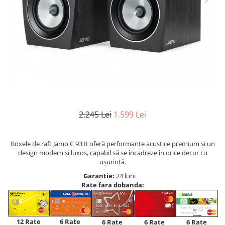
2.245 Lei
1.599 Lei
Boxele de raft Jamo C 93 II oferă performanțe acustice premium și un
design modern și luxos, capabil să se încadreze în orice decor cu
ușurință.
Garantie:
24 luni
Rate fara dobanda:
12 Rate
6 Rate
6 Rate
6 Rate
6 Rate