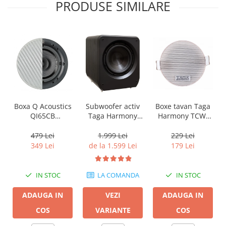
PRODUSE SIMILARE
Boxa Q Acoustics
Boxe tavan Taga
Subwoofer activ
QI65CB
Harmony TCW-
Taga Harmony
Background In-
80R
PLATINUM SW-10
Ceiling (1 buc)
v3
479 Lei
229 Lei
1.999 Lei
349 Lei
179 Lei
de la 1.599 Lei
IN STOC
IN STOC
LA COMANDA
ADAUGA IN
ADAUGA IN
VEZI
COS
COS
VARIANTE