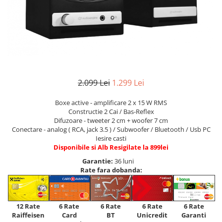
2.099 Lei
1.299 Lei
Boxe active - amplificare 2 x 15 W RMS
Constructie 2 Cai / Bas-Reflex
Difuzoare - tweeter 2 cm + woofer 7 cm
Conectare - analog ( RCA, jack 3.5 ) / Subwoofer / Bluetooth / Usb PC
Iesire casti
Disponibile si Alb Resigilate la 899lei
Garantie:
36 luni
Rate fara dobanda:
12 Rate
6 Rate
6 Rate
6 Rate
6 Rate
Raiffeisen
Card
Unicredit
BT
Garanti