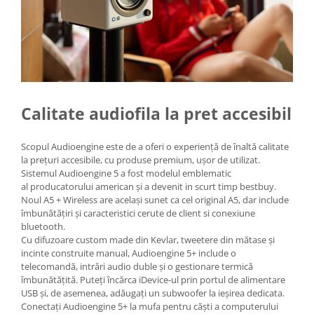
Calitate audiofila la pret accesibil
Scopul Audioengine este de a oferi o experiență de înaltă calitate
la prețuri accesibile, cu produse premium, ușor de utilizat.
Sistemul Audioengine 5 a fost modelul emblematic
al producatorului american și a devenit in scurt timp bestbuy.
Noul A5 + Wireless are același sunet ca cel original A5, dar include
îmbunătățiri și caracteristici cerute de client si conexiune
bluetooth.
Cu difuzoare custom made din Kevlar, tweetere din mătase și
incinte construite manual, Audioengine 5+ include o
telecomandă, intrări audio duble și o gestionare termică
îmbunătățită. Puteți încărca iDevice-ul prin portul de alimentare
USB și, de asemenea, adăugați un subwoofer la ieșirea dedicata.
Conectați Audioengine 5+ la mufa pentru căști a computerului