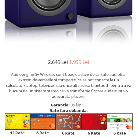
2.649 Lei
1.999 Lei
Audioengine 5+ Wireless sunt boxele active de calitate audiofila,
extrem de versatile si compacte, ce se pot conecta la un
calculator/laptop, televizor sau orice alta sursa bluetooth pentru a va
bucura de un sistem stereo ce va transforma fiecare auditie intr-o
adevarata placere.
Garantie:
36 luni
Rate fara dobanda:
12 Rate
6 Rate
6 Rate
6 Rate
6 Rate