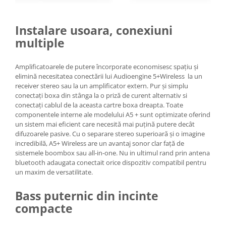
Instalare usoara, conexiuni
multiple
Amplificatoarele de putere încorporate economisesc spațiu și
elimină necesitatea conectării lui Audioengine 5+Wireless la un
receiver stereo sau la un amplificator extern. Pur și simplu
conectați boxa din stânga la o priză de curent alternativ si
conectați cablul de la aceasta cartre boxa dreapta. Toate
componentele interne ale modelului A5 + sunt optimizate oferind
un sistem mai eficient care necesită mai puțină putere decât
difuzoarele pasive. Cu o separare stereo superioară și o imagine
incredibilă, A5+ Wireless are un avantaj sonor clar față de
sistemele boombox sau all-in-one. Nu in ultimul rand prin antena
bluetooth adaugata conectait orice dispozitiv compatibil pentru
un maxim de versatilitate.
Bass puternic din incinte
compacte