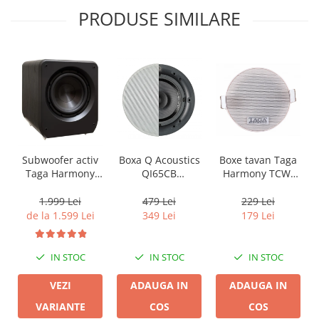
PRODUSE SIMILARE
Boxa Q Acoustics
Boxe tavan Taga
Subwoofer activ
QI65CB
Harmony TCW-
Taga Harmony
Background In-
80R
PLATINUM SW-10
Ceiling (1 buc)
v3
479 Lei
229 Lei
1.999 Lei
349 Lei
179 Lei
de la 1.599 Lei
IN STOC
IN STOC
IN STOC
ADAUGA IN
ADAUGA IN
VEZI
COS
COS
VARIANTE