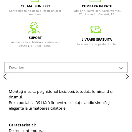
CEL MAI BUN PRET
CUMPARA IN RATE
Contacteaza-ne daca ai gasit un pret
Rate prin Raiffeisen, Card Avantaj,
mai bun!
BT, Unicredit, Garanti, TBI
SUPORT
LIVRARE GRATUITA
Asistenta la achizitie - telefon sau
La comenzi de peste 300 lei
email L-V 10:00 - 18:00
Descriere
Montați muzica pe ghidonul bicicletei, totodata luminand si
drumul.
Boxa portabila DS1 fără fir pentru o soluție audio simplă și
elegantă la următoarea călătorie.
Caracteristici:
Design contemporan