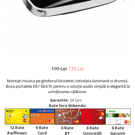
199 Lei
139 Lei
Montați muzica pe ghidonul bicicletei, totodata luminand si drumul.
Boxa portabila DS1 fără fir pentru o soluție audio simplă și elegantă la
următoarea călătorie.
Garantie:
24 luni
Rate fara dobanda:
12 Rate
6 Rate
6 Rate
6 Rate
6 Rate
Raiffeisen
Card
Unicredit
BT
Garanti