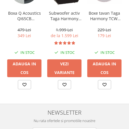
Boxa Q Acoustics
Boxe tavan Taga
Subwoofer activ
QI65CB
Harmony TCW-
Taga Harmony
Background In-
80R
PLATINUM SW-10
Ceiling (1 buc)
v3
479 Lei
229 Lei
1.999 Lei
349 Lei
179 Lei
de la 1.599 Lei
IN STOC
IN STOC
IN STOC
ADAUGA IN
ADAUGA IN
VEZI
COS
COS
VARIANTE
NEWSLETTER
Nu rata ofertele si promotiile noastre