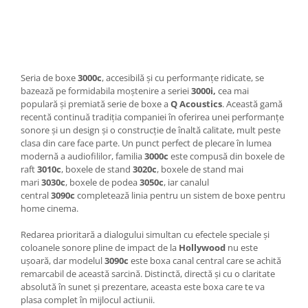
Seria de boxe
3000c
, accesibilă și cu performanțe ridicate, se
bazează pe formidabila moștenire a seriei
3000i,
cea mai
populară și premiată serie de boxe a
Q Acoustics
. Această gamă
recentă continuă tradiția companiei în oferirea unei performanțe
sonore și un design și o construcție de înaltă calitate, mult peste
clasa din care face parte. Un punct perfect de plecare în lumea
modernă a audiofililor, familia
3000c
este compusă din boxele de
raft
3010c
, boxele de stand
3020c
, boxele de stand mai
mari
3030c
, boxele de podea
3050c
, iar canalul
central
3090c
completează linia pentru un sistem de boxe pentru
home cinema.
Redarea prioritară a dialogului simultan cu efectele speciale și
coloanele sonore pline de impact de la
Hollywood
nu este
ușoară, dar modelul
3090c
este boxa canal central care se achită
remarcabil de această sarcină. Distinctă, directă și cu o claritate
absolută în sunet și prezentare, aceasta este boxa care te va
plasa complet în mijlocul actiunii.