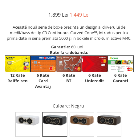
1.899 Lei
1.449 Lei
Această nouă serie de boxe prezintă un design al driverului de
medii/bass de tip C3 Continuous Curved Cone™, introdus pentru
prima dată în seria premiată 5000 și în boxele micro-turn active M40.
Garantie:
60 luni
Rate fara dobanda:
12 Rate
6 Rate
6 Rate
6 Rate
6 Rate
Raiffeisen
Card
Unicredit
BT
Garanti
Avantaj
Culoare
: Negru