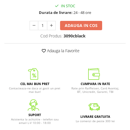
IN STOC
Durata de livrare:
24 - 48 ore
ADAUGA IN COS
Cod Produs:
3090cblack
Adauga la Favorite
CEL MAI BUN PRET
CUMPARA IN RATE
Contacteaza-ne daca ai gasit un pret
Rate prin Raiffeisen, Card Avantaj,
mai bun!
BT, Unicredit, Garanti, TBI
SUPORT
LIVRARE GRATUITA
Asistenta la achizitie - telefon sau
La comenzi de peste 300 lei
email L-V 10:00 - 18:00