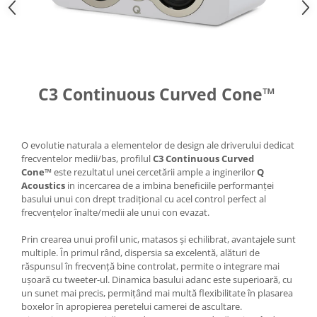
C3 Continuous Curved Cone™
O evolutie naturala a elementelor de design ale driverului dedicat
frecventelor medii/bas, profilul
C3 Continuous Curved
Cone™
este rezultatul unei cercetării ample a inginerilor
Q
Acoustics
in incercarea de a imbina beneficiile performanței
basului unui con drept tradițional cu acel control perfect al
frecvențelor înalte/medii ale unui con evazat.
Prin crearea unui profil unic, matasos și echilibrat, avantajele sunt
multiple. În primul rând, dispersia sa excelentă, alături de
răspunsul în frecvență bine controlat, permite o integrare mai
ușoară cu tweeter-ul. Dinamica basului adanc este superioară, cu
un sunet mai precis, permițând mai multă flexibilitate în plasarea
boxelor în apropierea peretelui camerei de ascultare.