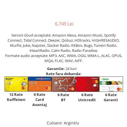
6.749 Lei
Servicii cloud acceptate: Amazon Alexa, Amazon Music, Spotify
Connect, Tidal Connect, Deezer, Qobuz, HDtracks, HIGHRESAUDIO,
Murfie, Juke, Napster, Slacker Radio, KKBox, Bugs, TuneIn Radio,
iHeartRadio, Calm Radio, Radio Paradise;
Formate audio acceptate: MP3, AAC, WMA, OGG, WMA-L, ALAC, OPUS,
MQA, FLAC, WAV, AIFF.
Garantie:
24 luni
Rate fara dobanda:
12 Rate
6 Rate
6 Rate
6 Rate
6 Rate
Raiffeisen
Card
Unicredit
BT
Garanti
Avantaj
Culoare
: Argintiu