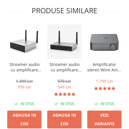
PRODUSE SIMILARE
Streamer audio
Streamer audio
Amplificator
cu amplificare
cu amplificare
stereo Wiim Amp,
2x50W Arylic
2x35W Arylic
Bluetooth, AirPlay
A50+, LAN /Wi-Fi
A30+, LAN /Wi-Fi
2, Spotify, Tidal,
1.399 Lei
970 Lei
1.749 Lei
/Bluetooth,
/Bluetooth,
Chromecast,
999 Lei
549 Lei
24bit/192kHz,
24bit/192kHz,
HDMI & Voice
Multiroom
Multiroom
Control
IN STOC
IN STOC
IN STOC
ADAUGA IN
ADAUGA IN
VEZI
COS
COS
VARIANTE