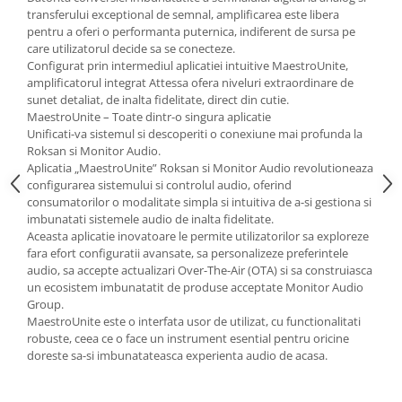
transferului exceptional de semnal, amplificarea este libera
pentru a oferi o performanta puternica, indiferent de sursa pe
care utilizatorul decide sa se conecteze.
Configurat prin intermediul aplicatiei intuitive MaestroUnite,
amplificatorul integrat Attessa ofera niveluri extraordinare de
sunet detaliat, de inalta fidelitate, direct din cutie.
MaestroUnite – Toate dintr-o singura aplicatie
Unificati-va sistemul si descoperiti o conexiune mai profunda la
Roksan si Monitor Audio.
Aplicatia „MaestroUnite” Roksan si Monitor Audio revolutioneaza
configurarea sistemului si controlul audio, oferind
consumatorilor o modalitate simpla si intuitiva de a-si gestiona si
imbunatati sistemele audio de inalta fidelitate.
Aceasta aplicatie inovatoare le permite utilizatorilor sa exploreze
fara efort configuratii avansate, sa personalizeze preferintele
audio, sa accepte actualizari Over-The-Air (OTA) si sa construiasca
un ecosistem imbunatatit de produse acceptate Monitor Audio
Group.
MaestroUnite este o interfata usor de utilizat, cu functionalitati
robuste, ceea ce o face un instrument esential pentru oricine
doreste sa-si imbunatateasca experienta audio de acasa.