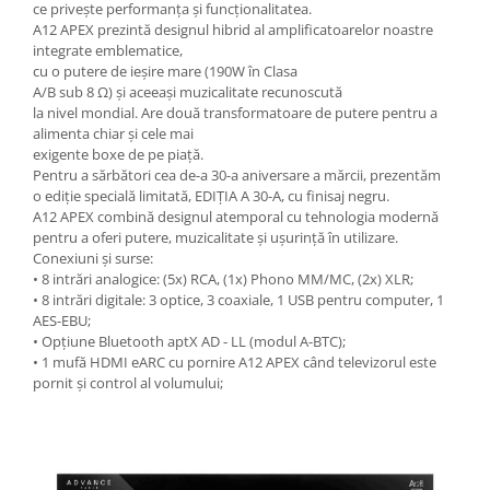
ce privește performanța și funcționalitatea.
A12 APEX prezintă designul hibrid al amplificatoarelor noastre
integrate emblematice,
cu o putere de ieșire mare (190W în Clasa
A/B sub 8 Ω) și aceeași muzicalitate recunoscută
la nivel mondial. Are două transformatoare de putere pentru a
alimenta chiar și cele mai
exigente boxe de pe piață.
Pentru a sărbători cea de-a 30-a aniversare a mărcii, prezentăm
o ediție specială limitată, EDIȚIA A 30-A, cu finisaj negru.
A12 APEX combină designul atemporal cu tehnologia modernă
pentru a oferi putere, muzicalitate și ușurință în utilizare.
Conexiuni și surse:
• 8 intrări analogice: (5x) RCA, (1x) Phono MM/MC, (2x) XLR;
• 8 intrări digitale: 3 optice, 3 coaxiale, 1 USB pentru computer, 1
AES-EBU;
• Opțiune Bluetooth aptX AD - LL (modul A-BTC);
• 1 mufă HDMI eARC cu pornire A12 APEX când televizorul este
pornit și control al volumului;