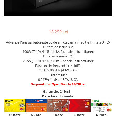
18.299 Lei
Advance Paris sărbătorește 30 de ani cu gama în ediție limitată APEX
Putere de iesire 8Ω:
190W (THD+N 1%, 1kHz, 2 canale in functiune);
Putere de iesire 4Ω:
292W (THD+N 1%, 1kHz, 2 canale in functiune);
Raspuns in frecventa (+/-1dB):
20Hz > 80 kHz (43W, 8 Ω);
Distorsiuni:
0.047% (1 kHz, 135W, 8 Ω).
Disponibil si OpenBox la 14639 lei
Garantie:
24 luni
Rate fara dobanda:
12 Rate
6 Rate
6 Rate
6 Rate
6 Rate