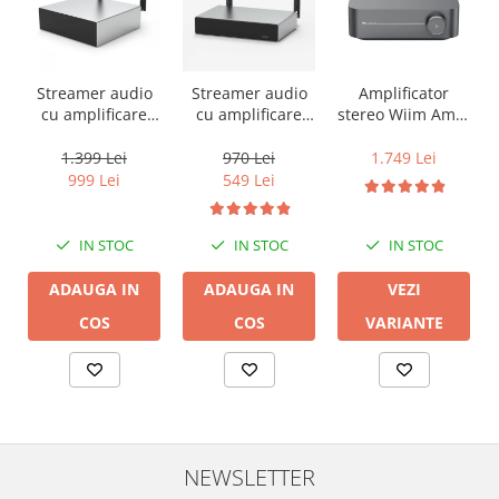
Streamer audio
Streamer audio
Amplificator
cu amplificare
cu amplificare
stereo Wiim Amp,
2x50W Arylic
2x35W Arylic
Bluetooth, AirPlay
A50+, LAN /Wi-Fi
A30+, LAN /Wi-Fi
2, Spotify, Tidal,
1.399 Lei
970 Lei
1.749 Lei
/Bluetooth,
/Bluetooth,
Chromecast,
999 Lei
549 Lei
24bit/192kHz,
24bit/192kHz,
HDMI & Voice
Multiroom
Multiroom
Control
IN STOC
IN STOC
IN STOC
ADAUGA IN
ADAUGA IN
VEZI
COS
COS
VARIANTE
NEWSLETTER