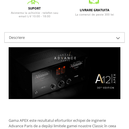
SUPORT
LIVRARE GRATUITA
Asistenta la achizitie - telefon sau
La comenzi de peste 300 lei
email L-V 10:00 - 18:00
Descriere
Gama APEX este rezultatul eforturilor echipei de inginerie
Advance Paris de a depăși limitele gamei noastre Classic în ceea