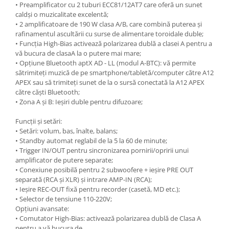
• Preamplificator cu 2 tuburi ECC81/12AT7 care oferă un sunet
caldși o muzicalitate excelentă;
• 2 amplificatoare de 190 W clasa A/B, care combină puterea și
rafinamentul ascultării cu surse de alimentare toroidale duble;
• Funcția High-Bias activează polarizarea dublă a clasei A pentru a
vă bucura de clasaA la o putere mai mare;
• Opțiune Bluetooth aptX AD - LL (modul A-BTC): vă permite
sătrimiteți muzică de pe smartphone/tabletă/computer către A12
APEX sau să trimiteți sunet de la o sursă conectată la A12 APEX
către căști Bluetooth;
• Zona A și B: Ieșiri duble pentru difuzoare;
Funcții și setări:
• Setări: volum, bas, înalte, balans;
• Standby automat reglabil de la 5 la 60 de minute;
• Trigger IN/OUT pentru sincronizarea pornirii/opririi unui
amplificator de putere separate;
• Conexiune posibilă pentru 2 subwoofere + ieșire PRE OUT
separată (RCA și XLR) și intrare AMP-IN (RCA);
• Ieșire REC-OUT fixă ​​pentru recorder (casetă, MD etc.);
• Selector de tensiune 110-220V;
Opțiuni avansate:
• Comutator High-Bias: activează polarizarea dublă de Clasa A
pentru a vă bucura de