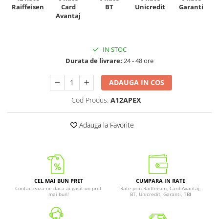
Raiffeisen
Card
Unicredit
BT
Garanti
Avantaj
IN STOC
Durata de livrare:
24 - 48 ore
ADAUGA IN COS
Cod Produs:
A12APEX
Adauga la Favorite
CEL MAI BUN PRET
CUMPARA IN RATE
Contacteaza-ne daca ai gasit un pret
Rate prin Raiffeisen, Card Avantaj,
mai bun!
BT, Unicredit, Garanti, TBI