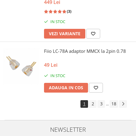
449 Lei
(3)
IN STOC
VEZI VARIANTE
Fiio LC-78A adaptor MMCX la 2pin 0.78
49 Lei
IN STOC
ADAUGA IN COS
1
2
3
18
...
NEWSLETTER