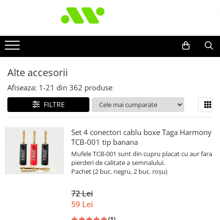
Alte accesorii
Afiseaza:
1-
21
din
362
produse
FILTRE
Set 4 conectori cablu boxe Taga Harmony
TCB-001 tip banana
Mufele TCB-001 sunt din cupru placat cu aur fara
pierderi de calitate a semnalului.
Pachet (2 buc. negru, 2 buc. roșu)
72 Lei
59 Lei
(1)