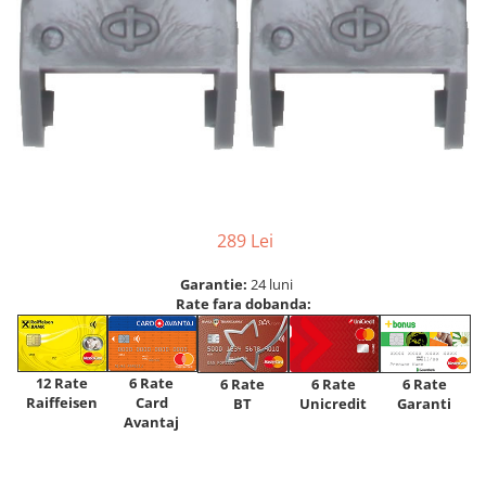
289 Lei
Garantie:
24 luni
Rate fara dobanda:
12 Rate
6 Rate
6 Rate
6 Rate
6 Rate
Raiffeisen
Card
Unicredit
BT
Garanti
Avantaj