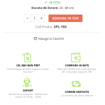
IN STOC
Durata de livrare:
24 - 48 ore
ADAUGA IN COS
Cod Produs:
SPL-102
Adauga la Favorite
CEL MAI BUN PRET
CUMPARA IN RATE
Contacteaza-ne daca ai gasit un pret
Rate prin Raiffeisen, Card Avantaj,
mai bun!
BT, Unicredit, Garanti, TBI
SUPORT
LIVRARE GRATUITA
Asistenta la achizitie - telefon sau
La comenzi de peste 300 lei
email L-V 10:00 - 18:00