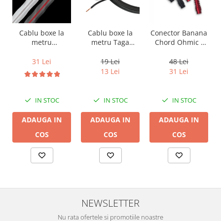
Cablu boxe la
Cablu boxe la
Conector Banana
metru Taga
metru
Chord Ohmic -
Harmony TCC-
Audioquest SLiP-
pret pe bucata
14B, 2 x 2mm
DB 16/2,
19 Lei
31 Lei
48 Lei
conductor cupru
13 Lei
31 Lei
LGC
IN STOC
IN STOC
IN STOC
ADAUGA IN
ADAUGA IN
ADAUGA IN
COS
COS
COS
NEWSLETTER
Nu rata ofertele si promotiile noastre