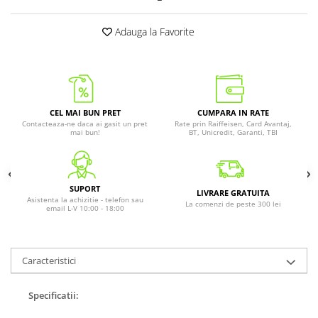
Adauga la Favorite
CEL MAI BUN PRET
CUMPARA IN RATE
Contacteaza-ne daca ai gasit un pret
Rate prin Raiffeisen, Card Avantaj,
mai bun!
BT, Unicredit, Garanti, TBI
SUPORT
LIVRARE GRATUITA
Asistenta la achizitie - telefon sau
La comenzi de peste 300 lei
email L-V 10:00 - 18:00
Caracteristici
Specificatii: