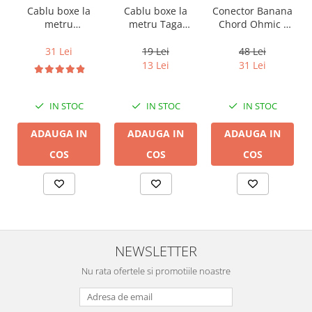
Cablu boxe la
Cablu boxe la
Conector Banana
metru Taga
metru
Chord Ohmic -
Harmony TCC-
Audioquest SLiP-
pret pe bucata
14B, 2 x 2mm
DB 16/2,
19 Lei
31 Lei
48 Lei
conductor cupru
13 Lei
31 Lei
LGC
IN STOC
IN STOC
IN STOC
ADAUGA IN
ADAUGA IN
ADAUGA IN
COS
COS
COS
NEWSLETTER
Nu rata ofertele si promotiile noastre