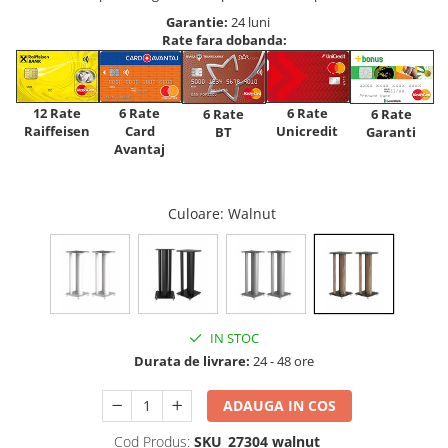
Garantie:
24 luni
Rate fara dobanda:
12 Rate
6 Rate
6 Rate
6 Rate
6 Rate
Raiffeisen
Card
Unicredit
BT
Garanti
Avantaj
Culoare
: Walnut
IN STOC
Durata de livrare:
24 - 48 ore
ADAUGA IN COS
Cod Produs:
SKU_27304 walnut