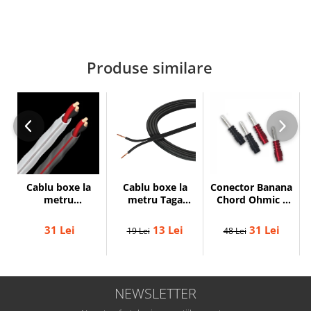
Produse similare
Cablu boxe la
Cablu boxe la
Conector Banana
metru Taga
metru
Chord Ohmic -
Harmony TCC-
Audioquest SLiP-
pret pe bucata
14B, 2 x 2mm
DB 16/2,
13 Lei
31 Lei
31 Lei
19 Lei
48 Lei
conductor cupru
LGC
NEWSLETTER