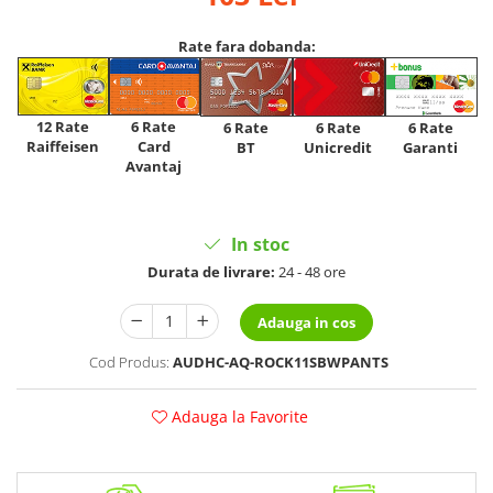
Rate fara dobanda:
12 Rate
6 Rate
6 Rate
6 Rate
6 Rate
Raiffeisen
Card
Unicredit
BT
Garanti
Avantaj
In stoc
Durata de livrare:
24 - 48 ore
Adauga in cos
Cod Produs:
AUDHC-AQ-ROCK11SBWPANTS
Adauga la Favorite