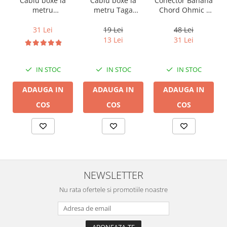
Cablu boxe la
Cablu boxe la
Conector Banana
metru Taga
metru
Chord Ohmic -
Harmony TCC-
Audioquest SLiP-
pret pe bucata
14B, 2 x 2mm
DB 16/2,
19 Lei
31 Lei
48 Lei
conductor cupru
13 Lei
31 Lei
LGC
IN STOC
IN STOC
IN STOC
ADAUGA IN
ADAUGA IN
ADAUGA IN
COS
COS
COS
NEWSLETTER
Nu rata ofertele si promotiile noastre