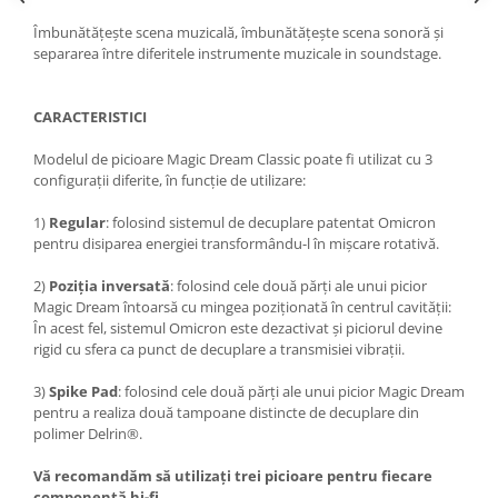
Îmbunătățește scena muzicală, îmbunătățește scena sonoră și
separarea între diferitele instrumente muzicale in soundstage.
CARACTERISTICI
Modelul de picioare Magic Dream Classic poate fi utilizat cu 3
configurații diferite, în funcție de utilizare:
1)
Regular
: folosind sistemul de decuplare patentat Omicron
pentru disiparea energiei transformându-l în mișcare rotativă.
2)
Poziția inversată
: folosind cele două părți ale unui picior
Magic Dream întoarsă cu mingea poziționată în centrul cavității:
În acest fel, sistemul Omicron este dezactivat și piciorul devine
rigid cu sfera ca punct de decuplare a transmisiei vibrații.
3)
Spike Pad
: folosind cele două părți ale unui picior Magic Dream
pentru a realiza două tampoane distincte de decuplare din
polimer Delrin®.
Vă recomandăm să utilizați trei picioare pentru fiecare
componentă hi-fi.