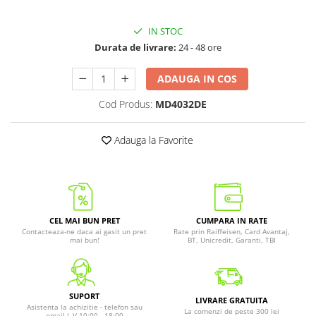
IN STOC
Durata de livrare:
24 - 48 ore
ADAUGA IN COS
Cod Produs:
MD4032DE
Adauga la Favorite
CEL MAI BUN PRET
CUMPARA IN RATE
Contacteaza-ne daca ai gasit un pret
Rate prin Raiffeisen, Card Avantaj,
mai bun!
BT, Unicredit, Garanti, TBI
SUPORT
LIVRARE GRATUITA
Asistenta la achizitie - telefon sau
La comenzi de peste 300 lei
email L-V 10:00 - 18:00