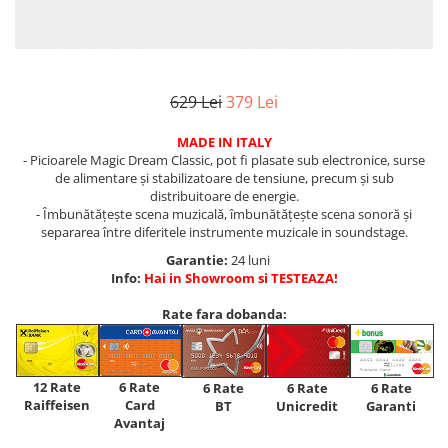
629 Lei
379 Lei
MADE IN ITALY
- Picioarele Magic Dream Classic, pot fi plasate sub electronice, surse
de alimentare și stabilizatoare de tensiune, precum și sub
distribuitoare de energie.
- Îmbunătățește scena muzicală, îmbunătățește scena sonoră și
separarea între diferitele instrumente muzicale in soundstage.
Garantie:
24 luni
Info:
Hai in Showroom si TESTEAZA!
Rate fara dobanda:
12 Rate
6 Rate
6 Rate
6 Rate
6 Rate
Raiffeisen
Card
Unicredit
BT
Garanti
Avantaj