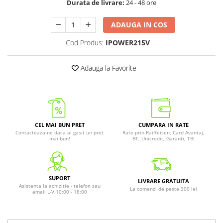
Durata de livrare:
24 - 48 ore
ADAUGA IN COS
Cod Produs:
IPOWER215V
Adauga la Favorite
CEL MAI BUN PRET
CUMPARA IN RATE
Contacteaza-ne daca ai gasit un pret
Rate prin Raiffeisen, Card Avantaj,
mai bun!
BT, Unicredit, Garanti, TBI
SUPORT
LIVRARE GRATUITA
Asistenta la achizitie - telefon sau
La comenzi de peste 300 lei
email L-V 10:00 - 18:00