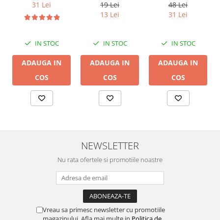
14B, 2 x 2mm
DB 16/2,
19 Lei
31 Lei
48 Lei
conductor cupru
13 Lei
31 Lei
LGC
IN STOC
IN STOC
IN STOC
ADAUGA IN
ADAUGA IN
ADAUGA IN
COS
COS
COS
NEWSLETTER
Nu rata ofertele si promotiile noastre
Vreau sa primesc newsletter cu promotiile
magazinului. Afla mai multe in
Politica de