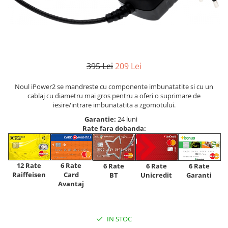
395 Lei
209 Lei
Noul iPower2 se mandreste cu componente imbunatatite si cu un
cablaj cu diametru mai gros pentru a oferi o suprimare de
iesire/intrare imbunatatita a zgomotului.
Garantie:
24 luni
Rate fara dobanda:
12 Rate
6 Rate
6 Rate
6 Rate
6 Rate
Raiffeisen
Card
Unicredit
BT
Garanti
Avantaj
IN STOC