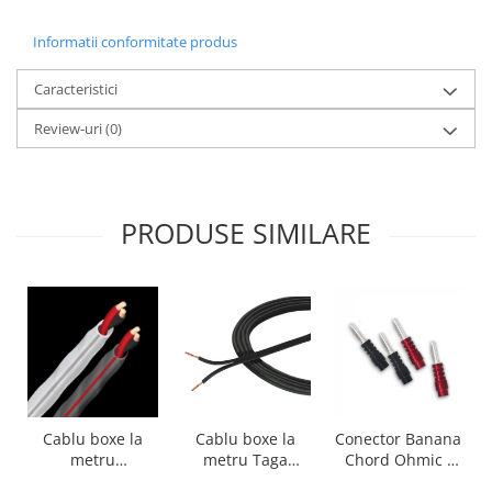
Informatii conformitate produs
Caracteristici
Review-uri
(0)
PRODUSE SIMILARE
Cablu boxe la
Cablu boxe la
Conector Banana
metru Taga
metru
Chord Ohmic -
Harmony TCC-
Audioquest SLiP-
pret pe bucata