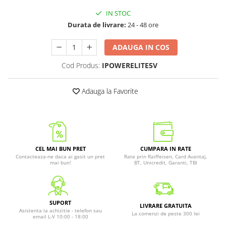
IN STOC
Durata de livrare:
24 - 48 ore
ADAUGA IN COS
Cod Produs:
IPOWERELITE5V
Adauga la Favorite
CEL MAI BUN PRET
CUMPARA IN RATE
Contacteaza-ne daca ai gasit un pret
Rate prin Raiffeisen, Card Avantaj,
mai bun!
BT, Unicredit, Garanti, TBI
SUPORT
LIVRARE GRATUITA
Asistenta la achizitie - telefon sau
La comenzi de peste 300 lei
email L-V 10:00 - 18:00