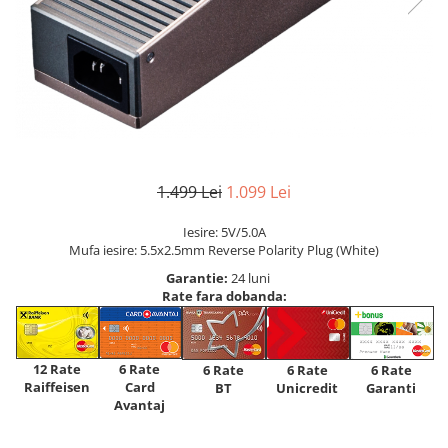
1.499 Lei
1.099 Lei
Iesire: 5V/5.0A
Mufa iesire: 5.5x2.5mm Reverse Polarity Plug (White)
Garantie:
24 luni
Rate fara dobanda:
12 Rate
6 Rate
6 Rate
6 Rate
6 Rate
Raiffeisen
Card
Unicredit
BT
Garanti
Avantaj