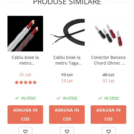
PRODUSE SIMILARE
Cablu boxe la
Cablu boxe la
Conector Banana
metru Taga
metru
Chord Ohmic -
Harmony TCC-
Audioquest SLiP-
pret pe bucata
14B, 2 x 2mm
DB 16/2,
19 Lei
31 Lei
48 Lei
conductor cupru
13 Lei
31 Lei
LGC
IN STOC
IN STOC
IN STOC
ADAUGA IN
ADAUGA IN
ADAUGA IN
COS
COS
COS