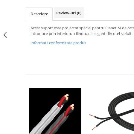
Review-uri
(0)
Descriere
Acest suport este proiectat special pentru Planet M de catr
introduce prin interiorul cilindrului elegant din otel slefuit
Informatii conformitate produs