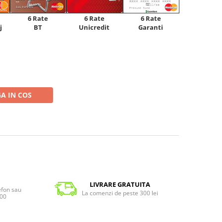
6 Rate
6 Rate
6 Rate
Unicredit
j
BT
Garanti
A IN COS
LIVRARE GRATUITA
lefon sau
La comenzi de peste 300 lei
:00