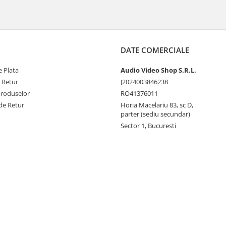
DATE COMERCIALE
 Plata
Audio Video Shop S.R.L.
e Retur
J2024003846238
Produselor
RO41376011
de Retur
Horia Macelariu 83, sc D,
parter (sediu secundar)
Sector 1, Bucuresti