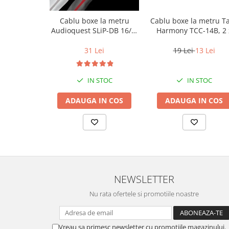
Cablu boxe la metru
Cablu boxe la metru T
Audioquest SLiP-DB 16/2,
Harmony TCC-14B, 2 
conductor cupru LGC
2mm
31 Lei
19 Lei
13 Lei
IN STOC
IN STOC
ADAUGA IN COS
ADAUGA IN COS
NEWSLETTER
Nu rata ofertele si promotiile noastre
Vreau sa primesc newsletter cu promotiile magazinului.