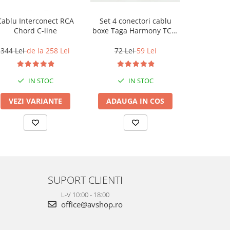
Cablu Interconect RCA
Set 4 conectori cablu
Cablu Box
Chord C-line
boxe Taga Harmony TCB-
The C
001 tip banana
(Halo
344 Lei
de la 258 Lei
72 Lei
59 Lei
7
IN STOC
IN STOC
VEZI VARIANTE
ADAUGA IN COS
ADAUG
SUPORT CLIENTI
L-V 10:00 - 18:00
office@avshop.ro