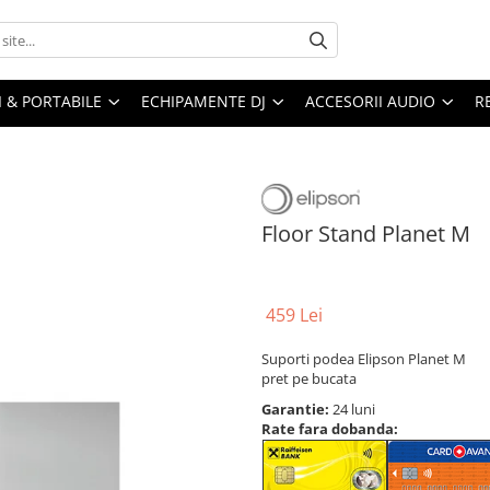
I & PORTABILE
ECHIPAMENTE DJ
ACCESORII AUDIO
R
Floor Stand Planet M
459 Lei
Suporti podea Elipson Planet M
pret pe bucata
Garantie:
24 luni
Rate fara dobanda: