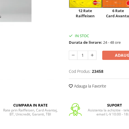
12 Rate
6 Rate
Raiffeisen
Card Avanta
IN STOC
Durata de livrare:
24 - 48 ore
ADAUG
Cod Produs:
23458
Adauga la Favorite
CUMPARA IN RATE
SUPORT
Rate prin Raiffeisen, Card Avantaj,
Asistenta la achizitie - te
BT, Unicredit, Garanti, TBI
email L-V 10:00 - 18