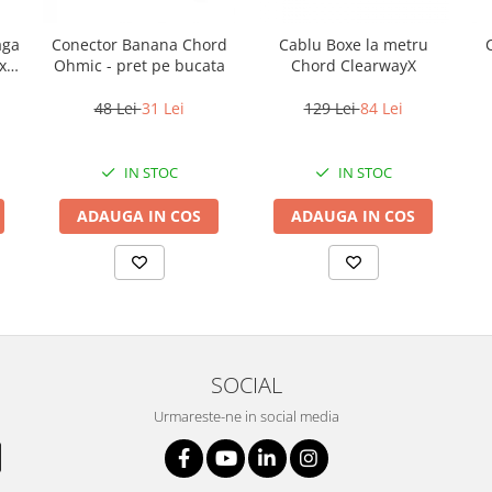
aga
Conector Banana Chord
Cablu Boxe la metru
x
Ohmic - pret pe bucata
Chord ClearwayX
48 Lei
31 Lei
129 Lei
84 Lei
IN STOC
IN STOC
ADAUGA IN COS
ADAUGA IN COS
SOCIAL
Urmareste-ne in social media