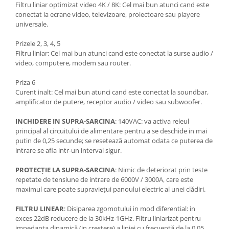
Filtru liniar optimizat video 4K / 8K: Cel mai bun atunci cand este
conectat la ecrane video, televizoare, proiectoare sau playere
universale.
Prizele 2, 3, 4, 5
Filtru liniar: Cel mai bun atunci cand este conectat la surse audio /
video, computere, modem sau router.
Priza 6
Curent inalt: Cel mai bun atunci cand este conectat la soundbar,
amplificator de putere, receptor audio / video sau subwoofer.
INCHIDERE IN SUPRA-SARCINA
: 140VAC: va activa releul
principal al circuitului de alimentare pentru a se deschide in mai
putin de 0,25 secunde; se resetează automat odata ce puterea de
intrare se afla intr-un interval sigur.
PROTECȚIE LA SUPRA-SARCINA
: Nimic de deteriorat prin teste
repetate de tensiune de intrare de 6000V / 3000A, care este
maximul care poate supraviețui panoului electric al unei clădiri.
FILTRU LINEAR
: Disiparea zgomotului in mod diferential: in
exces 22dB reducere de la 30kHz-1GHz. Filtru liniarizat pentru
impedanta dinamică (in crestere) a liniei cu frecvență de la 0,05