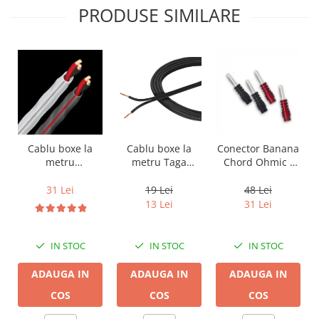
PRODUSE SIMILARE
Cablu boxe la
Cablu boxe la
Conector Banana
metru Taga
metru
Chord Ohmic -
Harmony TCC-
Audioquest SLiP-
pret pe bucata
14B, 2 x 2mm
DB 16/2,
19 Lei
31 Lei
48 Lei
conductor cupru
13 Lei
31 Lei
LGC
IN STOC
IN STOC
IN STOC
ADAUGA IN
ADAUGA IN
ADAUGA IN
COS
COS
COS