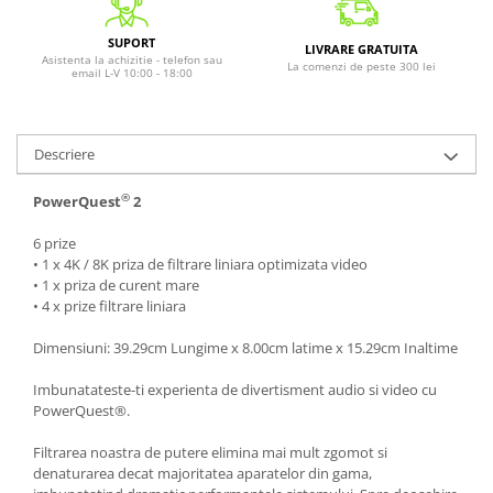
SUPORT
LIVRARE GRATUITA
Asistenta la achizitie - telefon sau
La comenzi de peste 300 lei
email L-V 10:00 - 18:00
Descriere
®
PowerQuest
2
6 prize
• 1 x 4K / 8K priza de filtrare liniara optimizata video
• 1 x priza de curent mare
• 4 x prize filtrare liniara
Dimensiuni: 39.29cm Lungime x 8.00cm latime x 15.29cm Inaltime
Imbunatateste-ti experienta de divertisment audio si video cu
PowerQuest®.
Filtrarea noastra de putere elimina mai mult zgomot si
denaturarea decat majoritatea aparatelor din gama,