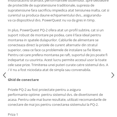
imbunatatind dramatic performantele sistemului. Spre deosebire
de protectiile de supratensiune traditionale, supresia de
supratensiune fara sacrificiu impiedica atat tensiunea inalta, cat si
curentul sa produca daune echipamentului dvs., asigurandu-
va ca dispozitivul dvs. PowerQuest nu va da gres in timp.
In plus, PowerQuest PQ-2 ofera atat un profil subtire, cat si un
suport robust de montare pe podea, care il face ideal pentru
montarea in spatele dulapurilor. Cablurile de alimentare se
conecteaza direct la prizele de curent alternativ din stratul
superior, ceea ce face ca problemele de instalare sa fie libere.
Pentru cei care prefera montarea pe raft, suportul de jos poate fi
indepartat cu usurinta. Acest lucru permite accesul usor la toate
cele sase prize. Trimiterea unei puteri curate catre sistemul dvs. A
/ V nu a fost niciodata atat de simpla sau convenabila.
Ghid de conectare
Prizele PQ-2 au fost proiectate pentru a asigura
performante optime pentru sistemul dvs. de divertisment de
acasa. Pentru cele mai bune rezultate, utilizati recomandarile de
conectare de mai jos pentru conectarea sistemului la PQ-2.
Priza 1