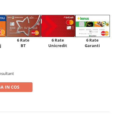
6 Rate
6 Rate
6 Rate
Unicredit
j
BT
Garanti
nsultant
A IN COS