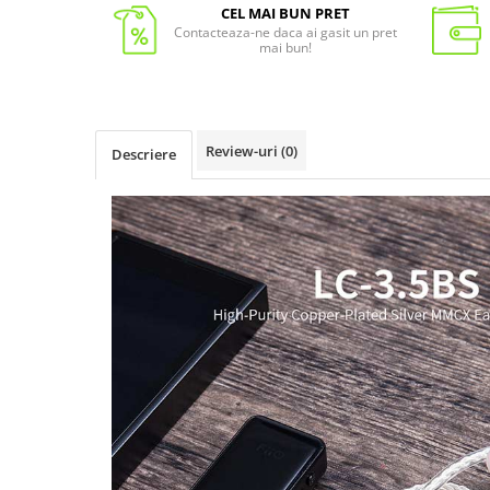
CEL MAI BUN PRET
Contacteaza-ne daca ai gasit un pret
mai bun!
Review-uri
(0)
Descriere