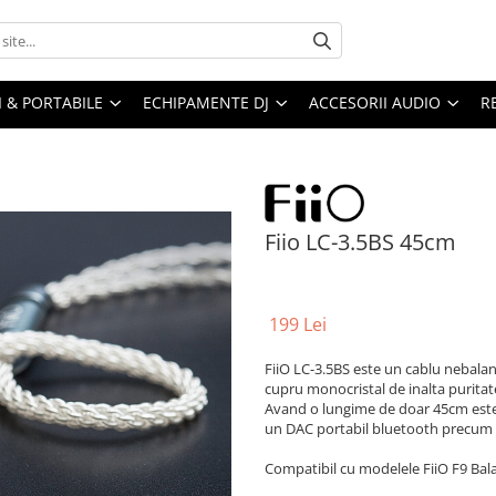
I & PORTABILE
ECHIPAMENTE DJ
ACCESORII AUDIO
R
Fiio LC-3.5BS 45cm
199 Lei
FiiO LC-3.5BS este un cablu nebalan
cupru monocristal de inalta puritat
Avand o lungime de doar 45cm este 
un DAC portabil bluetooth precum 
Compatibil cu modelele FiiO F9 Bala