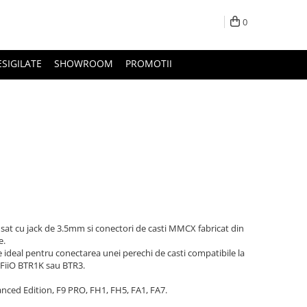
0
ESIGILATE
SHOWROOM
PROMOTII
sat cu jack de 3.5mm si conectori de casti MMCX fabricat din
e.
ideal pentru conectarea unei perechi de casti compatibile la
FiiO BTR1K sau BTR3.
nced Edition, F9 PRO, FH1, FH5, FA1, FA7.