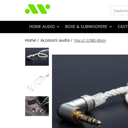
HOME AUDIO
BOXE & SUBWOOFERE
CAST
Home /
Accesorii audio /
Fiio LC-3.5BS 45cm