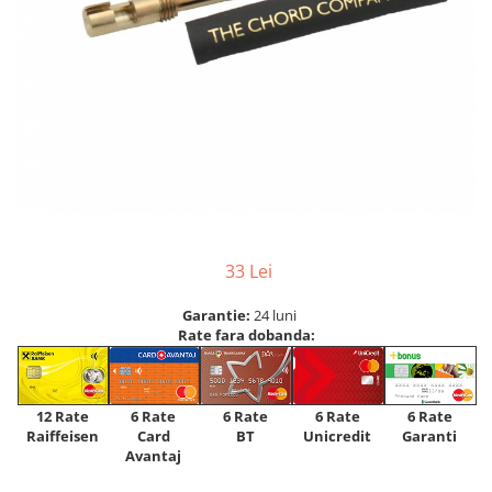
33 Lei
Garantie:
24 luni
Rate fara dobanda:
12 Rate
6 Rate
6 Rate
6 Rate
6 Rate
Raiffeisen
Card
Unicredit
BT
Garanti
Avantaj