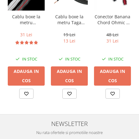
Cablu boxe la
Cablu boxe la
Conector Banana
metru Taga
metru
Chord Ohmic -
Harmony TCC-
Audioquest SLiP-
pret pe bucata
14B, 2 x 2mm
DB 16/2,
19 Lei
31 Lei
48 Lei
conductor cupru
13 Lei
31 Lei
LGC
IN STOC
IN STOC
IN STOC
ADAUGA IN
ADAUGA IN
ADAUGA IN
COS
COS
COS
NEWSLETTER
Nu rata ofertele si promotiile noastre