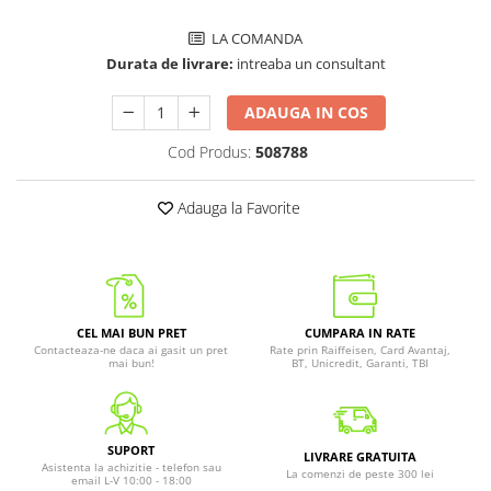
LA COMANDA
Durata de livrare:
intreaba un consultant
ADAUGA IN COS
Cod Produs:
508788
Adauga la Favorite
CEL MAI BUN PRET
CUMPARA IN RATE
Contacteaza-ne daca ai gasit un pret
Rate prin Raiffeisen, Card Avantaj,
mai bun!
BT, Unicredit, Garanti, TBI
SUPORT
LIVRARE GRATUITA
Asistenta la achizitie - telefon sau
La comenzi de peste 300 lei
email L-V 10:00 - 18:00