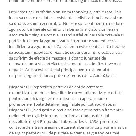
minimum compresiunea curentului; Niagara 5000 îl corecteaza.
Desi este usor ss oferim o anumita tehnologie, este cu totul alt
lucru sa cream o solutie consistenta, holistica, functionala si care
sa onoreze stiinta verificabila. Nu este suficient pentru a reduce
zgomotul de linie ale curentului alternativ si distorsiunile sale
asociate la o singura octava, lasand astfel vulnerabile octavele si
partile de octave la zgomot, varfuri rezonante sau reducerea
insuficienta a zgomotului. Consistenta este esentiala. Nu trebuie
sa acceptam niciodata o rezolutie superioara intr-o octava, doar
sa suferim de efecte de mascare la doar o jumatate de
octava distanta si la artefacte ale sunetului la două octave mai
departe. Acesta este criteriul principal pentru sistemul de
disipare a zgomotului cu putere-Z redusă de la AudioQuest.
Niagara 5000 reprezinta peste 20 de ani de cercetare
exhaustiva si produse dovedite de curent alternativ, proiectate
pentru audiofili, ingineri de transmisie si aplicatii audio-
profesionale. Toate detaliile imaginabile au fost abordate: in
Niagara 5000, veti gasi o directionalitate optimizata a frecventei
radio, tehnologii de formare in rulare a condensatorului
dezvoltate de Jet Propulsion Laboratories si NASA, precum si
contacte de intrare si iesire de curent alternativ cu placare masiva
de argint peste cupru de puritate extrema, asigurand cea mai