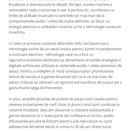
focalizare si diavolul este in detalii. De fapt, marea crestere a
semnalelor radio transmise in aer si pe linia AC, combinata cu
liniile de utilitate incarcate si cerintele tot mai mari de la
componentele audio / video de inalta definitie, au facut ca
energia electrica a utilitatilor noastre sa fie o tehnologie oarecum
invechita.
In ceea ce priveste curentul alternativ (AC), ne bazam pe o
tehnologie veche de un secol creata pentru lumini incandescente
si motoare electrice - tehnologie care nu a fost cu
siguranta niciodata destinata sa alimenteze circuitele analogice si
digitale sofisticate utilizate in sistemele audio / video premium de
astazi. Pentru a indeplini in mod corespunzator promisiunea
latimii de banda si a gamei dinamice din ce in ce mai mari de
astazi, trebuie sa obtinem un zgomot extraordinar de scazut pe o
gama foarte larga de frecvente.
In plus, amplificatoarele de putere de astazi sunt taxate pentru
cererea instantanee de varf, chiar si atunci cand sunt conduse la
volume modeste. Desi am observat o crestere substanțială a
gamei dinamice la o mare parte din software-ul nostru audio,
difuzoarele pe care le folosim pentru a le reproduce nu sunt
adesea mai eficiente decat in ​​urma cu 50 de ani. Acest lucru