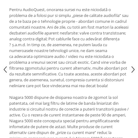
Pentru AudioQuest, onorarea sursei nu este niciodată o
problema de a folosi pur si simplu „piese de calitate audiofila” sau
de a te baza pe o tehnologie proprie - abordari comune in cadrul
comunitatii noastre. Ani de zile, cu totii am fost martori la aceleasi
dezbateri audiofile aparent nesfarsite: valve contra tranzistoare;
analog contra digital; Pot cablurile face cu adevărat diferența
? ș.a.m.d. In timp ce, de asemenea, ne putem lauda cu
numeroasele noastre tehnologii unice, ne dam seama
ca adevarata optimizare audio / video nu este niciodata o
problema a vreunui secret sau circuit exotic. Cand vine vorba de
filtrarea zgomotului pentru curent alternativ, multe abordari pot
da rezultate semnificative. Cu toate acestea, aceste abordari pot
genera, de asemenea, sunetul, compresia curenta si distorsiuni
neliniare care pot face vindecarea mai rea decat boala!
Niagara 5000 dispune de disiparea noastra de zgomot la sol
patentata, cel mai larg filtru de latime de banda liniarizat din
industrie si circuitul nostru de corectie a puterii tranzitorii pasive /
active. Cu o rezera de curent instantanee de peste 90 de amperi,
Niagara 5000 este conceputa special pentru amplificatoarele
infometate de putere de astazi. Multe produse de curent
alternativ care dispun de „prize cu curent mare” reduc la