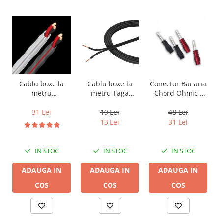
Cablu boxe la
Cablu boxe la
Conector Banana
metru Taga
metru
Chord Ohmic -
Harmony TCC-
Audioquest SLiP-
pret pe bucata
14B, 2 x 2mm
DB 16/2,
19 Lei
31 Lei
48 Lei
conductor cupru
13 Lei
31 Lei
LGC
IN STOC
IN STOC
IN STOC
ADAUGA IN
ADAUGA IN
ADAUGA IN
COS
COS
COS