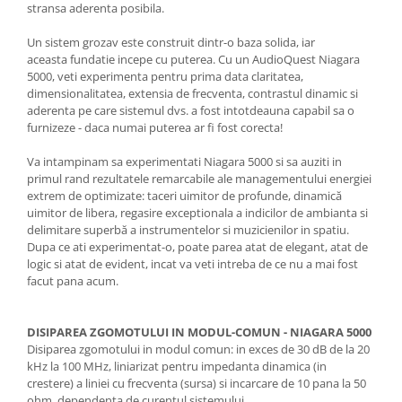
stransa aderenta posibila.
Un sistem grozav este construit dintr-o baza solida, iar
aceasta fundatie incepe cu puterea. Cu un AudioQuest Niagara
5000, veti experimenta pentru prima data claritatea,
dimensionalitatea, extensia de frecventa, contrastul dinamic si
aderenta pe care sistemul dvs. a fost intotdeauna capabil sa o
furnizeze - daca numai puterea ar fi fost corecta!
Va intampinam sa experimentati Niagara 5000 si sa auziti in
primul rand rezultatele remarcabile ale managementului energiei
extrem de optimizate: taceri uimitor de profunde, dinamică
uimitor de libera, regasire exceptionala a indicilor de ambianta si
delimitare superbă a instrumentelor si muzicienilor in spatiu.
Dupa ce ati experimentat-o, poate parea atat de elegant, atat de
logic si atat de evident, incat va veti intreba de ce nu a mai fost
facut pana acum.
DISIPAREA ZGOMOTULUI IN MODUL-COMUN - NIAGARA 5000
Disiparea zgomotului in modul comun: in exces de 30 dB de la 20
kHz la 100 MHz, liniarizat pentru impedanta dinamica (in
crestere) a liniei cu frecventa (sursa) si incarcare de 10 pana la 50
ohm, dependenta de curentul sistemului.