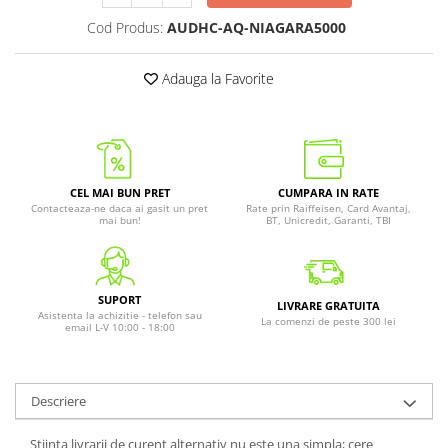
Cod Produs:
AUDHC-AQ-NIAGARA5000
Adauga la Favorite
CEL MAI BUN PRET
CUMPARA IN RATE
Contacteaza-ne daca ai gasit un pret
Rate prin Raiffeisen, Card Avantaj,
mai bun!
BT, Unicredit, Garanti, TBI
SUPORT
LIVRARE GRATUITA
Asistenta la achizitie - telefon sau
La comenzi de peste 300 lei
email L-V 10:00 - 18:00
Descriere
Stiinta livrarii de curent alternativ nu este una simpla; cere