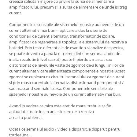
creeaza solicitari majore cu privire la sursa de alimentare a
amplificatorului, precum si la sursa de alimentare de unde isi trag
curent.
Componentele sensibile ale sistemelor noastre au nevoie de un
curent alternativ mai bun - fapt care a dus la o serie de
conditionari de curent alternativ, transformator de izolare,
amplificator de regenerare si topologii ale sistemului de rezerva a
bateriei. Prin teste diferentiale de esantion si analize de spectru,
se poate dovedi ca pana la o treime dintr-un semnal audio de
inalta rezolutie (nivel scazut) poate fi pierdut, mascat sau
distorsionat de nivelurile vaste de zgomot de-a lungul liniilor de
curent alternativ care alimenteaza componentele noastre. Acest
zgomot se cupleaza cu circuitul semnalului ca zgomot de curent
si prin masa curentului alternativ, distorsionand permanent si /
sau mascand semnalul sursa. Componentele sensibile ale
sistemelor noastre au nevoie de un curent alternativ mai bun.
Avand in vedere ca miza este atat de mare, trebuie sa fie
aplaudate toate incercarile sincere de a rezolva
aceasta problema.
Odata ce semnalul audio / video a disparut, a dispărut pentru
totdeauna ...