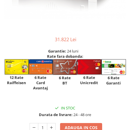
31.822 Lei
Garantie:
24 luni
Rate fara dobanda:
12 Rate
6 Rate
6 Rate
6 Rate
6 Rate
Raiffeisen
Card
Unicredit
BT
Garanti
Avantaj
IN STOC
Durata de livrare:
24 - 48 ore
ADAUGA IN COS