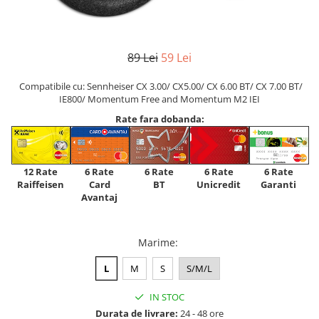
89 Lei
59 Lei
Compatibile cu: Sennheiser CX 3.00/ CX5.00/ CX 6.00 BT/ CX 7.00 BT/
IE800/ Momentum Free and Momentum M2 IEI
Rate fara dobanda:
12 Rate
6 Rate
6 Rate
6 Rate
6 Rate
Raiffeisen
Card
Unicredit
BT
Garanti
Avantaj
Marime
:
L
M
S
S/M/L
IN STOC
Durata de livrare:
24 - 48 ore