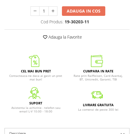
ADAUGA IN COS
Cod Produs:
19-30203-11
Adauga la Favorite
CEL MAI BUN PRET
CUMPARA IN RATE
Contacteaza-ne daca ai gasit un pret
Rate prin Raiffeisen, Card Avantaj,
mai bun!
BT, Unicredit, Garanti, TBI
SUPORT
LIVRARE GRATUITA
Asistenta la achizitie - telefon sau
La comenzi de peste 300 lei
email L-V 10:00 - 18:00
Descriere