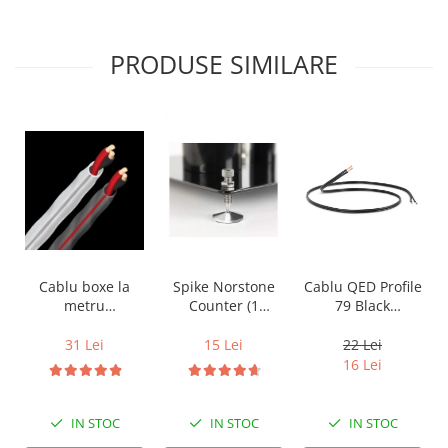
PRODUSE SIMILARE
Cablu boxe la
Spike Norstone
Cablu QED Profile
metru
Counter (1
79 Black
Audioquest SLiP-
bucata)
2x2.5mm2
DB 16/2,
31 Lei
15 Lei
22 Lei
conductor cupru
16 Lei
LGC
IN STOC
IN STOC
IN STOC