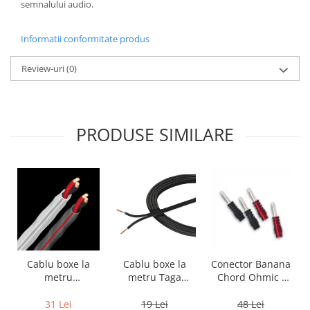
semnalului audio.
Informatii conformitate produs
Review-uri
(0)
PRODUSE SIMILARE
Cablu boxe la
Cablu boxe la
Conector Banana
metru Taga
metru
Chord Ohmic -
Harmony TCC-
Audioquest SLiP-
pret pe bucata
14B, 2 x 2mm
DB 16/2,
19 Lei
31 Lei
48 Lei