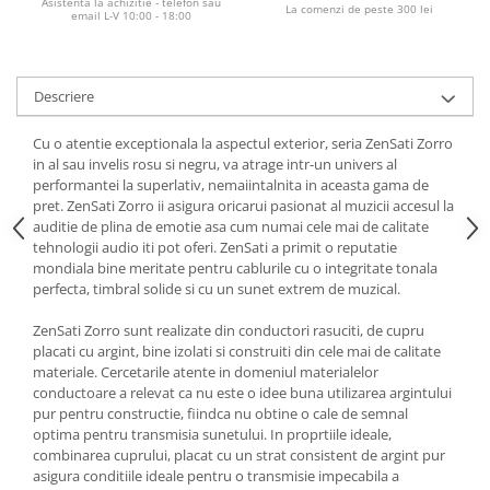
Asistenta la achizitie - telefon sau
La comenzi de peste 300 lei
email L-V 10:00 - 18:00
Descriere
Cu o atentie exceptionala la aspectul exterior, seria ZenSati Zorro
in al sau invelis rosu si negru, va atrage intr-un univers al
performantei la superlativ, nemaiintalnita in aceasta gama de
pret. ZenSati Zorro ii asigura oricarui pasionat al muzicii accesul la
auditie de plina de emotie asa cum numai cele mai de calitate
tehnologii audio iti pot oferi. ZenSati a primit o reputatie
mondiala bine meritate pentru cablurile cu o integritate tonala
perfecta, timbral solide si cu un sunet extrem de muzical.
ZenSati Zorro sunt realizate din conductori rasuciti, de cupru
placati cu argint, bine izolati si construiti din cele mai de calitate
materiale. Cercetarile atente in domeniul materialelor
conductoare a relevat ca nu este o idee buna utilizarea argintului
pur pentru constructie, fiindca nu obtine o cale de semnal
optima pentru transmisia sunetului. In proprtiile ideale,
combinarea cuprului, placat cu un strat consistent de argint pur
asigura conditiile ideale pentru o transmisie impecabila a