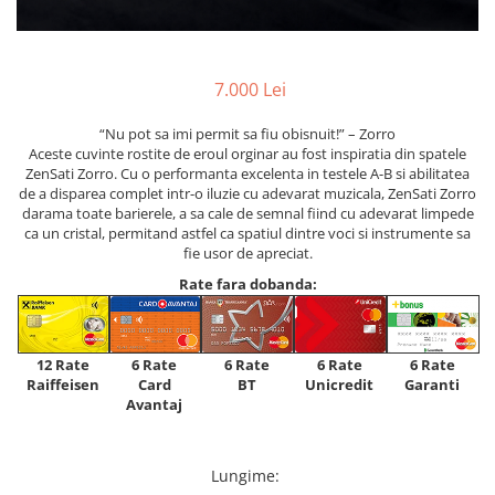
7.000 Lei
“Nu pot sa imi permit sa fiu obisnuit!” – Zorro
Aceste cuvinte rostite de eroul orginar au fost inspiratia din spatele
ZenSati Zorro. Cu o performanta excelenta in testele A-B si abilitatea
de a disparea complet intr-o iluzie cu adevarat muzicala, ZenSati Zorro
darama toate barierele, a sa cale de semnal fiind cu adevarat limpede
ca un cristal, permitand astfel ca spatiul dintre voci si instrumente sa
fie usor de apreciat.
Rate fara dobanda:
12 Rate
6 Rate
6 Rate
6 Rate
6 Rate
Raiffeisen
Card
Unicredit
BT
Garanti
Avantaj
Lungime
: