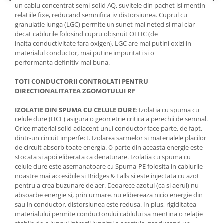
un cablu concentrat semi-solid AQ, suvitele din pachet isi mentin
relatiile fixe, reducand semnificativ distorsiunea. Cuprul cu
granulatie lunga (LGC) permite un sunet mai neted si mai clar
decat cablurile folosind cupru obișnuit OFHC (de
inalta conductivitate fara oxigen). LGC are mai putini oxizi in
materialul conductor, mai putine impuritati si o
performanta definitiv mai buna.
TOTI CONDUCTORII CONTROLATI PENTRU
DIRECTIONALITATEA ZGOMOTULUI RF
IZOLATIE DIN SPUMA CU CELULE DURE
: Izolatia cu spuma cu
celule dure (HCF) asigura o geometrie critica a perechii de semnal.
Orice material solid adiacent unui conductor face parte, de fapt,
dintr-un circuit imperfect. Izolarea sarmelor si materialele placilor
de circuit absorb toate energia. O parte din aceasta energie este
stocata si apoi eliberata ca denaturare. Izolatia cu spuma cu
celule dure este asemanatoare cu Spuma-PE folosita in cablurile
noastre mai accesibile si Bridges & Falls si este injectata cu azot
pentru a crea buzunare de aer. Deoarece azotul (ca si aerul) nu
absoarbe energie si, prin urmare, nu elibereaza nicio energie din
sau in conductor, distorsiunea este redusa. In plus, rigiditatea
materialului permite conductorului cablului sa mențina o relație