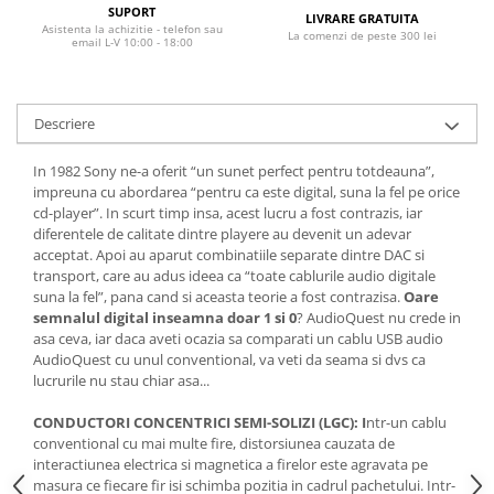
SUPORT
LIVRARE GRATUITA
Asistenta la achizitie - telefon sau
La comenzi de peste 300 lei
email L-V 10:00 - 18:00
Descriere
In 1982 Sony ne-a oferit “un sunet perfect pentru totdeauna”,
impreuna cu abordarea “pentru ca este digital, suna la fel pe orice
cd-player”. In scurt timp insa, acest lucru a fost contrazis, iar
diferentele de calitate dintre playere au devenit un adevar
acceptat. Apoi au aparut combinatiile separate dintre DAC si
transport, care au adus ideea ca “toate cablurile audio digitale
suna la fel”, pana cand si aceasta teorie a fost contrazisa.
Oare
semnalul digital inseamna doar 1 si 0
? AudioQuest nu crede in
asa ceva, iar daca aveti ocazia sa comparati un cablu USB audio
AudioQuest cu unul conventional, va veti da seama si dvs ca
lucrurile nu stau chiar asa...
CONDUCTORI CONCENTRICI SEMI-SOLIZI (LGC): I
ntr-un cablu
conventional cu mai multe fire, distorsiunea cauzata de
interactiunea electrica si magnetica a firelor este agravata pe
masura ce fiecare fir isi schimba pozitia in cadrul pachetului. Intr-