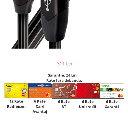
311 Lei
Garantie:
24 luni
Rate fara dobanda:
12 Rate
6 Rate
6 Rate
6 Rate
6 Rate
Raiffeisen
Card
Unicredit
BT
Garanti
Avantaj