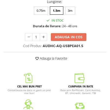
Lungime
:
0.75m
1.5m
3m
IN STOC
Durata de livrare:
24 - 48 ore
ADAUGA IN COS
Cod Produs:
AUDHC-AQ-USBPEA01.5
Adauga la Favorite
CEL MAI BUN PRET
CUMPARA IN RATE
Contacteaza-ne daca ai gasit un pret
Rate prin Raiffeisen, Card Avantaj,
mai bun!
BT, Unicredit, Garanti, TBI