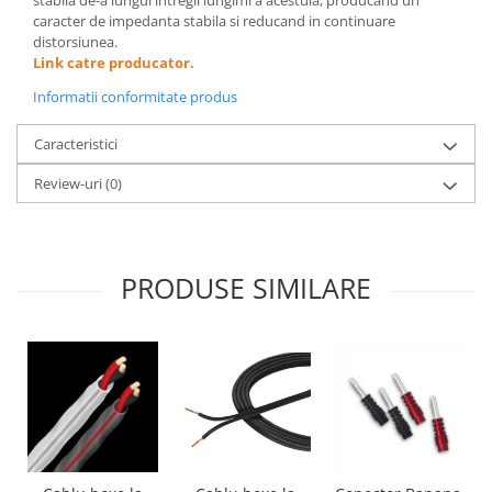
stabila de-a lungul intregii lungimi a acestuia, producand un
caracter de impedanta stabila si reducand in continuare
distorsiunea.
Link catre producator.
Informatii conformitate produs
Caracteristici
Review-uri
(0)
PRODUSE SIMILARE