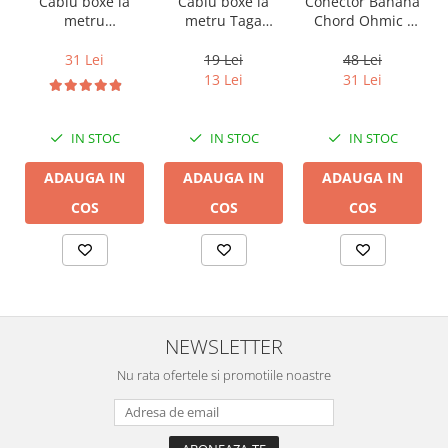
Cablu boxe la
Cablu boxe la
Conector Banana
metru Taga
metru
Chord Ohmic -
Harmony TCC-
Audioquest SLiP-
pret pe bucata
14B, 2 x 2mm
DB 16/2,
19 Lei
31 Lei
48 Lei
conductor cupru
13 Lei
31 Lei
LGC
IN STOC
IN STOC
IN STOC
ADAUGA IN
ADAUGA IN
ADAUGA IN
COS
COS
COS
NEWSLETTER
Nu rata ofertele si promotiile noastre