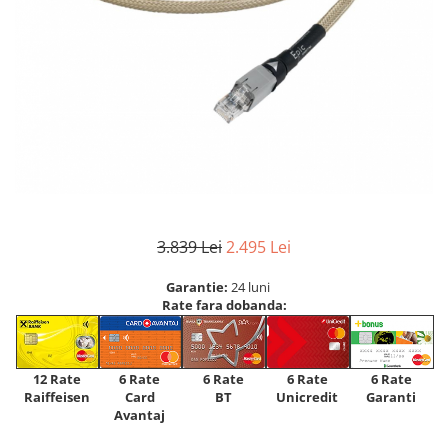
3.839 Lei
2.495 Lei
Garantie:
24 luni
Rate fara dobanda:
12 Rate
6 Rate
6 Rate
6 Rate
6 Rate
Raiffeisen
Card
Unicredit
BT
Garanti
Avantaj