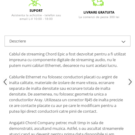
SUPORT
LIVRARE GRATUITA
Asistenta la achizitie - telefon sau
La comenzi de peste 300 lei
email L-V 10:00 - 18:00
Descriere
Cablul de streaming Chord Epic a fost dezvoltat pentru a fi utilizat
impreuna cu componente digitale de streaming audio, nu le
putem numi cabluri Ethernet, deoarece nu sunt acelasi lucru.
Cablurile Ethernet nu folosesc conductori placati cu argint de
inalta calitate, materiale de izolare de mare viteza, ecranare
separata de inalta densitate sau ecranare totala de inalta
densitate. De asemenea, nu folosesc geometria unica a
conductorilor Aray. Utilizeaza un conector RJ45 de inalta precizie
ce are contacte placate cu aur pe care le modificam pentru a
putea lipi direct conductorii catre pinii de contact.
Angajatii Chord Company petrec mult timp in sala de
demonstratii, ascultand muzica. Astfel, s-au ascultat streamerele
atunci cand au devenit pentru prima data disponibile si am