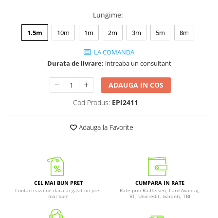
Lungime
:
1.5m
10m
1m
2m
3m
5m
8m
LA COMANDA
Durata de livrare:
intreaba un consultant
ADAUGA IN COS
Cod Produs:
EPI2411
Adauga la Favorite
CEL MAI BUN PRET
CUMPARA IN RATE
Contacteaza-ne daca ai gasit un pret
Rate prin Raiffeisen, Card Avantaj,
mai bun!
BT, Unicredit, Garanti, TBI