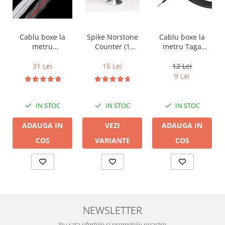
Cablu boxe la
Cablu boxe la
Spike Norstone
metru Taga
metru
Counter (1
Harmony TCC-
Audioquest SLiP-
bucata)
14B, 2 x 2mm
DB 16/2,
12 Lei
31 Lei
15 Lei
conductor cupru
9 Lei
LGC
IN STOC
IN STOC
IN STOC
ADAUGA IN
ADAUGA IN
VEZI
COS
COS
VARIANTE
NEWSLETTER
Nu rata ofertele si promotiile noastre