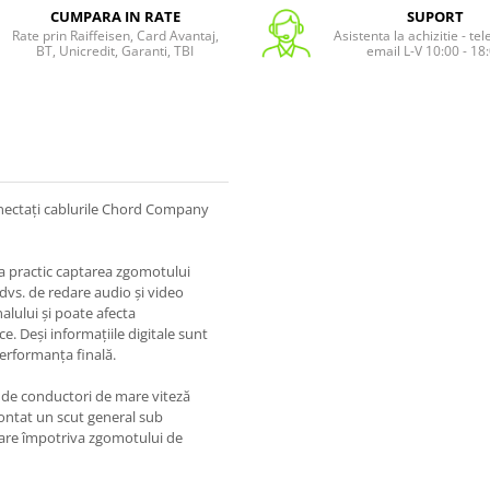
CUMPARA IN RATE
SUPORT
Rate prin Raiffeisen, Card Avantaj,
Asistenta la achizitie - te
BT, Unicredit, Garanti, TBI
email L-V 10:00 - 18
onectați cablurile Chord Company
na practic captarea zgomotului
 dvs. de redare audio și video
alului și poate afecta
ce. Deși informațiile digitale sunt
erformanța finală.
hi de conductori de mare viteză
montat un scut general sub
uare împotriva zgomotului de