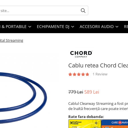
I & PORTABILE
ECHIPAMENTE DJ
ACCESORII AUDIO
R
ital Streaming
Cablu retea Chord Cle
1 Review
779 Lei
589 Lei
Cablul Clearway Streaming a fost p
de înaltă frecvență care poate inter
Rate fara dobanda: