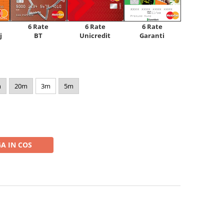
6 Rate
6 Rate
6 Rate
Unicredit
j
BT
Garanti
m
20m
3m
5m
A IN COS