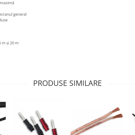
e maximă
 ecranul general
eduse
5 m și 20 m
PRODUSE SIMILARE