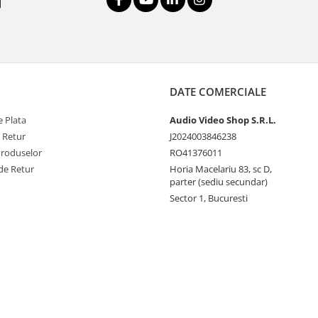
DATE COMERCIALE
 Plata
Audio Video Shop S.R.L.
e Retur
J2024003846238
Produselor
RO41376011
de Retur
Horia Macelariu 83, sc D,
parter (sediu secundar)
Sector 1, Bucuresti