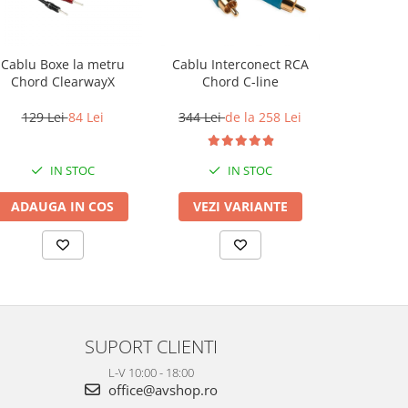
Cablu Boxe la metru
Cablu Interconect RCA
Set 4 co
Chord ClearwayX
Chord C-line
boxe Taga
001 t
129 Lei
84 Lei
344 Lei
de la 258 Lei
72 L
IN STOC
IN STOC
ADAUGA IN COS
VEZI VARIANTE
ADAUG
SUPORT CLIENTI
L-V 10:00 - 18:00
office@avshop.ro