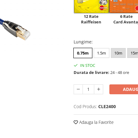
12 Rate
6 Rate
Raiffeisen
Card Avanta
Lungime
:
0.75m
1.5m
10m
15
IN STOC
Durata de livrare:
24 - 48 ore
ADAUG
Cod Produs:
CLE2400
Adauga la Favorite