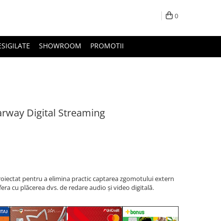
0
ESIGILATE
SHOWROOM
PROMOTII
arway Digital Streaming
roiectat pentru a elimina practic captarea zgomotului extern
fera cu plăcerea dvs. de redare audio și video digitală.