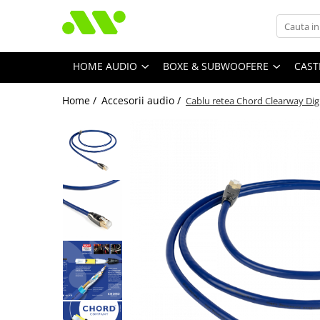
HOME AUDIO
BOXE & SUBWOOFERE
CAST
Home /
Accesorii audio /
Cablu retea Chord Clearway Dig