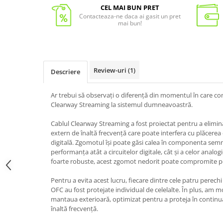
CEL MAI BUN PRET
Contacteaza-ne daca ai gasit un pret
mai bun!
Review-uri
(1)
Descriere
Ar trebui să observați o diferență din momentul în care c
Clearway Streaming la sistemul dumneavoastră.
Cablul Clearway Streaming a fost proiectat pentru a elimi
extern de înaltă frecvență care poate interfera cu plăcerea
digitală. Zgomotul își poate găsi calea în componenta semn
performanța atât a circuitelor digitale, cât și a celor analogi
foarte robuste, acest zgomot nedorit poate compromite p
Pentru a evita acest lucru, fiecare dintre cele patru perec
OFC au fost protejate individual de celelalte. În plus, am 
mantaua exterioară, optimizat pentru a proteja în contin
înaltă frecvență.