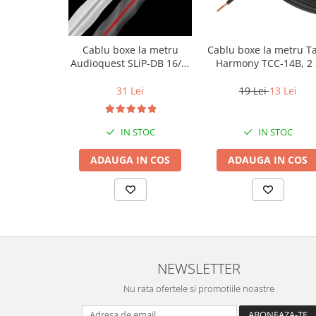
Cablu boxe la metru
Cablu boxe la metru T
Audioquest SLiP-DB 16/2,
Harmony TCC-14B, 2 
conductor cupru LGC
2mm
31 Lei
19 Lei
13 Lei
IN STOC
IN STOC
ADAUGA IN COS
ADAUGA IN COS
NEWSLETTER
Nu rata ofertele si promotiile noastre