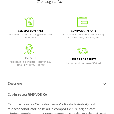
Adauga la Favorite
CEL MAI BUN PRET
CUMPARA IN RATE
Contacteaza-ne daca ai gasit un pret
Rate prin Raiffeisen, Card Avantaj,
mai bun!
BT, Unicredit, Garanti, TBI
SUPORT
LIVRARE GRATUITA
Asistenta la achizitie - telefon sau
La comenzi de peste 300 lei
email L-V 10:00 - 18:00
Descriere
Cablu retea RJ45 VODKA
Cablurile de retea CAT 7 din gama Vodka de la AudioQuest
folosesc conductori solizi au in compozitie 10% argint, care
elimina complet interactiunea catenelor, una dintre cele mai mari