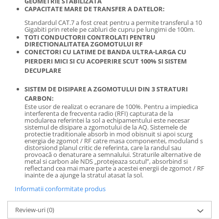
GEOMETRIE STABILIZATA
CAPACITATE MARE DE TRANSFER A DATELOR:
Standardul CAT.7 a fost creat pentru a permite transferul a 10
Gigabiti prin retele pe cabluri de cupru pe lungimi de 100m.
TOTI CONDUCTORII CONTROLATI PENTRU
DIRECTIONALITATEA ZGOMOTULUI RF
CONECTORI CU LATIME DE BANDA ULTRA-LARGA CU
PIERDERI MICI SI CU ACOPERIRE SCUT 100% SI SISTEM
DECUPLARE
SISTEM DE DISIPARE A ZGOMOTULUI DIN 3 STRATURI
CARBON:
Este usor de realizat o ecranare de 100%. Pentru a impiedica
interferenta de frecventa radio (RFI) capturata de la
modularea referintei la sol a echipamentului este necesar
sistemul de disipare a zgomotului de la AQ. Sistemele de
protectie traditionale absorb in mod obisnuit si apoi scurg
energia de zgomot / RF catre masa componentei, moduland s
distorsiond planul critic de referinta, care la randul sau
provoacă o denaturare a semnalului. Straturile alternative de
metal si carbon ale NDS „protejeaza scutul”, absorbind si
reflectand cea mai mare parte a acestei energii de zgomot / RF
inainte de a ajunge la stratul atasat la sol.
Informatii conformitate produs
Review-uri
(0)