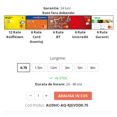
Garantie:
24 luni
Rate fara dobanda:
12 Rate
6 Rate
6 Rate
6 Rate
6 Rate
Raiffeisen
Card
Unicredit
BT
Garanti
Avantaj
Lungime
:
0.75
1.5m
12m
3m
5m
8m
IN STOC
Durata de livrare:
24 - 48 ore
ADAUGA IN COS
Cod Produs:
AUDHC-AQ-RJEVOD0.75