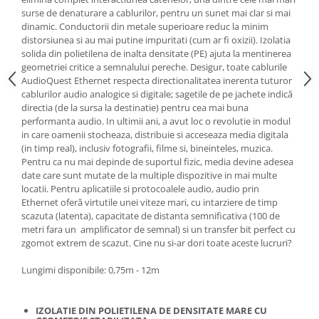
surse de denaturare a cablurilor, pentru un sunet mai clar si mai
dinamic. Conductorii din metale superioare reduc la minim
distorsiunea si au mai putine impuritati (cum ar fi oxizii). Izolatia
solida din polietilena de inalta densitate (PE) ajuta la mentinerea
geometriei critice a semnalului pereche. Desigur, toate cablurile
AudioQuest Ethernet respecta directionalitatea inerenta tuturor
cablurilor audio analogice si digitale; sagetile de pe jachete indică
directia (de la sursa la destinatie) pentru cea mai buna
performanta audio. In ultimii ani, a avut loc o revolutie in modul
in care oamenii stocheaza, distribuie si acceseaza media digitala
(in timp real), inclusiv fotografii, filme si, bineinteles, muzica.
Pentru ca nu mai depinde de suportul fizic, media devine adesea
date care sunt mutate de la multiple dispozitive in mai multe
locatii. Pentru aplicatiile si protocoalele audio, audio prin
Ethernet oferă virtutile unei viteze mari, cu intarziere de timp
scazuta (latenta), capacitate de distanta semnificativa (100 de
metri fara un amplificator de semnal) si un transfer bit perfect cu
zgomot extrem de scazut. Cine nu si-ar dori toate aceste lucruri?
Lungimi disponibile: 0,75m - 12m
IZOLATIE DIN POLIETILENA DE DENSITATE MARE CU