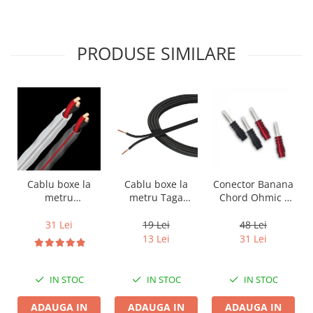
PRODUSE SIMILARE
Cablu boxe la
Cablu boxe la
Conector Banana
metru Taga
metru
Chord Ohmic -
Harmony TCC-
Audioquest SLiP-
pret pe bucata
14B, 2 x 2mm
DB 16/2,
19 Lei
31 Lei
48 Lei
conductor cupru
13 Lei
31 Lei
LGC
IN STOC
IN STOC
IN STOC
ADAUGA IN
ADAUGA IN
ADAUGA IN