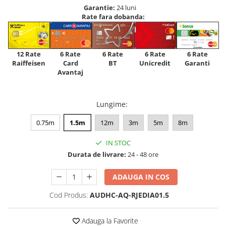
Garantie:
24 luni
Rate fara dobanda:
12 Rate
6 Rate
6 Rate
6 Rate
6 Rate
Raiffeisen
Card
Unicredit
BT
Garanti
Avantaj
Lungime
:
0.75m
1.5m
12m
3m
5m
8m
IN STOC
Durata de livrare:
24 - 48 ore
ADAUGA IN COS
Cod Produs:
AUDHC-AQ-RJEDIA01.5
Adauga la Favorite