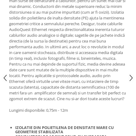
mari surse de denaturare a cablurilor, pentru un sunet mai clar si
mai dinamic. Conductorii din metale superioare reduc la minim
distorsiunea si au mai putine impuritati (cum ar fi oxizii). Izolatia
solida din polietilena de inalta densitate (PE) ajuta la mentinerea
geometriei critice a semnalului pereche. Desigur, toate cablurile
AudioQuest Ethernet respecta directionalitatea inerenta tuturor
cablurilor audio analogice si digitale; sagetile de pe jachete indică
directia (de la sursa la destinatie) pentru cea mai buna
performanta audio. In ultimii ani, a avut loc o revolutie in modul
in care oamenii stocheaza, distribuie si acceseaza media digitala
(in timp real), inclusiv fotografii, filme si, bineinteles, muzica.
Pentru ca nu mai depinde de suportul fizic, media devine adesea
date care sunt mutate de la multiple dispozitive in mai multe
locatii. Pentru aplicatiile si protocoalele audio, audio prin
Ethernet oferă virtutile unei viteze mari, cu intarziere de timp
scazuta (latenta), capacitate de distanta semnificativa (100 de
metri fara un amplificator de semnal) si un transfer bit perfect cu
zgomot extrem de scazut. Cine nu si-ar dori toate aceste lucruri?
Lungimi disponibile: 0,75m - 12m
IZOLATIE DIN POLIETILENA DE DENSITATE MARE CU
GEOMETRIE STABILIZATA