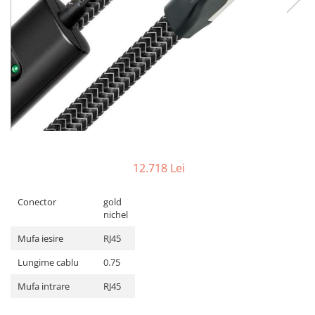
12.718 Lei
Conector
gold
nichel
Mufa iesire
RJ45
Lungime cablu
0.75
Mufa intrare
RJ45