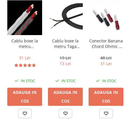
Cablu boxe la
Cablu boxe la
Conector Banana
metru Taga
metru
Chord Ohmic -
Harmony TCC-
Audioquest SLiP-
pret pe bucata
14B, 2 x 2mm
DB 16/2,
19 Lei
31 Lei
48 Lei
conductor cupru
13 Lei
31 Lei
LGC
IN STOC
IN STOC
IN STOC
ADAUGA IN
ADAUGA IN
ADAUGA IN
COS
COS
COS