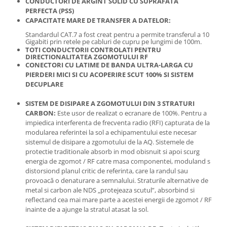
CONDUCTORI DE ARGINT SOLID CU SUPRAFATA
PERFECTA (PSS)
CAPACITATE MARE DE TRANSFER A DATELOR:
Standardul CAT.7 a fost creat pentru a permite transferul a 10
Gigabiti prin retele pe cabluri de cupru pe lungimi de 100m.
TOTI CONDUCTORII CONTROLATI PENTRU
DIRECTIONALITATEA ZGOMOTULUI RF
CONECTORI CU LATIME DE BANDA ULTRA-LARGA CU
PIERDERI MICI SI CU ACOPERIRE SCUT 100% SI SISTEM
DECUPLARE
SISTEM DE DISIPARE A ZGOMOTULUI DIN 3 STRATURI
CARBON:
Este usor de realizat o ecranare de 100%. Pentru a
impiedica interferenta de frecventa radio (RFI) capturata de la
modularea referintei la sol a echipamentului este necesar
sistemul de disipare a zgomotului de la AQ. Sistemele de
protectie traditionale absorb in mod obisnuit si apoi scurg
energia de zgomot / RF catre masa componentei, moduland s
distorsiond planul critic de referinta, care la randul sau
provoacă o denaturare a semnalului. Straturile alternative de
metal si carbon ale NDS „protejeaza scutul”, absorbind si
reflectand cea mai mare parte a acestei energii de zgomot / RF
inainte de a ajunge la stratul atasat la sol.