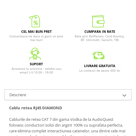
CEL MAI BUN PRET
CUMPARA IN RATE
Contacteaza-ne daca ai gasit un pret
Rate prin Raiffeisen, Card Avantaj,
mai bun!
BT, Unicredit, Garanti, TBI
SUPORT
LIVRARE GRATUITA
Asistenta la achizitie - telefon sau
La comenzi de peste 300 lei
email L-V 10:00 - 18:00
Descriere
Cablu retea RJ45 DIAMOND
Cablurile de retea CAT 7 din gama Vodka de la AudioQuest
folosesc conductori solizi din argint 100% cu suprafata perfecta,
care elimina complet interactiunea catenelor, una dintre cele mai