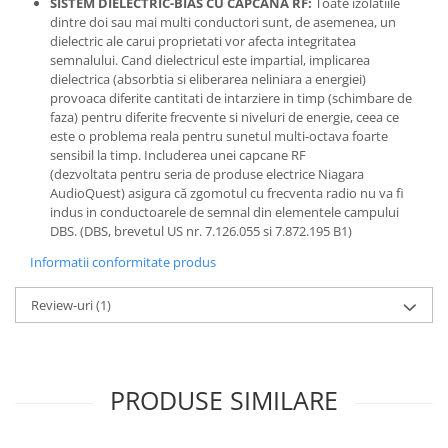
SISTEM DIELECTRIC-BIAS CU CAPCANA RF:
Toate izolatiile
dintre doi sau mai multi conductori sunt, de asemenea, un
dielectric ale carui proprietati vor afecta integritatea
semnalului. Cand dielectricul este impartial, implicarea
dielectrica (absorbtia si eliberarea neliniara a energiei)
provoaca diferite cantitati de intarziere in timp (schimbare de
faza) pentru diferite frecvente si niveluri de energie, ceea ce
este o problema reala pentru sunetul multi-octava foarte
sensibil la timp. Includerea unei capcane RF
(dezvoltata pentru seria de produse electrice Niagara
AudioQuest) asigura că zgomotul cu frecventa radio nu va fi
indus in conductoarele de semnal din elementele campului
DBS. (DBS, brevetul US nr. 7.126.055 si 7.872.195 B1)
Informatii conformitate produs
Review-uri
(1)
PRODUSE SIMILARE