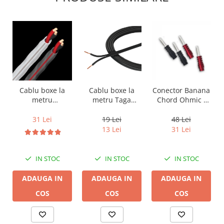
Cablu boxe la
Cablu boxe la
Conector Banana
metru Taga
metru
Chord Ohmic -
Harmony TCC-
Audioquest SLiP-
pret pe bucata
14B, 2 x 2mm
DB 16/2,
19 Lei
31 Lei
48 Lei
conductor cupru
13 Lei
31 Lei
LGC
IN STOC
IN STOC
IN STOC
ADAUGA IN
ADAUGA IN
ADAUGA IN
COS
COS
COS