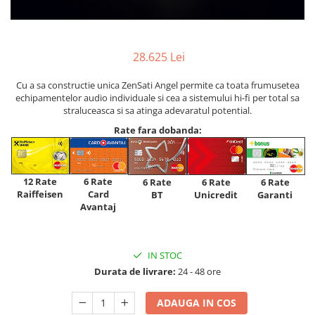
28.625 Lei
Cu a sa constructie unica ZenSati Angel permite ca toata frumusetea
echipamentelor audio individuale si cea a sistemului hi-fi per total sa
straluceasca si sa atinga adevaratul potential.
Rate fara dobanda:
12 Rate
6 Rate
6 Rate
6 Rate
6 Rate
Raiffeisen
Card
Unicredit
BT
Garanti
Avantaj
IN STOC
Durata de livrare:
24 - 48 ore
ADAUGA IN COS