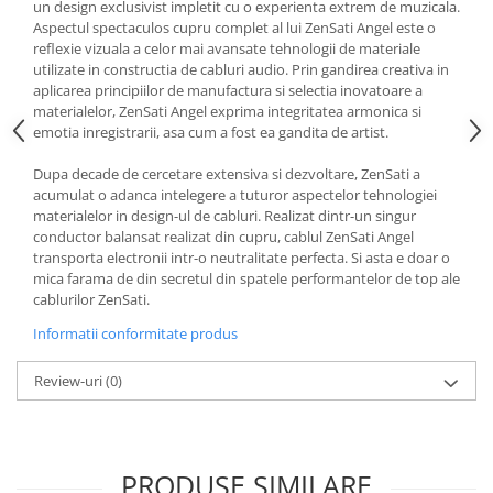
un design exclusivist impletit cu o experienta extrem de muzicala.
Aspectul spectaculos cupru complet al lui ZenSati Angel este o
reflexie vizuala a celor mai avansate tehnologii de materiale
utilizate in constructia de cabluri audio. Prin gandirea creativa in
aplicarea principiilor de manufactura si selectia inovatoare a
materialelor, ZenSati Angel exprima integritatea armonica si
emotia inregistrarii, asa cum a fost ea gandita de artist.
Dupa decade de cercetare extensiva si dezvoltare, ZenSati a
acumulat o adanca intelegere a tuturor aspectelor tehnologiei
materialelor in design-ul de cabluri. Realizat dintr-un singur
conductor balansat realizat din cupru, cablul ZenSati Angel
transporta electronii intr-o neutralitate perfecta. Si asta e doar o
mica farama de din secretul din spatele performantelor de top ale
cablurilor ZenSati.
Informatii conformitate produs
Review-uri
(0)
PRODUSE SIMILARE