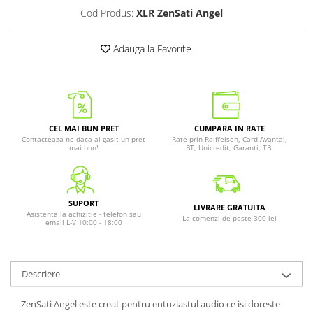
Cod Produs:
XLR ZenSati Angel
Adauga la Favorite
CEL MAI BUN PRET
CUMPARA IN RATE
Contacteaza-ne daca ai gasit un pret
Rate prin Raiffeisen, Card Avantaj,
mai bun!
BT, Unicredit, Garanti, TBI
SUPORT
LIVRARE GRATUITA
Asistenta la achizitie - telefon sau
La comenzi de peste 300 lei
email L-V 10:00 - 18:00
Descriere
ZenSati Angel este creat pentru entuziastul audio ce isi doreste