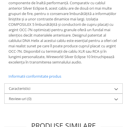
componente de înaltă performanță. Comparativ cu cablul
anterior Silver Eclipse 8, acest cablu are de două ori mai multe
grupuri de fire, pentru o conservare îmbunătățită a informațiilor
liniștite și a unor contraste dinamice mai largi. Izolația
COMPOSILEX 5 îmbunătățită și conductorii de cupru placați cu
argint OCC-7N optimizați pentru granule oferă un fundal mai
silențios decât materialele anterioare. Designul patentat al
cablului DNA Helix al acestui cablu este esențial pentru a oferi cel
mai realist sunet pe care îl poate produce cuprul placat cu argint
OCC-7N. Disponibil cu terminații de cablu XLR sau RCA și în
lungimi personalizate, Wireworld Silver Eclipse 10 întruchipează
excelența în transmiterea semnalului audio.
Informatii conformitate produs
Caracteristici
Review-uri
(0)
PRODUSE SIMILARE