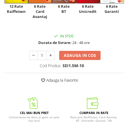
12 Rate
6 Rate
6 Rate
6 Rate
6 Rate
Raiffeisen
Card
Unicredit
BT
Garanti
Avantaj
IN STOC
Durata de livrare:
24 - 48 ore
ADAUGA IN COS
Cod Produs:
SEI1.5M-10
Adauga la Favorite
CEL MAI BUN PRET
CUMPARA IN RATE
Contacteaza-ne daca ai gasit un pret
Rate prin Raiffeisen, Card Avantaj,
mai bun!
BT, Unicredit, Garanti, TBI