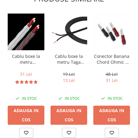
Cablu boxe la
Cablu boxe la
Conector Banana
metru Taga
metru
Chord Ohmic -
Harmony TCC-
Audioquest SLiP-
pret pe bucata
14B, 2 x 2mm
DB 16/2,
19 Lei
31 Lei
48 Lei
conductor cupru
13 Lei
31 Lei
LGC
IN STOC
IN STOC
IN STOC
ADAUGA IN
ADAUGA IN
ADAUGA IN
COS
COS
COS