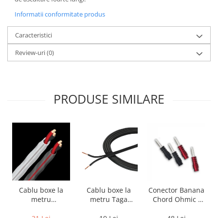
Informatii conformitate produs
Caracteristici
Review-uri
(0)
PRODUSE SIMILARE
Cablu boxe la
Cablu boxe la
Conector Banana
metru Taga
metru
Chord Ohmic -
Harmony TCC-
Audioquest SLiP-
pret pe bucata
14B, 2 x 2mm
DB 16/2,