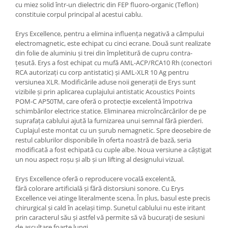
cu miez solid într-un dielectric din FEP fluoro-organic (Teflon)
constituie corpul principal al acestui cablu.
Erys Excellence, pentru a elimina influența negativă a câmpului
electromagnetic, este echipat cu cinci ecrane. Două sunt realizate
din folie de aluminiu și trei din împletitură de cupru contra-
țesută. Erys a fost echipat cu mufă AML-ACP/RCA10 Rh (conectori
RCA autorizați cu corp antistatic) și AML-XLR 10 Ag pentru
versiunea XLR. Modificările aduse noii generații de Erys sunt
vizibile și prin aplicarea cuplajului antistatic Acoustics Points
POM-C AP50TM, care oferă o protecție excelentă împotriva
schimbărilor electrice statice. Eliminarea microîncărcărilor de pe
suprafața cablului ajută la furnizarea unui semnal fără pierderi.
Cuplajul este montat cu un șurub nemagnetic. Spre deosebire de
restul cablurilor disponibile în oferta noastră de bază, seria
modificată a fost echipată cu cuple albe. Noua versiune a câștigat
un nou aspect roșu și alb și un lifting al designului vizual.
Erys Excellence oferă o reproducere vocală excelentă,
fără colorare artificială și fără distorsiuni sonore. Cu Erys
Excellence vei atinge literalmente scena. În plus, basul este precis
chirurgical și cald în același timp. Sunetul cablului nu este iritant
prin caracterul său și astfel vă permite să vă bucurați de sesiuni
de ascultare foarte lungi.