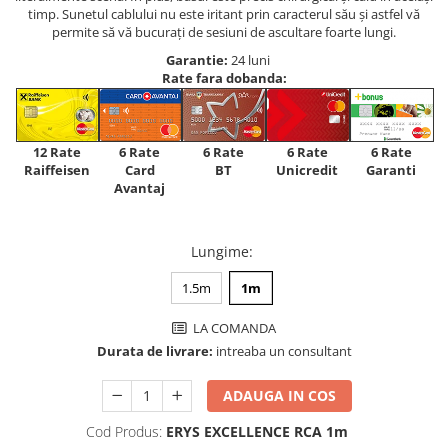
timp. Sunetul cablului nu este iritant prin caracterul său și astfel vă
permite să vă bucurați de sesiuni de ascultare foarte lungi.
Garantie:
24 luni
Rate fara dobanda:
12 Rate
6 Rate
6 Rate
6 Rate
6 Rate
Raiffeisen
Card
Unicredit
BT
Garanti
Avantaj
Lungime
:
1.5m
1m
LA COMANDA
Durata de livrare:
intreaba un consultant
ADAUGA IN COS
Cod Produs:
ERYS EXCELLENCE RCA 1m