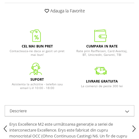
Adauga la Favorite
CEL MAI BUN PRET
CUMPARA IN RATE
Contacteaza-ne daca ai gasit un pret
Rate prin Raiffeisen, Card Avantaj,
mai bun!
BT, Unicredit, Garanti, TBI
SUPORT
LIVRARE GRATUITA
Asistenta la achizitie - telefon sau
La comenzi de peste 300 lei
email L-V 10:00 - 18:00
Descriere
Erys Excellence M2 este următoarea generație a seriei de
interconectare Excellence. Erys este fabricat din cupru
monocristal OCC (Ohno Continuous Casting) N6. Un fir de cupru