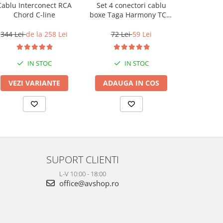
Cablu Interconect RCA
Set 4 conectori cablu
Cablu Box
Chord C-line
boxe Taga Harmony TCB-
The C
001 tip banana
(Halo
344 Lei
de la 258 Lei
72 Lei
59 Lei
7
IN STOC
IN STOC
VEZI VARIANTE
ADAUGA IN COS
ADAUG
SUPORT CLIENTI
L-V 10:00 - 18:00
office@avshop.ro