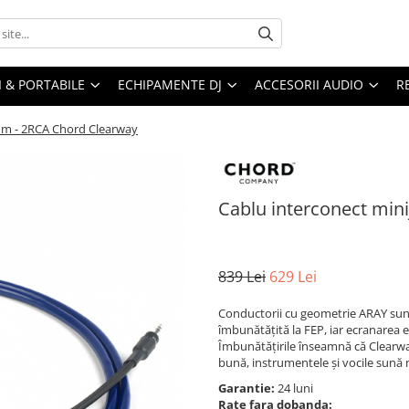
I & PORTABILE
ECHIPAMENTE DJ
ACCESORII AUDIO
R
5mm - 2RCA Chord Clearway
Cablu interconect min
839 Lei
629 Lei
Conductorii cu geometrie ARAY sunt
îmbunătățită la FEP, iar ecranarea e
Îmbunătățirile înseamnă că Clearwa
bună, instrumentele și vocile sună ma
Garantie:
24 luni
Rate fara dobanda: