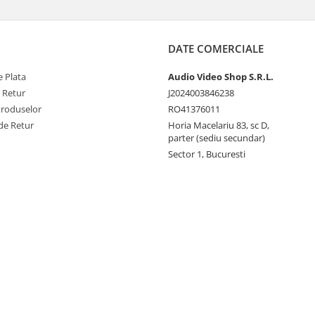
DATE COMERCIALE
 Plata
Audio Video Shop S.R.L.
e Retur
J2024003846238
Produselor
RO41376011
de Retur
Horia Macelariu 83, sc D,
parter (sediu secundar)
Sector 1, Bucuresti