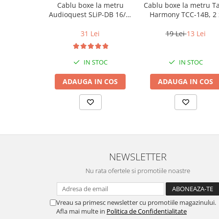
Cablu boxe la metru
Cablu boxe la metru T
Audioquest SLiP-DB 16/2,
Harmony TCC-14B, 2 
conductor cupru LGC
2mm
31 Lei
19 Lei
13 Lei
IN STOC
IN STOC
ADAUGA IN COS
ADAUGA IN COS
NEWSLETTER
Nu rata ofertele si promotiile noastre
Vreau sa primesc newsletter cu promotiile magazinului.
Afla mai multe in
Politica de Confidentialitate