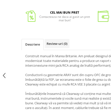
CEL MAI BUN PRET
Contacteaza-ne daca ai gasit un pret
mai bun!
Review-uri
(0)
Descriere
Construit manual în Marea Britanie. Am preluat designul de
modernizat toate materialele pentru a produce un raport c
interconexiune mini-jack/RCA analog de înaltă performanț
Conductorii cu geometrie ARAY sunt din cupru OFC de grosi
îmbunătățită la FEP, iar ecranarea este o folie de grea cu d
Clearway este echipat cu mufe RCA VEE 3 placate cu argint 
Îmbunătățirile înseamnă că Clearway-ul conține mai multe 
mai bună, instrumentele și vocile sună mai realiste și există 
bune. Clearway vă va permite să vedeți mai mult și să vă i
care o ascultați. În acest moment, cablurile trebuie să fie 