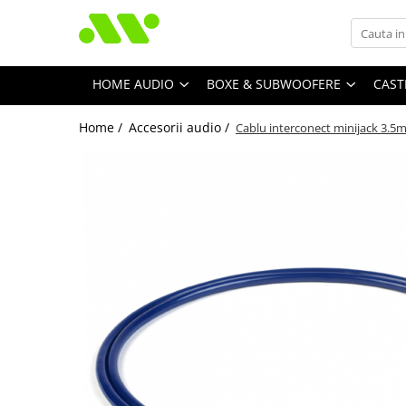
HOME AUDIO
BOXE & SUBWOOFERE
CAST
Home /
Accesorii audio /
Cablu interconect minijack 3.