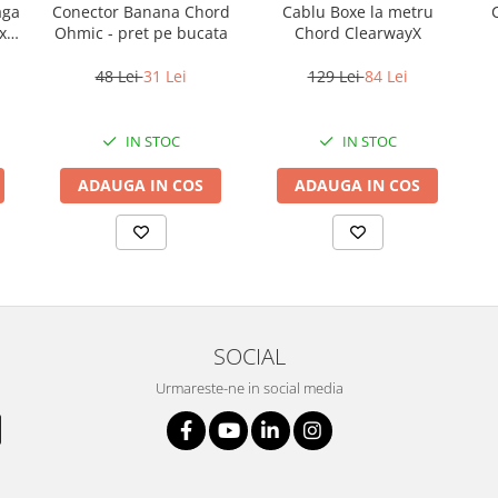
aga
Conector Banana Chord
Cablu Boxe la metru
x
Ohmic - pret pe bucata
Chord ClearwayX
48 Lei
31 Lei
129 Lei
84 Lei
IN STOC
IN STOC
ADAUGA IN COS
ADAUGA IN COS
SOCIAL
Urmareste-ne in social media