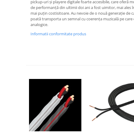
pickup-uri și playere digitale foarte accesibile, care oferă m
de performanță din ultimii doi ani a fost uimitor, mai ales
mai puțin costisitoare. Au nevoie de o nouă generație de cab
poată transporta un semnal cu coerența muzicală pe care o 
analogice.
Informatii conformitate produs