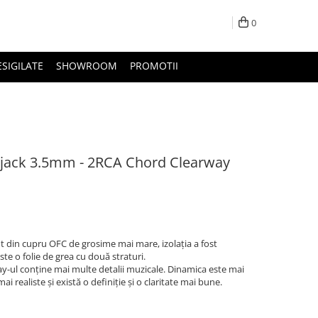
0
ESIGILATE
SHOWROOM
PROMOTII
ijack 3.5mm - 2RCA Chord Clearway
 din cupru OFC de grosime mai mare, izolația a fost
ste o folie de grea cu două straturi.
y-ul conține mai multe detalii muzicale. Dinamica este mai
i realiste și există o definiție și o claritate mai bune.