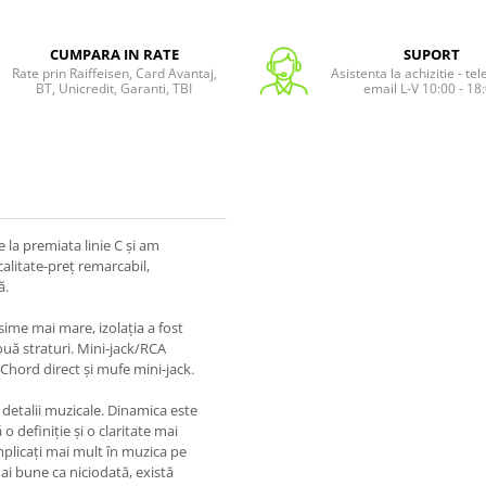
CUMPARA IN RATE
SUPORT
Rate prin Raiffeisen, Card Avantaj,
Asistenta la achizitie - te
BT, Unicredit, Garanti, TBI
email L-V 10:00 - 18
 la premiata linie C și am
alitate-preț remarcabil,
ă.
me mai mare, izolația a fost
ouă straturi. Mini-jack/RCA
Chord direct și mufe mini-jack.
detalii muzicale. Dinamica este
o definiție și o claritate mai
mplicați mai mult în muzica pe
mai bune ca niciodată, există