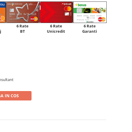
6 Rate
6 Rate
6 Rate
Unicredit
j
BT
Garanti
nsultant
A IN COS