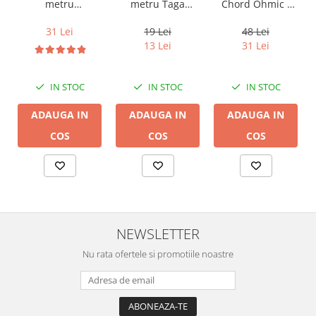
metru Taga
metru
Chord Ohmic -
Harmony TCC-
Audioquest SLiP-
pret pe bucata
14B, 2 x 2mm
DB 16/2,
19 Lei
31 Lei
48 Lei
conductor cupru
13 Lei
31 Lei
LGC
IN STOC
IN STOC
IN STOC
ADAUGA IN
ADAUGA IN
ADAUGA IN
COS
COS
COS
NEWSLETTER
Nu rata ofertele si promotiile noastre