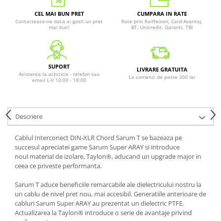
CEL MAI BUN PRET
CUMPARA IN RATE
Contacteaza-ne daca ai gasit un pret
Rate prin Raiffeisen, Card Avantaj,
mai bun!
BT, Unicredit, Garanti, TBI
SUPORT
LIVRARE GRATUITA
Asistenta la achizitie - telefon sau
La comenzi de peste 300 lei
email L-V 10:00 - 18:00
Descriere
Cablul Interconect DIN-XLR Chord Sarum T se bazeaza pe
succesul apreciatei game Sarum Super ARAY si introduce
noul material de izolare, Taylon®, aducand un upgrade major in
ceea ce priveste performanta.
Sarum T aduce beneficiile remarcabile ale dielectricului nostru la
un cablu de nivel pret nou, mai accesibil. Generatiile anterioare de
cabluri Sarum Super ARAY au prezentat un dielectric PTFE.
Actualizarea la Taylon® introduce o serie de avantaje privind